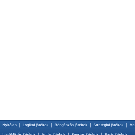
|
|
|
|
Nyitólap
Logikai játékok
Böngészős játékok
Stratégiai játékok
Ma
|
|
|
Lövöldözős játékok
Autós játékok
Sportos játékok
Focis játékok