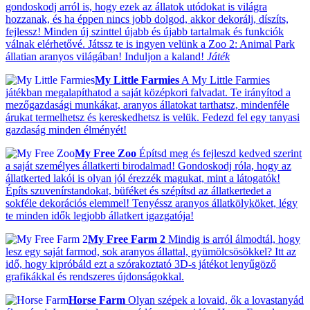
gondoskodj arról is, hogy ezek az állatok utódokat is világra
hozzanak, és ha éppen nincs jobb dolgod, akkor dekorálj, díszíts,
fejlessz! Minden új szinttel újabb és újabb tartalmak és funkciók
válnak elérhetővé. Játssz te is ingyen velünk a Zoo 2: Animal Park
állatian aranyos világában! Induljon a kaland!
Játék
My Little Farmies
A My Little Farmies
játékban megalapíthatod a saját középkori falvadat. Te irányítod a
mezőgazdasági munkákat, aranyos állatokat tarthatsz, mindenféle
árukat termelhetsz és kereskedhetsz is velük. Fedezd fel egy tanyasi
gazdaság minden élményét!
My Free Zoo
Építsd meg és fejleszd kedved szerint
a saját személyes állatkerti birodalmad! Gondoskodj róla, hogy az
állatkerted lakói is olyan jól érezzék magukat, mint a látogatók!
Építs szuvenírstandokat, büféket és szépítsd az állatkertedet a
sokféle dekorációs elemmel! Tenyéssz aranyos állatkölyköket, légy
te minden idők legjobb állatkert igazgatója!
My Free Farm 2
Mindig is arról álmodtál, hogy
lesz egy saját farmod, sok aranyos állattal, gyümölcsösökkel? Itt az
idő, hogy kipróbáld ezt a szórakoztató 3D-s játékot lenyűgöző
grafikákkal és rendszeres újdonságokkal.
Horse Farm
Olyan szépek a lovaid, ők a lovastanyád