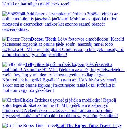
bármikor, bármilyen mobil eszközzel!
2048
Add össze a számokat és érd el a 2048-at ebben az
online mobilon is játszható játékban! Mobilon az ujjaddal tudod
mozgatni a csempéket, amikor két azonos számú összeér,
összeadódnak.
Doctor Teeth
Légy fogorvos a mobilodon! Kezeld
pácienseid fogsorát az online játék során, használj minél több
eszközt a HTML5 mulatságban! Gondoskodj a betegek mosolyáról
a mobilodon vagy a böngésződben!
Jelly Slice
Igazán mókás logikai játék érkezett a
mobilodra! Az online HTML5 játékban az a cél, hogy felszeleteld a
zselét úgy, hogy minden szeletben egyetlen csillag legyen.
Könnyűnek hangzik? Egyáltalán nem az! Ha kihívást szeretnél,
akkor ezt az online logikai játékot neked találták ki! Próbáld ki
mobilon vagy böngészőben!
Circles
Érdekes ügyességi játék a mobilodra! Rajzolj
különleges ábrákat az online HTML5 játékban a képernyő
érintésével! Neked sikerül az összes ábrát kiraknod az online
ügyességi mókában? Próbáld ki mobilon vagy a böngésződben!
Cut The Rope: Time Travel
Légy