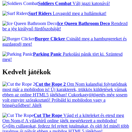
Soldiers Combat
Válj igazi katonává!
Surf Riders
Lovagold meg a hullámokat!
Ice Queen Bathroom Deco
Rendezd
be a jég királynő fürdőszobáját!
Burger Clicker
Csináld meg a hamburgereket és
gazdagodj meg!
Parking Panic
Parkolási pánik tört ki. Szüntesd
meg!
Kedvelt játékok
Cut the Rope 2
Om Nom kalandjai folytatódnak
most már a mobilodon is! Új karakterek, trükkös küldetések várnak
ebben az online HTML5 játékban! Cukorkagyüjtögetés még sosem
volt ennyire szórakoztató! Próbáld ki mobilodon vagy a
böngésződben!
Játék
Cut The Rope
Vágd el a köteleket és etesd meg
Om Nom-t! A világhírű online játék megérkezett a mobilodra!
Gyűjts csillagokat, fedezz fel rejtett jutalmakat, és oldj fel minél több
izgalmas új pályát ebben a mobilos HTML5 játékban!