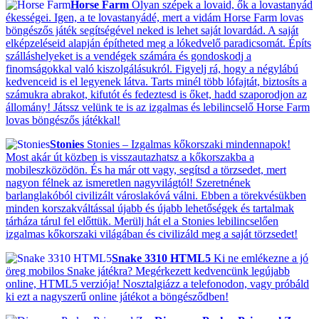
Horse Farm
Olyan szépek a lovaid, ők a lovastanyád
ékességei. Igen, a te lovastanyádé, mert a vidám Horse Farm lovas
böngészős játék segítségével neked is lehet saját lovardád. A saját
elképzeléseid alapján építheted meg a lókedvelő paradicsomát. Építs
szálláshelyeket is a vendégek számára és gondoskodj a
finomságokkal való kiszolgálásukról. Figyelj rá, hogy a négylábú
kedvenceid is el legyenek látva. Tarts minél több lófajtát, biztosíts a
számukra abrakot, kifutót és fedeztesd is őket, hadd szaporodjon az
állomány! Játssz velünk te is az izgalmas és lebilincselő Horse Farm
lovas böngészős játékkal!
Stonies
Stonies – Izgalmas kőkorszaki mindennapok!
Most akár út közben is visszautazhatsz a kőkorszakba a
mobileszközödön. És ha már ott vagy, segítsd a törzsedet, mert
nagyon félnek az ismeretlen nagyvilágtól! Szeretnének
barlanglakóból civilizált városlakóvá válni. Ebben a törekvésükben
minden korszakváltással újabb és újabb lehetőségek és tartalmak
tárháza tárul fel előttük. Merülj hát el a Stonies lebilincselően
izgalmas kőkorszaki világában és civilizáld meg a saját törzsedet!
Snake 3310 HTML5
Ki ne emlékezne a jó
öreg mobilos Snake játékra? Megérkezett kedvencünk legújabb
online, HTML5 verziója! Nosztalgiázz a telefonodon, vagy próbáld
ki ezt a nagyszerű online játékot a böngésződben!