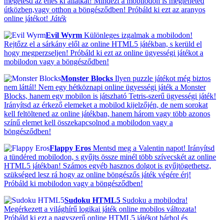
megetesd az éhes ki állatkát! Mindezt a mobilodon is megteheted
útközben,vagy otthon a böngésződben! Próbáld ki ezt az aranyos
online játékot!
Játék
Evil Wyrm
Különleges izgalmak a mobilodon!
Rejtőzz el a sárkány elől az online HTML5 játékban, s kerüld el
hogy megperzseljen! Próbáld ki ezt az online ügyességi játékot a
mobilodon vagy a böngésződben!
Monster Blocks
Ilyen puzzle játékot még biztos
nem láttál! Nem egy hétköznapi online ügyességi játék a Monster
Blocks, hanem egy mobilon is játszható Tetris-szerű ügyességi játék!
Irányítsd az érkező elemeket a mobilod kijelzőjén, de nem sorokat
kell feltöltened az online játékban, hanem három vagy több azonos
színű elemet kell összekapcsolnod a mobilodon vagy a
böngésződben!
Flappy Eros
Mentsd meg a Valentin napot! Irányítsd
a tündéred mobilodon, s gyűjts össze minél több szívecskét az online
HTML5 játékban! Számos egyéb hasznos dolgot is gyűjtögethetsz,
szükséged lesz rá hogy az online böngészős játék végére érj!
Próbáld ki mobilodon vagy a böngésződben!
Sudoku HTML5
Sudoku a mobilodra!
Megérkezett a világhírű logikai játék online mobilos változata!
Próbáld ki ezt a nagyszerű online HTML5 játékot bárhol és