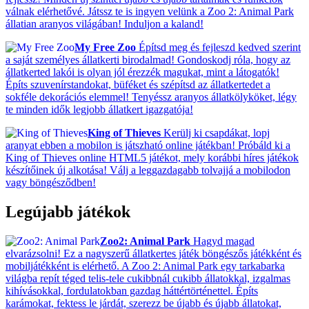
válnak elérhetővé. Játssz te is ingyen velünk a Zoo 2: Animal Park
állatian aranyos világában! Induljon a kaland!
My Free Zoo
Építsd meg és fejleszd kedved szerint
a saját személyes állatkerti birodalmad! Gondoskodj róla, hogy az
állatkerted lakói is olyan jól érezzék magukat, mint a látogatók!
Építs szuvenírstandokat, büféket és szépítsd az állatkertedet a
sokféle dekorációs elemmel! Tenyéssz aranyos állatkölyköket, légy
te minden idők legjobb állatkert igazgatója!
King of Thieves
Kerülj ki csapdákat, lopj
aranyat ebben a mobilon is játszható online játékban! Próbáld ki a
King of Thieves online HTML5 játékot, mely korábbi híres játékok
készítőinek új alkotása! Válj a leggazdagabb tolvajjá a mobilodon
vagy böngésződben!
Legújabb játékok
Zoo2: Animal Park
Hagyd magad
elvarázsolni! Ez a nagyszerű állatkertes játék böngészős játékként és
mobiljátékként is elérhető. A Zoo 2: Animal Park egy tarkabarka
világba repít téged telis-tele cukibbnál cukibb állatokkal, izgalmas
kihívásokkal, fordulatokban gazdag háttértörténettel. Építs
karámokat, fektess le járdát, szerezz be újabb és újabb állatokat,