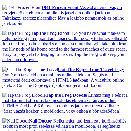
1941 Frozen Front
Vezesd a német vagy a
szovjet erőket ebben a mobilon is játszható online játékban!
Taktikázz, szerezz plecsniket, légy a legjobb parancsnok az online
játék során!
Tap the Frog
Ribbit! Do you have what it takes to
help the Frog jump, paint and spacewalk the way to his sweetheart?
Join the Frog as he embarks on an adventure that will take him from
the lily pads of his home pond to the farthest reaches of outer space.
Easy to play yet challenging to master, Tap the Frog will keep you
entertained forever.
Cut The Rope: Time Travel
Légy
Om Nom társa ebben a mobilos online játékban! Segíts neki
megetetni őseit cukorkával a HTML5 játékban! A világhírű online
játék, a Cut The Rope egy újabb darabja a mobilodon!
Tap the Frog Doodle
Érintsd meg a békát a
mobilodon! Több órás kikapcsolódás ebben az aranyos online
HTML5 játékban! Könnyen a mobilos játék mesterévé válhatsz,
játssz utazás közben a mobilodon, vagy otthon a böngésződben!
Nail Doctor
Kellemetlen tud lenni egy körömsérülés,
azonban most profi sebésszé válhatsz a mobilodon, és segíthetsz