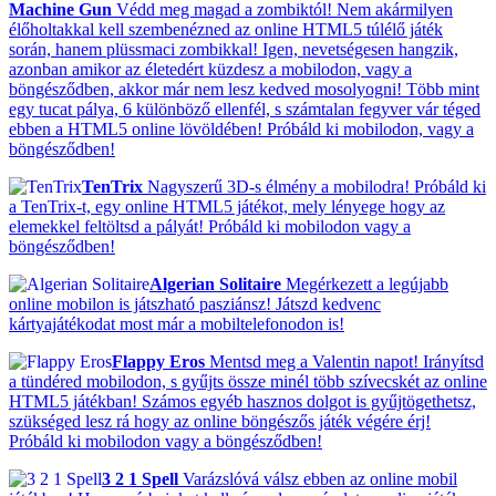
Machine Gun
Védd meg magad a zombiktól! Nem akármilyen
élőholtakkal kell szembenézned az online HTML5 túlélő játék
során, hanem plüssmaci zombikkal! Igen, nevetségesen hangzik,
azonban amikor az életedért küzdesz a mobilodon, vagy a
böngésződben, akkor már nem lesz kedved mosolyogni! Több mint
egy tucat pálya, 6 különböző ellenfél, s számtalan fegyver vár téged
ebben a HTML5 online lövöldében! Próbáld ki mobilodon, vagy a
böngésződben!
TenTrix
Nagyszerű 3D-s élmény a mobilodra! Próbáld ki
a TenTrix-t, egy online HTML5 játékot, mely lényege hogy az
elemekkel feltöltsd a pályát! Próbáld ki mobilodon vagy a
böngésződben!
Algerian Solitaire
Megérkezett a legújabb
online mobilon is játszható pasziánsz! Játszd kedvenc
kártyajátékodat most már a mobiltelefonodon is!
Flappy Eros
Mentsd meg a Valentin napot! Irányítsd
a tündéred mobilodon, s gyűjts össze minél több szívecskét az online
HTML5 játékban! Számos egyéb hasznos dolgot is gyűjtögethetsz,
szükséged lesz rá hogy az online böngészős játék végére érj!
Próbáld ki mobilodon vagy a böngésződben!
3 2 1 Spell
Varázslóvá válsz ebben az online mobil