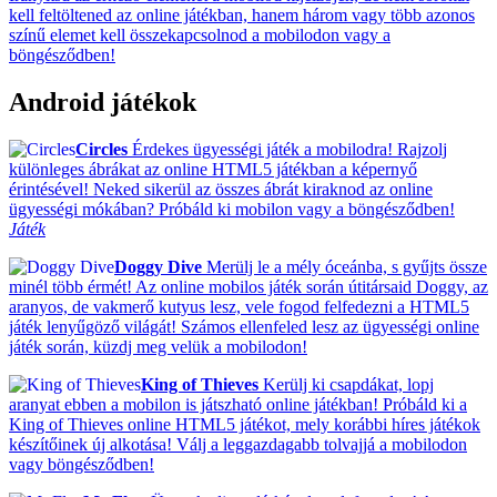
kell feltöltened az online játékban, hanem három vagy több azonos
színű elemet kell összekapcsolnod a mobilodon vagy a
böngésződben!
Android játékok
Circles
Érdekes ügyességi játék a mobilodra! Rajzolj
különleges ábrákat az online HTML5 játékban a képernyő
érintésével! Neked sikerül az összes ábrát kiraknod az online
ügyességi mókában? Próbáld ki mobilon vagy a böngésződben!
Játék
Doggy Dive
Merülj le a mély óceánba, s gyűjts össze
minél több érmét! Az online mobilos játék során útitársaid Doggy, az
aranyos, de vakmerő kutyus lesz, vele fogod felfedezni a HTML5
játék lenyűgöző világát! Számos ellenfeled lesz az ügyességi online
játék során, küzdj meg velük a mobilodon!
King of Thieves
Kerülj ki csapdákat, lopj
aranyat ebben a mobilon is játszható online játékban! Próbáld ki a
King of Thieves online HTML5 játékot, mely korábbi híres játékok
készítőinek új alkotása! Válj a leggazdagabb tolvajjá a mobilodon
vagy böngésződben!