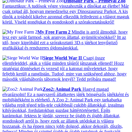
Dinosaur Park – Primeval Zoo
Fantasztikus: A tudósok végre visszahozták a dínókat az életbe! Már
csak rajtad áll, hogyan menedzselsz egy Dinoszaurusz Parkot. A kis
dínók a tojásból kikelve azonnal elkezdik felfedezni a világot maguk
körül. Viseld gondjukat és gondoskodj a szórakoztatásukról!
My Free Farm 2
Mindig is arról álmodtál, hogy
lesz egy saját farmod, sok aranyos állattal, gyümölcsösökkel? Itt az
idő, hogy kipróbáld ezt a szórakoztató 3D-s játékot lenyűgöző
grafikákkal és rendszeres újdonságokkal.
Siege World War II
Csapj össze
ellenfeleiddel, akik a világ minden tájáról játszanak ellened! Hozz
stratégiai döntéseket és vezesd jól a katonai műveleteket, hogy
feljebb kerülj a ranglistán. Tudod, mire van szükséged ahhoz, hogy
második világháborús tábornok legyél? Tedd próbára magad!
Zoo2: Animal Park
Hagyd magad
elvarázsolni! Ez a nagyszerű állatkertes játék böngészős játékként és
mobiljátékként is elérhető. A Zoo 2: Animal Park egy tarkabarka
világba repít téged telis-tele cukibbnál cukibb állatokkal, izgalmas
kihívásokkal, fordulatokban gazdag háttértörténettel. Építs
karámokat, fektess le járdát, szerezz be újabb és újabb állatokat,
gondoskodj arról is, hogy ezek az állatok utódokat is világra
hozzanak, és ha éppen nincs jobb dolgod, akkor dekorálj, díszíts,
fejlessz! Minden új szinttel újabb és újabb tartalmak és funkciók