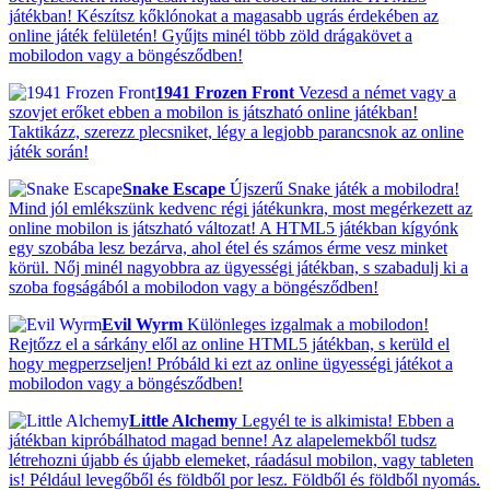
játékban! Készítsz kőklónokat a magasabb ugrás érdekében az
online játék felületén! Gyűjts minél több zöld drágakövet a
mobilodon vagy a böngésződben!
1941 Frozen Front
Vezesd a német vagy a
szovjet erőket ebben a mobilon is játszható online játékban!
Taktikázz, szerezz plecsniket, légy a legjobb parancsnok az online
játék során!
Snake Escape
Újszerű Snake játék a mobilodra!
Mind jól emlékszünk kedvenc régi játékunkra, most megérkezett az
online mobilon is játszható változat! A HTML5 játékban kígyónk
egy szobába lesz bezárva, ahol étel és számos érme vesz minket
körül. Nőj minél nagyobbra az ügyességi játékban, s szabadulj ki a
szoba fogságából a mobilodon vagy a böngésződben!
Evil Wyrm
Különleges izgalmak a mobilodon!
Rejtőzz el a sárkány elől az online HTML5 játékban, s kerüld el
hogy megperzseljen! Próbáld ki ezt az online ügyességi játékot a
mobilodon vagy a böngésződben!
Little Alchemy
Legyél te is alkimista! Ebben a
játékban kipróbálhatod magad benne! Az alapelemekből tudsz
létrehozni újabb és újabb elemeket, ráadásul mobilon, vagy tableten
is! Például levegőből és földből por lesz. Földből és földből nyomás.