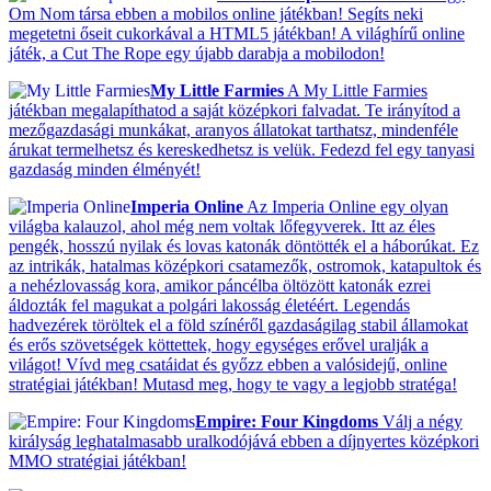
Om Nom társa ebben a mobilos online játékban! Segíts neki
megetetni őseit cukorkával a HTML5 játékban! A világhírű online
játék, a Cut The Rope egy újabb darabja a mobilodon!
My Little Farmies
A My Little Farmies
játékban megalapíthatod a saját középkori falvadat. Te irányítod a
mezőgazdasági munkákat, aranyos állatokat tarthatsz, mindenféle
árukat termelhetsz és kereskedhetsz is velük. Fedezd fel egy tanyasi
gazdaság minden élményét!
Imperia Online
Az Imperia Online egy olyan
világba kalauzol, ahol még nem voltak lőfegyverek. Itt az éles
pengék, hosszú nyilak és lovas katonák döntötték el a háborúkat. Ez
az intrikák, hatalmas középkori csatamezők, ostromok, katapultok és
a nehézlovasság kora, amikor páncélba öltözött katonák ezrei
áldozták fel magukat a polgári lakosság életéért. Legendás
hadvezérek töröltek el a föld színéről gazdaságilag stabil államokat
és erős szövetségek köttettek, hogy egységes erővel uralják a
világot! Vívd meg csatáidat és győzz ebben a valósidejű, online
stratégiai játékban! Mutasd meg, hogy te vagy a legjobb stratéga!
Empire: Four Kingdoms
Válj a négy
királyság leghatalmasabb uralkodójává ebben a díjnyertes középkori
MMO stratégiai játékban!