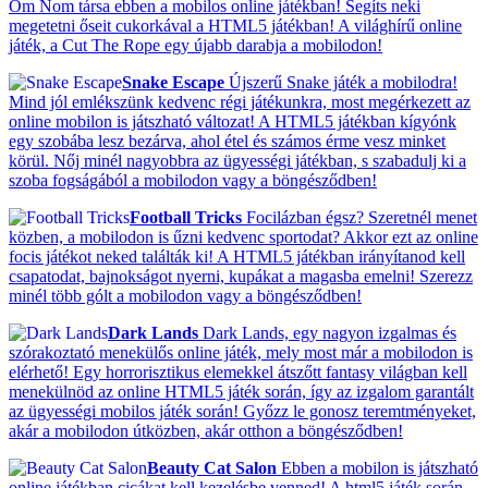
Om Nom társa ebben a mobilos online játékban! Segíts neki
megetetni őseit cukorkával a HTML5 játékban! A világhírű online
játék, a Cut The Rope egy újabb darabja a mobilodon!
Snake Escape
Újszerű Snake játék a mobilodra!
Mind jól emlékszünk kedvenc régi játékunkra, most megérkezett az
online mobilon is játszható változat! A HTML5 játékban kígyónk
egy szobába lesz bezárva, ahol étel és számos érme vesz minket
körül. Nőj minél nagyobbra az ügyességi játékban, s szabadulj ki a
szoba fogságából a mobilodon vagy a böngésződben!
Football Tricks
Focilázban égsz? Szeretnél menet
közben, a mobilodon is űzni kedvenc sportodat? Akkor ezt az online
focis játékot neked találták ki! A HTML5 játékban irányítanod kell
csapatodat, bajnokságot nyerni, kupákat a magasba emelni! Szerezz
minél több gólt a mobilodon vagy a böngésződben!
Dark Lands
Dark Lands, egy nagyon izgalmas és
szórakoztató menekülős online játék, mely most már a mobilodon is
elérhető! Egy horrorisztikus elemekkel átszőtt fantasy világban kell
menekülnöd az online HTML5 játék során, így az izgalom garantált
az ügyességi mobilos játék során! Győzz le gonosz teremtményeket,
akár a mobilodon útközben, akár otthon a böngésződben!
Beauty Cat Salon
Ebben a mobilon is játszható
online játékban cicákat kell kezelésbe venned! A html5 játék során