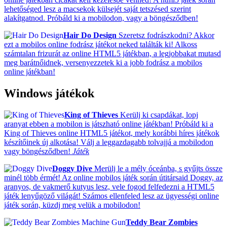
lehetőséged lesz a macsekok külsejét saját tetszésed szerint
alakítgatnod. Próbáld ki a mobilodon, vagy a böngésződben!
Hair Do Design
Szeretsz fodrászkodni? Akkor
ezt a mobilos online fodrász játékot neked találták ki! Alkoss
számtalan frizurát az online HTML5 játékban, a legjobbakat mutasd
meg barátnőidnek, versenyezzetek ki a jobb fodrász a mobilos
online játékban!
Windows játékok
King of Thieves
Kerülj ki csapdákat, lopj
aranyat ebben a mobilon is játszható online játékban! Próbáld ki a
King of Thieves online HTML5 játékot, mely korábbi híres játékok
készítőinek új alkotása! Válj a leggazdagabb tolvajjá a mobilodon
vagy böngésződben!
Játék
Doggy Dive
Merülj le a mély óceánba, s gyűjts össze
minél több érmét! Az online mobilos játék során útitársaid Doggy, az
aranyos, de vakmerő kutyus lesz, vele fogod felfedezni a HTML5
játék lenyűgöző világát! Számos ellenfeled lesz az ügyességi online
játék során, küzdj meg velük a mobilodon!
Teddy Bear Zombies