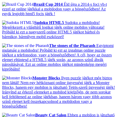
Brazil Cup 2014
Éld újra a 2014-s foci vb-t
ezzel az online játékkal a mobilodon vagy a böngésződben! Az
egyik legjobb html5 focis játék !
Sudoku HTML5
Sudoku a mobilodra!
Megérkezett a világhírű logikai játék online mobilos változata!
Próbáld ki ezt a nagyszerű online HTML5 játékot bárhol és
bármikor, bármilyen mobil eszközzel!
The stones of the Pharaoh
Egyiptomi
mulatság a mobilodra! Próbáld ki ezt az izgalmas online puzzle
játékot a telefonodon, vagy a böngésződben! A cél, hogy az összes
elemet eltüntesd a HTML5 játék során, az azonos színű ábrák
párosításával. Ezt az online mobilos játékot mindenképp megéri
kipróbálni!
Monster Blocks
Ilyen puzzle játékot még biztos
nem láttál! Nem egy hétköznapi online ügyességi játék a Monster
Blocks, hanem egy mobilon is játszható Tetris-szerű ügyességi játék!
Irányítsd az érkező elemeket a mobilod kijelzőjén, de nem sorokat
kell feltöltened az online játékban, hanem három vagy több azonos
színű elemet kell összekapcsolnod a mobilodon vagy a
böngésződben!
Beauty Cat Salon
Ebben a mobilon is játszható