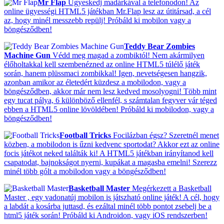
Mr Flap
Ügyeskedj madárkával a telefonodon! Az
online ügyességi HTML5 játékban Mr.Flap lesz az útitársad, a cél
az, hogy minél messzebb repülj! Próbáld ki mobilon vagy a
böngésződben!
Teddy Bear Zombies
Machine Gun
Védd meg magad a zombiktól! Nem akármilyen
élőholtakkal kell szembenézned az online HTML5 túlélő játék
során, hanem plüssmaci zombikkal! Igen, nevetségesen hangzik,
azonban amikor az életedért küzdesz a mobilodon, vagy a
böngésződben, akkor már nem lesz kedved mosolyogni! Több mint
egy tucat pálya, 6 különböző ellenfél, s számtalan fegyver vár téged
ebben a HTML5 online lövöldében! Próbáld ki mobilodon, vagy a
böngésződben!
Football Tricks
Focilázban égsz? Szeretnél menet
közben, a mobilodon is űzni kedvenc sportodat? Akkor ezt az online
focis játékot neked találták ki! A HTML5 játékban irányítanod kell
csapatodat, bajnokságot nyerni, kupákat a magasba emelni! Szerezz
minél több gólt a mobilodon vagy a böngésződben!
Basketball Master
Megérkezett a Basketball
Master , egy vadonatúj mobilon is játszható online játék! A cél, hogy
a labdát a kosárba juttasd, és ezáltal minél több pontot zsebelj be a
html5 játék során! Próbáld ki Androidon, vagy iOS rendszerben!