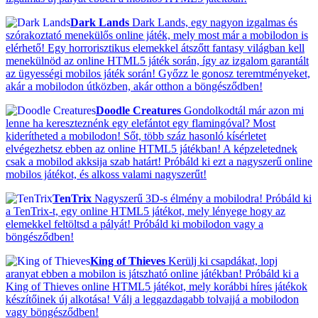
Dark Lands
Dark Lands, egy nagyon izgalmas és
szórakoztató menekülős online játék, mely most már a mobilodon is
elérhető! Egy horrorisztikus elemekkel átszőtt fantasy világban kell
menekülnöd az online HTML5 játék során, így az izgalom garantált
az ügyességi mobilos játék során! Győzz le gonosz teremtményeket,
akár a mobilodon útközben, akár otthon a böngésződben!
Doodle Creatures
Gondolkodtál már azon mi
lenne ha kereszteznénk egy elefántot egy flamingóval? Most
kiderítheted a mobilodon! Sőt, több száz hasonló kísérletet
elvégezhetsz ebben az online HTML5 játékban! A képzeletednek
csak a mobilod akksija szab határt! Próbáld ki ezt a nagyszerű online
mobilos játékot, és alkoss valami nagyszerűt!
TenTrix
Nagyszerű 3D-s élmény a mobilodra! Próbáld ki
a TenTrix-t, egy online HTML5 játékot, mely lényege hogy az
elemekkel feltöltsd a pályát! Próbáld ki mobilodon vagy a
böngésződben!
King of Thieves
Kerülj ki csapdákat, lopj
aranyat ebben a mobilon is játszható online játékban! Próbáld ki a
King of Thieves online HTML5 játékot, mely korábbi híres játékok
készítőinek új alkotása! Válj a leggazdagabb tolvajjá a mobilodon
vagy böngésződben!