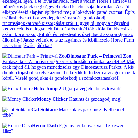
ékességei. Igen, a te lovastanyádé, mert a vidám Horse Farm lovas
böngészős játék segítségével neked is lehet saját lovardád. A saját
elképzeléseid alapján építheted meg a lókedvelő paradicsomát. Építs
szálláshelyeket is a vendégek számára és gondoskodj a
finomságokkal való kiszolgálásukról. Figyelj rá, hogy a négylábú
kedvenceid is el legyenek látva. Tarts minél több lófajtát, biztosíts a
számukra abrakot, kifutót és fedeztesd is őket, hadd szaporodjon az
állomány! Játssz velünk te is az izgalmas és lebilincselő Horse Farm
lovas böngészős játékkal!
Dinosaur Park – Primeval Zoo
Fantasztikus: A tudósok végre visszahozták a dínókat az életbe! Már
csak rajtad áll, hogyan menedzselsz egy Dinoszaurusz Parkot. A kis
dínók a tojásból kikelve azonnal elkezdik felfedezni a világot maguk
körül. Viseld gondjukat és gondoskodj a szórakoztatásukról!
Helix Jump 2
Ugrálj a végtelenbe és tovább!
Money Clicker
Kattints és gazdagodj meg!
Cat Solitaire
Macskák és pasziánsz. Kell ennél
több?
Heroic Dash
Egy lovagi kihívás vár. Te készen
állsz?