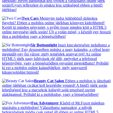
játékban! Heves párbajokat kell vívnod a varázslatos online játék
során!Gyors reflexekre és ujjakra lesz szükséged ebben a html5
játékban!
Two Cars
Mennyire tudsz különböző dolgokra
figyelni? Ebben a mobilos online játékban könnyen kiderítheted!
Kerülj ki minden négyzetet, s gyűjts össze minden kört a HTML5
online ügyességi játék során! Ülj a volán mögé, s készülj egy hosszú
útra a mobilodon vagy a böngésződben!
Sir Bottomtight
Igazi kincskeresésre indulhatsz a
mobilodon! Egy dzsungelben indulsz a nagy kalandra, a célod hogy
megtalálj egy ősi várost, mely temérdek aranyat rejt! Az online
HTML5 játék nagy kihívások elé állít, melyeket a telefonod
képernyőjén, vagy a böngésződben egyaránt megoldhatsz! Próbáld
ki ezt a mobilos online kalandjátékot, mely nagyszerű
kikapcsolódást biztosít!
Beauty Cat Salon
Ebben a mobilon is játszható
online játékban cicákat kell kezelésbe venned! A html5 játék során
lehetőséged lesz a macsekok külsejét saját tetszésed szerint
alakítgatnod. Próbáld ki a mobilodon, vagy a böngésződben!
Fox Adventurer
Kísérd el Mr.Foxot mágikus
utazására a mobilodon! Választhatsz napszakot, a pályák
befejezésének módja csak rajtad áll ebben az online HTML5