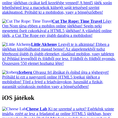
online játékban cicákat kell kezelésbe venned! A html5 játék során
lehetőséged lesz a macsekok külsejét saját tetszésed szerint
alakítgatnod. Próbáld ki a mobilodon, vagy a böngésződben!
Cut The Rope: Time Travel
Légy
Om Nom társa ebben a mobilos online játékban! Segíts neki
megetetni őseit cukorkával a HTML5 játékban! A világhírű online
játék, a Cut The Rope egy újabb darabja a mobilodon!
Little Alchemy
Legyél te is alkimista! Ebben a
játékban kipróbálhatod magad benne! Az alapelemekből tudsz
létrehozni újabb és újabb elemeket, ráadásul mobilon, vagy tableten
is! Például levegőből és földből por lesz. Földből és földből nyomás.
Összeszen 550 elemet hozhatsz létre!
Iceberg
Olvassz fel ábrákat és építsd újra a jéghegyet!
Próbáld ki ezt a nagyszerű online HTML5 logikai játékot a
mobilodon! Törd a fejed a feladványokon, használd a fizikát,
garantált szórakozás mobilon vagy a böngésződben!
iOS játékok
Cheese Lab
Ki ne szeretné a sajtot? Egérkénk szinte
imádja, ezért az lesz a feladatod az online HTML5 játékban, hogy