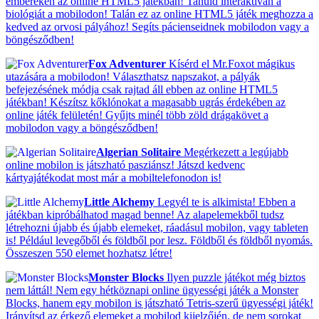
embereken az online HTML5 játékban! Tanuld interaktívan a
biológiát a mobilodon! Talán ez az online HTML5 játék meghozza a
kedved az orvosi pályához! Segíts pácienseidnek mobilodon vagy a
böngésződben!
Fox Adventurer
Kísérd el Mr.Foxot mágikus
utazására a mobilodon! Választhatsz napszakot, a pályák
befejezésének módja csak rajtad áll ebben az online HTML5
játékban! Készítsz kőklónokat a magasabb ugrás érdekében az
online játék felületén! Gyűjts minél több zöld drágakövet a
mobilodon vagy a böngésződben!
Algerian Solitaire
Megérkezett a legújabb
online mobilon is játszható pasziánsz! Játszd kedvenc
kártyajátékodat most már a mobiltelefonodon is!
Little Alchemy
Legyél te is alkimista! Ebben a
játékban kipróbálhatod magad benne! Az alapelemekből tudsz
létrehozni újabb és újabb elemeket, ráadásul mobilon, vagy tableten
is! Például levegőből és földből por lesz. Földből és földből nyomás.
Összeszen 550 elemet hozhatsz létre!
Monster Blocks
Ilyen puzzle játékot még biztos
nem láttál! Nem egy hétköznapi online ügyességi játék a Monster
Blocks, hanem egy mobilon is játszható Tetris-szerű ügyességi játék!
Irányítsd az érkező elemeket a mobilod kijelzőjén, de nem sorokat