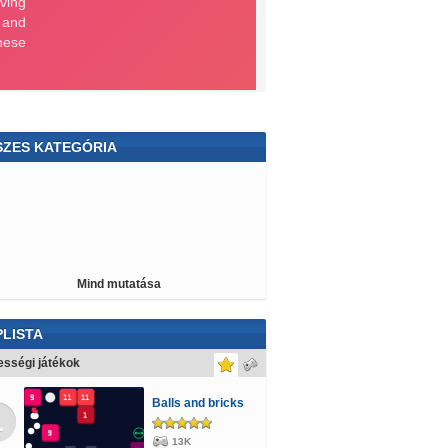
SZES KATEGÓRIA
ókolózós
Stratégiai
Parkolós
3D
toon Network
Golyós
Motoros
Sminkes
gészős
Lovas
Barbie
Transformers
Mind mutatása
r Wars
Tom és Jerry
Violetta
Autós
ktoros
Mahjong
Spongyabob
Kocsis
LISTA
gvines
Kiszolgálós
Delfines
Olimpiai
sségi játékok
rekeknek
Szerelmes
Építős
Háborús
Balls and bricks
1
ácsony
Pókemberes
Állatos
Logikai
13K