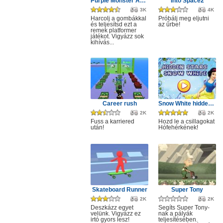
Purple Monster Adventure
Into Space2
3K
4K
Harcolj a gombákkal
Próbálj meg eljutni
és teljesítsd ezt a
az űrbe!
remek platformer
játékot. Vigyázz sok
kihívás...
Career rush
Snow White hidden stars
2K
2K
Fuss a karriered
Hozd le a csillagokat
után!
Hófehérkének!
Skateboard Runner
Super Tony
2K
2K
Deszkázz egyet
Segíts Super Tony-
velünk. Vigyázz ez
nak a pályák
irtó gyors lesz!
teljesítésében.