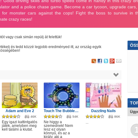
tót vagy csak simán repülj át felettük!
ÖS
értékelj és tedd közzé legjobb eredményed itt, az ország egyik
zösségében!
Cs
Car
Bön
Sta
Tra
TOP
Pin
Adam and Eve 2
Touch The Bubbles 4
Dazzling Nails
Ügye
46K
54K
86K
Gye
Egy igazi kattintgatós
Ne higgy a
...
játék, amelyben meg
szemednek! Nem
kell találni a kiutat.
lesz ez olyan
Kar
könnyű, és az a
király, aki a