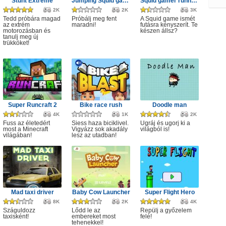
Stunt Extreme
Jumping Squid game
Squid gamer runner obstacle
2K
2K
3K
Tedd próbára magad
Próbálj meg fent
A Squid game ismét
az extrém
maradni!
futásra kényszerít. Te
motorozásban és
készen állsz?
tanulj meg új
trükköket!
Super Runcraft 2
Bike race rush
Doodle man
4K
1K
2K
Fuss az életedért
Siess haza biciklivel.
Ugráj és ugorj ki a
most a Minecraft
Vigyázz sok akadály
világból is!
világában!
lesz az utadban!
Mad taxi driver
Baby Cow Launcher
Super Flight Hero
8K
2K
4K
Száguldozz
Lődd le az
Repülj a győzelem
taxisként!
embereket most
felé!
tehenekkel!