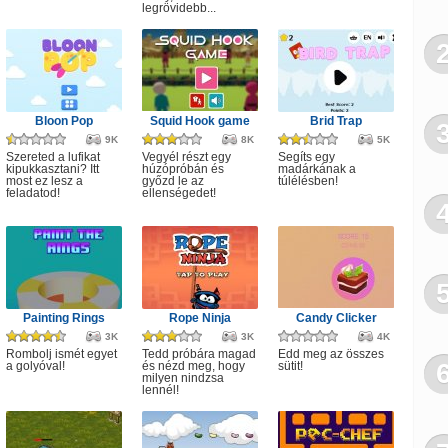
legrövidebb...
Sakk
Bloon Pop
Squid Hook game
Brid Trap
9K
8K
5K
Szereted a lufikat
Vegyél részt egy
Segíts egy
kipukkasztani? Itt
húzópróbán és
madárkának a
most ez lesz a
győzd le az
túlélésben!
feladatod!
ellenségedet!
Painting Rings
Rope Ninja
Candy Clicker
3K
3K
4K
Rombolj ismét egyet
Tedd próbára magad
Edd meg az összes
a golyóval!
és nézd meg, hogy
sütit!
milyen nindzsa
lennél!