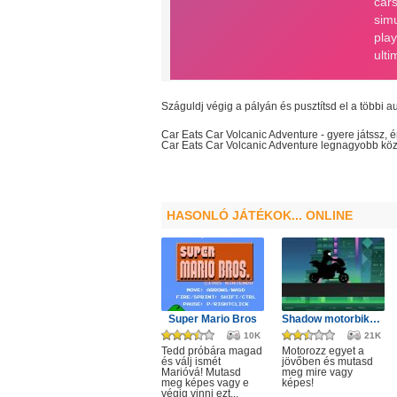
Száguldj végig a pályán és pusztítsd el a többi au
Car Eats Car Volcanic Adventure
- gyere játssz, 
Car Eats Car Volcanic Adventure
legnagyobb
kö
HASONLÓ JÁTÉKOK... ONLINE
Super Mario Bros
Shadow motorbike rider game
10K
21K
Tedd próbára magad
Motorozz egyet a
és válj ismét
jövőben és mutasd
Marióvá! Mutasd
meg mire vagy
meg képes vagy e
képes!
végig vinni ezt...