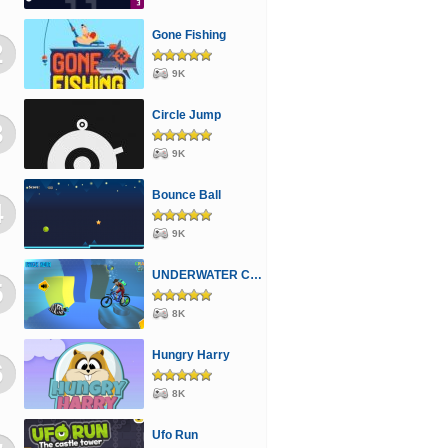
Focis
Letöltős
Scooby Doo
Repülős
Gone Fishing
2
Öltöztetős
9K
Circle Jump
3
9K
Bounce Ball
4
9K
UNDERWATER CYCLING
5
8K
Hungry Harry
6
8K
Ufo Run