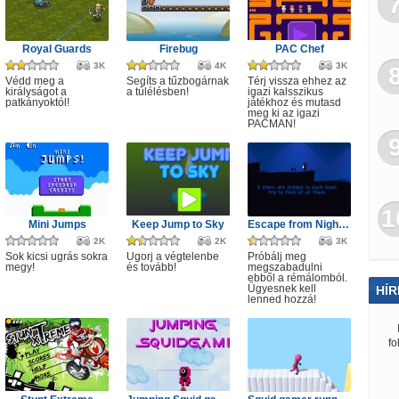
Royal Guards
Firebug
PAC Chef
3K
4K
3K
Védd meg a
Segíts a tűzbogárnak
Térj vissza ehhez az
királyságot a
a túlélésben!
igazi kalsszikus
patkányoktól!
játékhoz és mutasd
meg ki az igazi
PACMAN!
1
Mini Jumps
Keep Jump to Sky
Escape from Nightmare
2K
2K
3K
Sok kicsi ugrás sokra
Ugorj a végtelenbe
Próbálj meg
megy!
és tovább!
megszabadulni
ebből a rémálomból.
Ügyesnek kell
HÍR
lenned hozzá!
fo