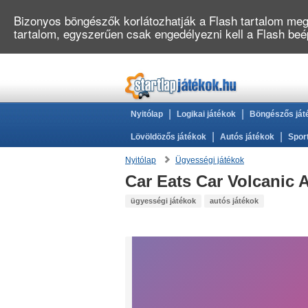
Bizonyos böngészők korlátozhatják a Flash tartalom megj
tartalom, egyszerűen csak engedélyezni kell a Flash be
|
|
Nyitólap
Logikai játékok
Böngészős ját
|
|
Lövöldözős játékok
Autós játékok
Spor
Nyitólap
Ügyességi játékok
Car Eats Car Volcanic 
ügyességi játékok
autós játékok