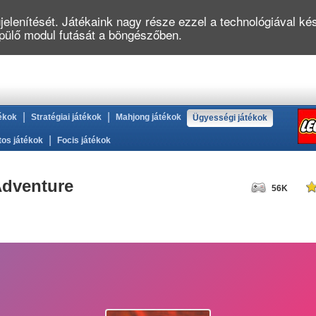
elenítését. Játékaink nagy része ezzel a technológiával kés
épülő modul futását a böngészőben.
|
|
ékok
Stratégiai játékok
Mahjong játékok
Ügyességi játékok
|
tos játékok
Focis játékok
Adventure
56K