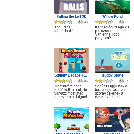
Falling the ball 3D
Willow Pond
4K
3K
Törj utat a
Kapcsolódj ki egy kis
labdádnak!
pecázással online!
Van ennél jobb
program?
Squidly Escape Fall Guy 3D
Huggy Skate
4K
3K
Most kivételesen
Segíts Huggy-nak a
lefelé kell jutnod, de
fura mégis aranyos
vigyázz most még
szörnyicskének a
nehezebb a dolgod!
deszkázásban!