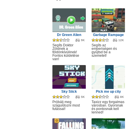
Dr Green Alien
Garbage Rampage
9K
12K
Segíts Doktor
Segíts az
Zöldnek a
emberiségen és
földönkívülinek!
gyűjtsd be a
Fontos küldetése
szemetet!
van!
Sky Stick
Pick me up city
5K
8K
Próbálj meg
Taxizz egy forgalmas
száguldozni most
városban. Gyorsnak
futással!
és pontosnak kell
lenned!