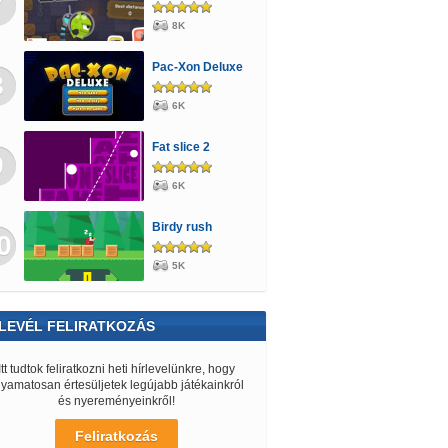
7
8K
Pac-Xon Deluxe
8
6K
Fat slice 2
9
6K
Birdy rush
0
5K
LEVÉL FELIRATKOZÁS
Itt tudtok feliratkozni heti hírlevelünkre, hogy
lyamatosan értesüljetek legújabb játékainkról
és nyereményeinkről!
Feliratkozás