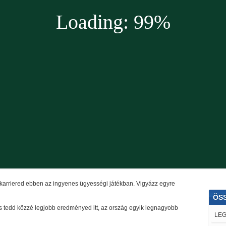
 karriered ebben az ingyenes ügyességi játékban. Vigyázz egyre
ÖS
j és tedd közzé legjobb eredményed itt, az ország egyik legnagyobb