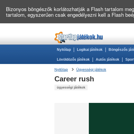
Bizonyos böngészők korlátozhatják a Flash tartalom megj
tartalom, egyszerűen csak engedélyezni kell a Flash be
|
|
Nyitólap
Logikai játékok
Böngészős ját
|
|
Lövöldözős játékok
Autós játékok
Spor
Nyitólap
Ügyességi játékok
Career rush
ügyességi játékok