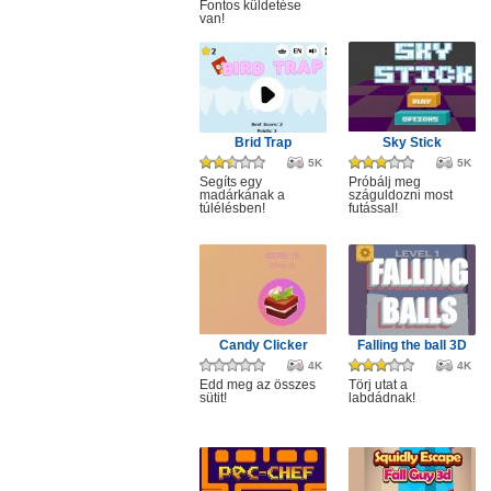
Fontos küldetése
van!
Brid Trap
Sky Stick
5K
5K
Segíts egy
Próbálj meg
madárkának a
száguldozni most
túlélésben!
futással!
Candy Clicker
Falling the ball 3D
4K
4K
Edd meg az összes
Törj utat a
sütit!
labdádnak!