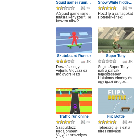
Squid gamer runner obstacle
Snow White hidden stars
3K
2K
A Squid game ismét
Hozd le a csillagokat
futásra kényszerít. Te
Hófehérkének!
készen állsz?
Skateboard Runner
Super Tony
2K
2K
Deszkázz egyet
Segíts Super Tony-
velünk. Vigyázz ez
nak a pályák
irtó gyors lesz!
teljesítésében.
Hatalmas élmény és
egy igazi öreges...
Traffic run online
Flip Bottle
8K
4K
Száguldozz
Teljesítsd te is ezt a
forgalomban!
híres kihívást!
Vigyázz veszélyes