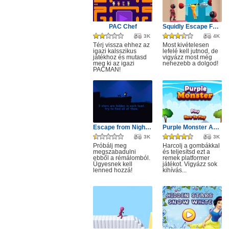
PAC Chef
Squidly Escape Fall Guy 3D
3K
4K
Térj vissza ehhez az
Most kivételesen
igazi kalsszikus
lefelé kell jutnod, de
játékhoz és mutasd
vigyázz most még
meg ki az igazi
nehezebb a dolgod!
PACMAN!
Escape from Nightmare
Purple Monster Adventure
3K
3K
Próbálj meg
Harcolj a gombákkal
megszabadulni
és teljesítsd ezt a
ebből a rémálomból.
remek platformer
Ügyesnek kell
játékot. Vigyázz sok
lenned hozzá!
kihívás...