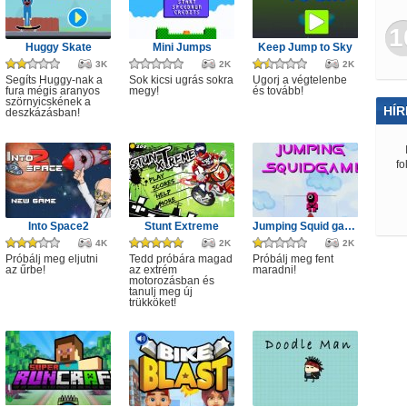
1
Huggy Skate
Mini Jumps
Keep Jump to Sky
3K
2K
2K
Segíts Huggy-nak a
Sok kicsi ugrás sokra
Ugorj a végtelenbe
fura mégis aranyos
megy!
és tovább!
szörnyicskének a
HÍR
deszkázásban!
fo
Into Space2
Stunt Extreme
Jumping Squid game
4K
2K
2K
Próbálj meg eljutni
Tedd próbára magad
Próbálj meg fent
az űrbe!
az extrém
maradni!
motorozásban és
tanulj meg új
trükköket!