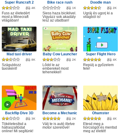
Super Runcraft 2
Bike race rush
Doodle man
4K
1K
2K
Fuss az életedért
Siess haza biciklivel.
Ugráj és ugorj ki a
most a Minecraft
Vigyázz sok akadály
világból is!
világában!
lesz az utadban!
Mad taxi driver
Baby Cow Launcher
Super Flight Hero
8K
2K
4K
Száguldozz
Lődd le az
Repülj a győzelem
taxisként!
embereket most
felé!
tehenekkel!
Backflip Dive 3D
Become a Mechanic
Ohamster
3K
2K
4K
Tökéletesítsd a
Válj te is autó illetve
Etesd meg a
hátraszaltódat
motor szerelővé!
hörcsögöt és mentsd
online! Mi segítünk!
meg az életét!