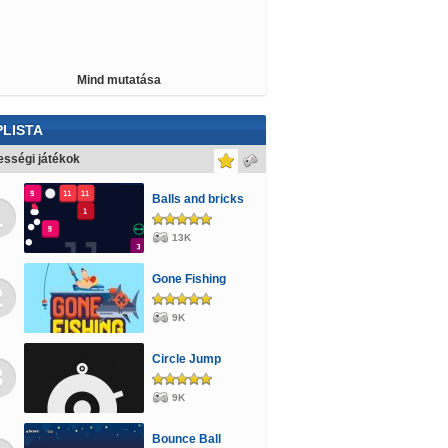
Mind mutatása
LISTA
sségi játékok
Balls and bricks
1
13K
Gone Fishing
2
9K
Circle Jump
3
9K
Bounce Ball