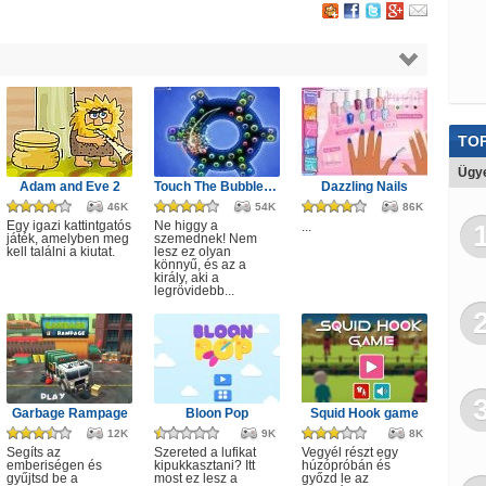
TOP
Ügye
Adam and Eve 2
Touch The Bubbles 4
Dazzling Nails
46K
54K
86K
Egy igazi kattintgatós
Ne higgy a
...
játék, amelyben meg
szemednek! Nem
kell találni a kiutat.
lesz ez olyan
könnyű, és az a
király, aki a
legrövidebb...
Garbage Rampage
Bloon Pop
Squid Hook game
12K
9K
8K
Segíts az
Szereted a lufikat
Vegyél részt egy
emberiségen és
kipukkasztani? Itt
húzópróbán és
gyűjtsd be a
most ez lesz a
győzd le az