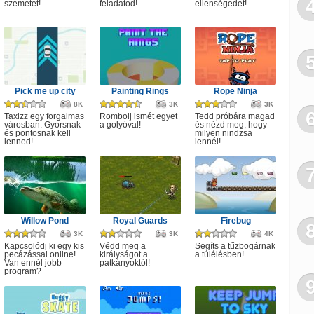
szemetet!
feladatod!
ellenségedet!
Pick me up city
Painting Rings
Rope Ninja
8K
3K
3K
Taxizz egy forgalmas
Rombolj ismét egyet
Tedd próbára magad
városban. Gyorsnak
a golyóval!
és nézd meg, hogy
és pontosnak kell
milyen nindzsa
lenned!
lennél!
Willow Pond
Royal Guards
Firebug
3K
3K
4K
Kapcsolódj ki egy kis
Védd meg a
Segíts a tűzbogárnak
pecázással online!
királyságot a
a túlélésben!
Van ennél jobb
patkányoktól!
program?