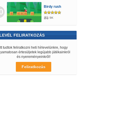
Birdy rush
0
5K
LEVÉL FELIRATKOZÁS
Itt tudtok feliratkozni heti hírlevelünkre, hogy
lyamatosan értesüljetek legújabb játékainkról
és nyereményeinkről!
Feliratkozás