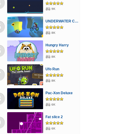
4
9K
UNDERWATER CYCLING
5
8K
Hungry Harry
6
8K
Ufo Run
7
8K
Pac-Xon Deluxe
8
6K
Fat slice 2
9
6K