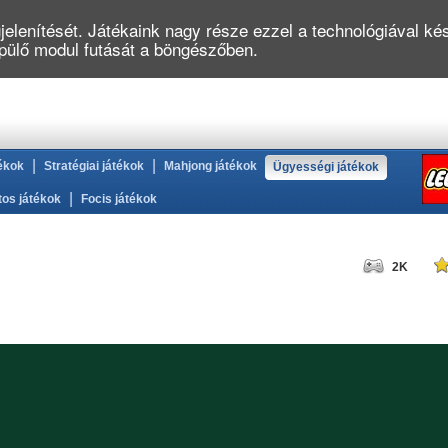
elenítését. Játékaink nagy része ezzel a technológiával kés
épülő modul futását a böngészőben.
|
|
ékok
Stratégiai játékok
Mahjong játékok
Ügyességi játékok
|
tos játékok
Focis játékok
2K