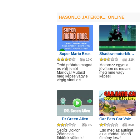
HASONLÓ JÁTÉKOK... ONLINE
Super Mario Bros
Shadow motorbike rider game
10K
21K
Tedd próbára magad
Motorozz egyet a
és válj ismét
jövőben és mutasd
Marióvá! Mutasd
meg mire vagy
meg képes vagy e
képes!
végig vinni ezt...
Dr Green Alien
Car Eats Car Volcanic Adventure
9K
56K
Segíts Doktor
Edd meg az autókat
Zöldnek a
az autóddal! Menő
földönkívülinek!
élmény lesz!