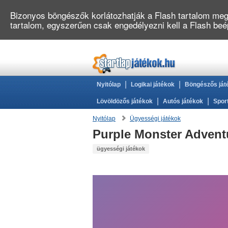
Bizonyos böngészők korlátozhatják a Flash tartalom megj
tartalom, egyszerűen csak engedélyezni kell a Flash be
|
|
Nyitólap
Logikai játékok
Böngészős ját
|
|
Lövöldözős játékok
Autós játékok
Spor
Nyitólap
Ügyességi játékok
Purple Monster Advent
ügyességi játékok