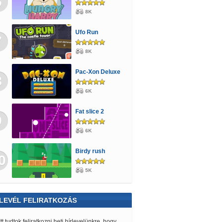
6
8K
Ufo Run
7
8K
Pac-Xon Deluxe
8
6K
Fat slice 2
9
6K
Birdy rush
0
5K
LEVÉL FELIRATKOZÁS
Itt tudtok feliratkozni heti hírlevelünkre, hogy