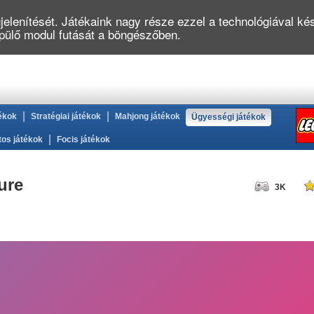
elenítését. Játékaink nagy része ezzel a technológiával kés
épülő modul futását a böngészőben.
|
|
ékok
Stratégiai játékok
Mahjong játékok
Ügyességi játékok
|
tos játékok
Focis játékok
ure
3K