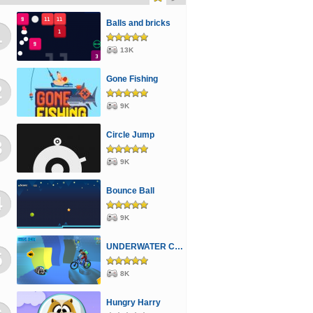
rmos
Puzzle
Mahjong
Jégvarázs
Balls and bricks
1
ős
Kvíz
Pónis
13K
Gone Fishing
2
9K
Circle Jump
3
9K
Bounce Ball
4
9K
UNDERWATER CYCLING
5
8K
Hungry Harry