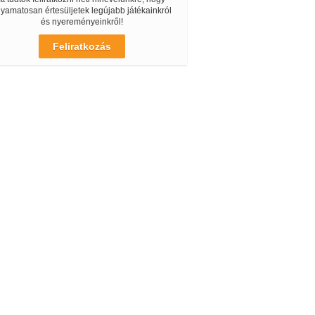
lyamatosan értesüljetek legújabb játékainkról
és nyereményeinkről!
Feliratkozás