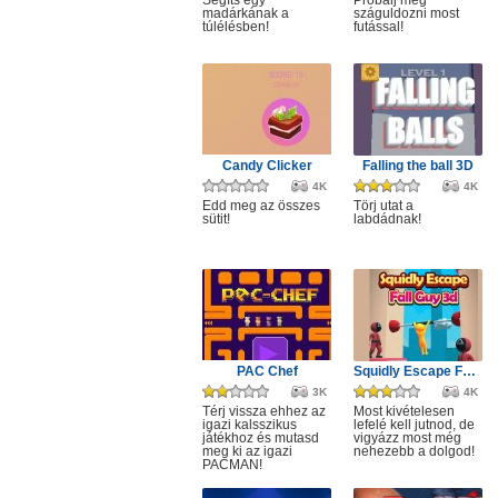
Segíts egy
Próbálj meg
madárkának a
száguldozni most
túlélésben!
futással!
Candy Clicker
Falling the ball 3D
4K
4K
Edd meg az összes
Törj utat a
sütit!
labdádnak!
PAC Chef
Squidly Escape Fall Guy 3D
3K
4K
Térj vissza ehhez az
Most kivételesen
igazi kalsszikus
lefelé kell jutnod, de
játékhoz és mutasd
vigyázz most még
meg ki az igazi
nehezebb a dolgod!
PACMAN!