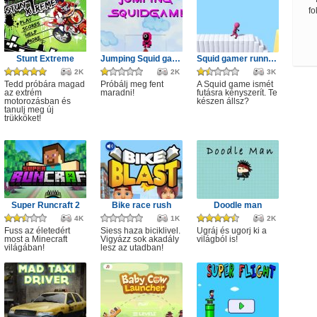
fo
Stunt Extreme
Jumping Squid game
Squid gamer runner obstacle
2K
2K
3K
Tedd próbára magad
Próbálj meg fent
A Squid game ismét
az extrém
maradni!
futásra kényszerít. Te
motorozásban és
készen állsz?
tanulj meg új
trükköket!
Super Runcraft 2
Bike race rush
Doodle man
4K
1K
2K
Fuss az életedért
Siess haza biciklivel.
Ugráj és ugorj ki a
most a Minecraft
Vigyázz sok akadály
világból is!
világában!
lesz az utadban!