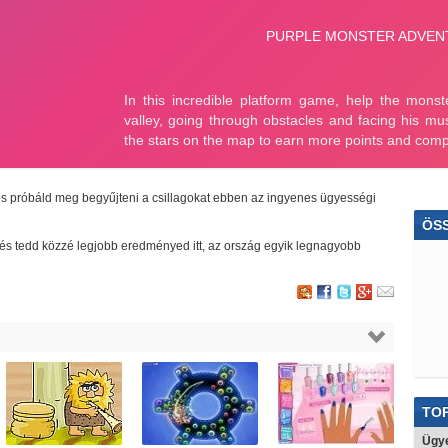
és próbáld meg begyűjteni a csillagokat ebben az ingyenes ügyességi
ÖS
lj és tedd közzé legjobb eredményed itt, az ország egyik legnagyobb
Par
Ölt
Do
Car
Foc
TOP
Raj
Ügye