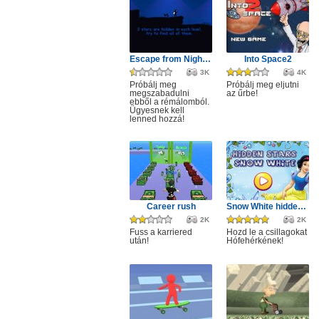
Escape from Nightmare
Into Space2
3K
4K
Próbálj meg
Próbálj meg eljutni
megszabadulni
az űrbe!
ebből a rémálomból.
Ügyesnek kell
lenned hozzá!
Career rush
Snow White hidden stars
2K
2K
Fuss a karriered
Hozd le a csillagokat
után!
Hófehérkének!