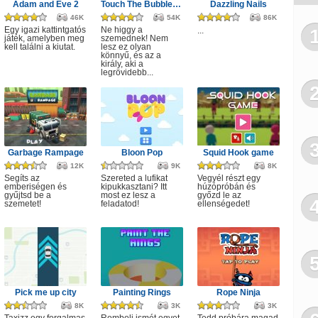
Adam and Eve 2
Touch The Bubbles 4
Dazzling Nails
Fa
46K
54K
86K
Egy igazi kattintgatós
Ne higgy a
...
játék, amelyben meg
szemednek! Nem
Épít
kell találni a kiutat.
lesz ez olyan
könnyű, és az a
király, aki a
legrövidebb...
Garbage Rampage
Bloon Pop
Squid Hook game
12K
9K
8K
Segíts az
Szereted a lufikat
Vegyél részt egy
emberiségen és
kipukkasztani? Itt
húzópróbán és
gyűjtsd be a
most ez lesz a
győzd le az
szemetet!
feladatod!
ellenségedet!
Pick me up city
Painting Rings
Rope Ninja
8K
3K
3K