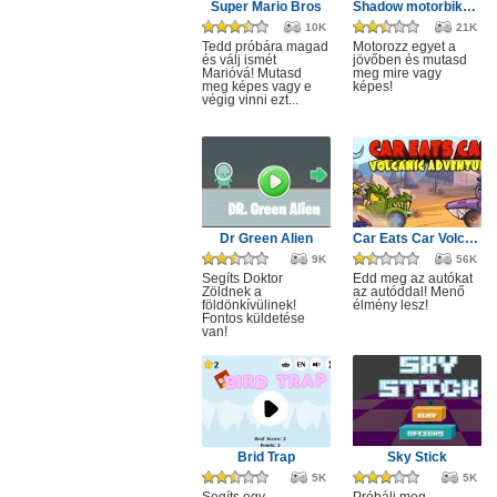
Super Mario Bros
Shadow motorbike rider game
10K
21K
Tedd próbára magad
Motorozz egyet a
és válj ismét
jövőben és mutasd
Marióvá! Mutasd
meg mire vagy
meg képes vagy e
képes!
végig vinni ezt...
Dr Green Alien
Car Eats Car Volcanic Adventure
9K
56K
Segíts Doktor
Edd meg az autókat
Zöldnek a
az autóddal! Menő
földönkívülinek!
élmény lesz!
Fontos küldetése
van!
Brid Trap
Sky Stick
5K
5K