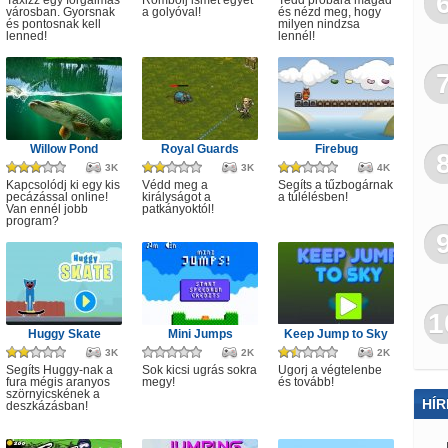
Taxizz egy forgalmas
Rombolj ismét egyet
Tedd próbára magad
városban. Gyorsnak
a golyóval!
és nézd meg, hogy
és pontosnak kell
milyen nindzsa
lenned!
lennél!
Willow Pond
Royal Guards
Firebug
3K
3K
4K
Kapcsolódj ki egy kis
Védd meg a
Segíts a tűzbogárnak
pecázással online!
királyságot a
a túlélésben!
Van ennél jobb
patkányoktól!
program?
1
Huggy Skate
Mini Jumps
Keep Jump to Sky
3K
2K
2K
Segíts Huggy-nak a
Sok kicsi ugrás sokra
Ugorj a végtelenbe
fura mégis aranyos
megy!
és tovább!
szörnyicskének a
HÍR
deszkázásban!