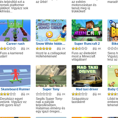
és teljesítsd ezt a
az űrbe!
az extrém
maradn
remek platformer
motorozásban és
játékot. Vigyázz sok
tanulj meg új
kihívás...
trükköket!
Career rush
Snow White hidden stars
Super Runcraft 2
Bike
2K
2K
4K
Fuss a karriered
Hozd le a csillagokat
Fuss az életedért
Siess h
után!
Hófehérkének!
most a Minecraft
Vigyáz
világában!
lesz az
Skateboard Runner
Super Tony
Mad taxi driver
Baby 
2K
2K
8K
Deszkázz egyet
Segíts Super Tony-
Száguldozz
Lődd le
velünk. Vigyázz ez
nak a pályák
taxisként!
embere
irtó gyors lesz!
teljesítésében.
tehene
Hatalmas élmény és
egy igazi öreges...