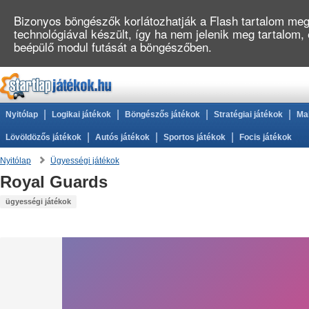
Bizonyos böngészők korlátozhatják a Flash tartalom megj
technológiával készült, így ha nem jelenik meg tartalom,
beépülő modul futását a böngészőben.
|
|
|
|
Nyitólap
Logikai játékok
Böngészős játékok
Stratégiai játékok
Ma
|
|
|
Lövöldözős játékok
Autós játékok
Sportos játékok
Focis játékok
Nyitólap
Ügyességi játékok
Royal Guards
ügyességi játékok