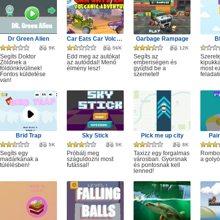
Dr Green Alien
Car Eats Car Volcanic Adventure
Garbage Rampage
B
9K
56K
12K
Segíts Doktor
Edd meg az autókat
Segíts az
Szerete
Zöldnek a
az autóddal! Menő
emberiségen és
kipukka
földönkívülinek!
élmény lesz!
gyűjtsd be a
most ez
Fontos küldetése
szemetet!
feladat
van!
Brid Trap
Sky Stick
Pick me up city
Pai
5K
5K
8K
Segíts egy
Próbálj meg
Taxizz egy forgalmas
Rombol
madárkának a
száguldozni most
városban. Gyorsnak
a golyó
túlélésben!
futással!
és pontosnak kell
lenned!