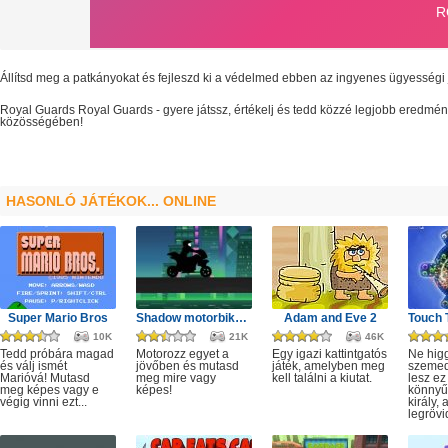
Állítsd meg a patkányokat és fejleszd ki a védelmed ebben az ingyenes ügyességi 
Royal Guards
Royal Guards
- gyere játssz, értékelj és tedd közzé legjobb eredmé
közösségében!
HASONLÓ JÁTÉKOK... ONLINE
Super Mario Bros
Shadow motorbike rider game
Adam and Eve 2
10K
21K
46K
Tedd próbára magad
Motorozz egyet a
Egy igazi kattintgatós
Ne hig
és válj ismét
jövőben és mutasd
játék, amelyben meg
szeme
Marióvá! Mutasd
meg mire vagy
kell találni a kiutat.
lesz ez
meg képes vagy e
képes!
könnyű,
végig vinni ezt...
király, 
legrövi