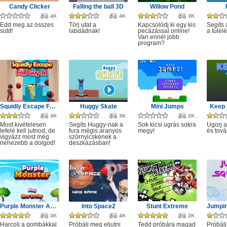
Candy Clicker
Falling the ball 3D
Willow Pond
4K
4K
3K
Edd meg az összes
Törj utat a
Kapcsolódj ki egy kis
Segíts
sütit!
labdádnak!
pecázással online!
a túlél
Van ennél jobb
program?
Squidly Escape Fall Guy 3D
Huggy Skate
Mini Jumps
Keep 
4K
3K
2K
Most kivételesen
Segíts Huggy-nak a
Sok kicsi ugrás sokra
Ugorj 
lefelé kell jutnod, de
fura mégis aranyos
megy!
és tová
vigyázz most még
szörnyicskének a
nehezebb a dolgod!
deszkázásban!
Purple Monster Adventure
Into Space2
Stunt Extreme
3K
4K
2K
Harcolj a gombákkal
Próbálj meg eljutni
Tedd próbára magad
Próbálj