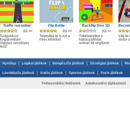
Traffic run online
Flip Bottle
Backflip Dive 3D
Becom
8K
4K
3K
Száguldozz
Teljesítsd te is ezt a
Tökéletesítsd a
Válj te 
forgalomban!
híres kihívást!
hátraszaltódat
motor s
Vigyázz veszélyes
online! Mi segítünk!
lesz!
|
|
|
|
Nyitólap
Logikai játékok
Böngészős játékok
Stratégiai játékok
Ma
|
|
|
Lövöldözős játékok
Autós játékok
Sportos játékok
Focis játékok
Felhasználási feltételek
Adatkezelési tájékoztató