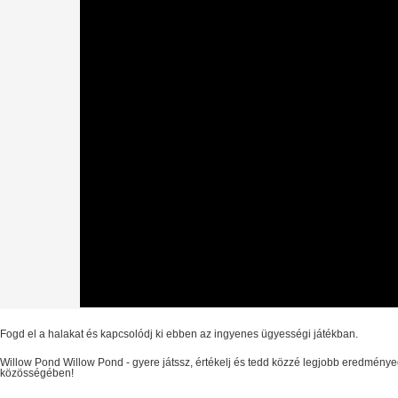
Fogd el a halakat és kapcsolódj ki ebben az ingyenes ügyességi játékban.
Willow Pond
Willow Pond
- gyere játssz, értékelj és tedd közzé legjobb eredménye
közösségében!