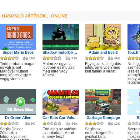
HASONLÓ JÁTÉKOK... ONLINE
Super Mario Bros
Shadow motorbike rider game
Adam and Eve 2
10K
21K
46K
Tedd próbára magad
Motorozz egyet a
Egy igazi kattintgatós
Ne hig
és válj ismét
jövőben és mutasd
játék, amelyben meg
szeme
Marióvá! Mutasd
meg mire vagy
kell találni a kiutat.
lesz ez
meg képes vagy e
képes!
könnyű,
végig vinni ezt...
király, 
legrövi
Dr Green Alien
Car Eats Car Volcanic Adventure
Garbage Rampage
B
9K
56K
12K
Segíts Doktor
Edd meg az autókat
Segíts az
Szerete
Zöldnek a
az autóddal! Menő
emberiségen és
kipukka
földönkívülinek!
élmény lesz!
gyűjtsd be a
most ez