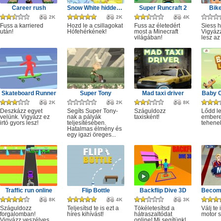
Career rush
Snow White hidden stars
Super Runcraft 2
Bike
2K
2K
4K
Fuss a karriered
Hozd le a csillagokat
Fuss az életedért
Siess h
után!
Hófehérkének!
most a Minecraft
Vigyáz
világában!
lesz az
Skateboard Runner
Super Tony
Mad taxi driver
Baby 
2K
2K
8K
Deszkázz egyet
Segíts Super Tony-
Száguldozz
Lődd le
velünk. Vigyázz ez
nak a pályák
taxisként!
embere
irtó gyors lesz!
teljesítésében.
tehene
Hatalmas élmény és
egy igazi öreges...
Traffic run online
Flip Bottle
Backflip Dive 3D
Becom
8K
4K
3K
Száguldozz
Teljesítsd te is ezt a
Tökéletesítsd a
Válj te 
forgalomban!
híres kihívást!
hátraszaltódat
motor s
Vigyázz veszélyes
online! Mi segítünk!