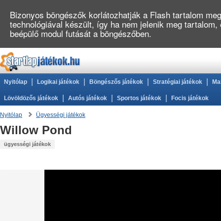
Bizonyos böngészők korlátozhatják a Flash tartalom megj
technológiával készült, így ha nem jelenik meg tartalom,
beépülő modul futását a böngészőben.
|
|
|
|
Nyitólap
Logikai játékok
Böngészős játékok
Stratégiai játékok
Ma
|
|
|
Lövöldözős játékok
Autós játékok
Sportos játékok
Focis játékok
Nyitólap
Ügyességi játékok
Willow Pond
ügyességi játékok