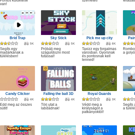
Fontos küldetése
szemetet!
feladat
van!
Brid Trap
Sky Stick
Pick me up city
Pai
5K
5K
8K
Segíts egy
Próbálj meg
Taxizz egy forgalmas
Rombol
madárkának a
száguldozni most
városban. Gyorsnak
a golyó
túlélésben!
futással!
és pontosnak kell
lenned!
Candy Clicker
Falling the ball 3D
Royal Guards
4K
4K
3K
Edd meg az összes
Törj utat a
Védd meg a
Segíts
sütit!
labdádnak!
királyságot a
a túlél
patkányoktól!