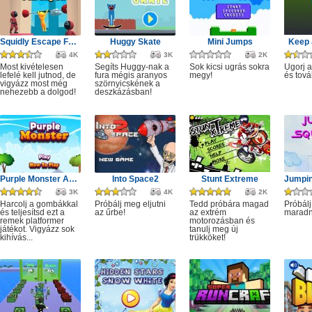
Squidly Escape Fall Guy 3D
Huggy Skate
Mini Jumps
Keep 
4K
3K
2K
Most kivételesen
Segíts Huggy-nak a
Sok kicsi ugrás sokra
Ugorj 
lefelé kell jutnod, de
fura mégis aranyos
megy!
és tová
vigyázz most még
szörnyicskének a
nehezebb a dolgod!
deszkázásban!
Purple Monster Adventure
Into Space2
Stunt Extreme
3K
4K
2K
Harcolj a gombákkal
Próbálj meg eljutni
Tedd próbára magad
Próbálj
és teljesítsd ezt a
az űrbe!
az extrém
maradn
remek platformer
motorozásban és
játékot. Vigyázz sok
tanulj meg új
kihívás...
trükköket!