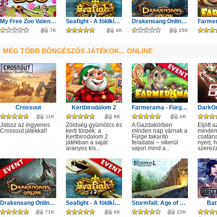
My Free Zoo Valentin nap
Seafight - A földkígyó éve
Drakensang Online - Első szezon
7K
6K
25K
MÉG TÖBB BÖNGÉSZŐS JÁTÉKOK... ONLINE
Crossout
Kertbirodalom 2
Farmerama - Fürge takarító
11K
8K
6K
Játssz az ingyenes
Zöldség-gyümölcs és
A Gazdakörben
Eljött 
Crossout játékkal!
kerti törpék: a
minden nap várnak a
minden
Kertbirodalom 2
Fürge takarító
csatán
játékban a saját
feladatai – sikerül
nyerj, 
aranyos kis...
vajon mind a...
szerezz,
Drakensang Online - Kingshill férges csatornái
Seafight - A földkígyó éve
Stormfall: Age of War
Bat
71K
6K
22K