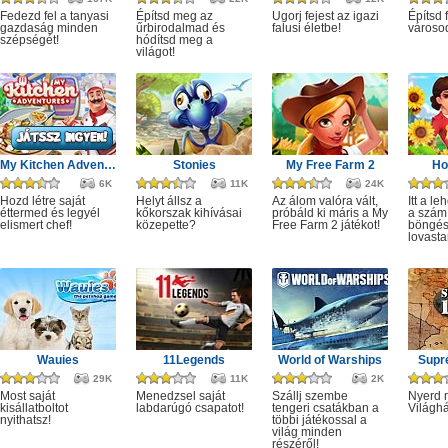
Fedezd fel a tanyasi
Építsd meg az
Ugorj fejest az igazi
Építsd 
gazdaság minden
űrbirodalmad és
falusi életbe!
városod
szépségét!
hódítsd meg a
világot!
My Kitchen Adventures
Stonies
My Free Farm 2
Ho
6K
11K
24K
Hozd létre saját
Helyt állsz a
Az álom valóra vált,
Itt a l
éttermed és legyél
kőkorszak kihívásai
próbáld ki máris a My
a szám
elismert chef!
közepette?
Free Farm 2 játékot!
böngés
lovasta
Wauies
11Legends
World of Warships
Supr
29K
11K
2K
Most saját
Menedzsel saját
Szállj szembe
Nyerd m
kisállatboltot
labdarúgó csapatot!
tengeri csatákban a
Világhá
nyithatsz!
többi játékossal a
világ minden
részéről!