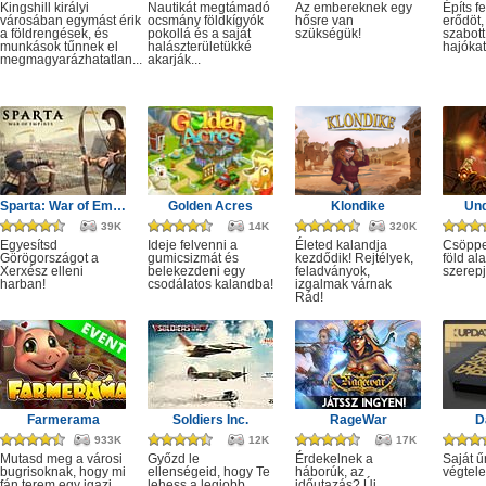
Kingshill királyi
Nautikát megtámadó
Az embereknek egy
Építs fe
városában egymást érik
ocsmány földkígyók
hősre van
erődöt,
a földrengések, és
pokollá és a saját
szükségük!
szabott
munkások tűnnek el
halászterületükké
hajókat,
megmagyarázhatatlan...
akarják...
Sparta: War of Empires
Golden Acres
Klondike
Un
39K
14K
320K
Egyesítsd
Ideje felvenni a
Életed kalandja
Csöppe
Görögországot a
gumicsizmát és
kezdődik! Rejtélyek,
föld ala
Xerxész elleni
belekezdeni egy
feladványok,
szerepj
harban!
csodálatos kalandba!
izgalmak várnak
Rád!
Farmerama
Soldiers Inc.
RageWar
D
933K
12K
17K
Mutasd meg a városi
Győzd le
Érdekelnek a
Saját ű
bugrisoknak, hogy mi
ellenségeid, hogy Te
háborúk, az
végtele
fán terem egy igazi
lehess a legjobb
időutazás? Új