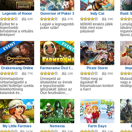
Legends of Honor
Governor of Poker 3
Indy Cat
62K
27K
19K
Építsd fel a
Legyél a legnagyobb
Időtöltő kirakós játék
Lenyű
legerősebb
poker sztár!
több mint ezer
látvány
birodalmat a virtuális
pályával!
ingyene
térképen!
típusú j
Drakensang Online
Farmerama Őszi fesztivál
Pirate Storm
Imp
77K
12K
55K
Grimmagstone
Ünnepeld az
Töltsd meg az
Mutasd
sírbarlangjaitól a
állataiddal az évnek
ágyúkat! Itt
vagy a 
sötét Nofertari szekta
e legszínesebb
folyamatosan tombol
stratég
lélekbörtönéig
időszakát! Játssz az
a harc!
kalandok és...
Őszi fesztiválon,...
My Little Farmies
Nemexia
Farm Days
167K
22K
12K