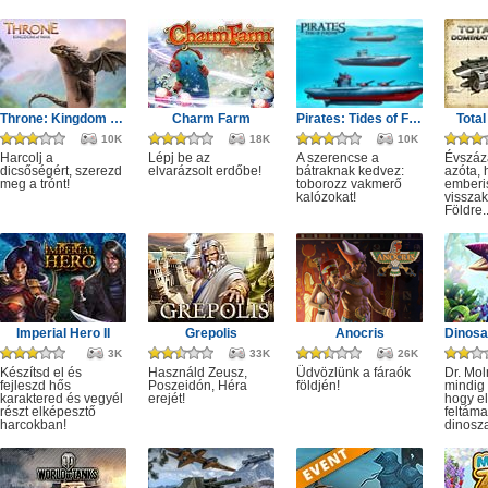
Throne: Kingdom at War
Charm Farm
Pirates: Tides of Fortune
Tota
10K
18K
10K
Harcolj a
Lépj be az
A szerencse a
Évszáza
dicsőségért, szerezd
elvarázsolt erdőbe!
bátraknak kedvez:
azóta, 
meg a trónt!
toborozz vakmerő
emberi
kalózokat!
visszak
Földre.
Imperial Hero II
Grepolis
Anocris
3K
33K
26K
Készítsd el és
Használd Zeusz,
Üdvözlünk a fáraók
Dr. Mol
fejleszd hős
Poszeidón, Héra
földjén!
mindig i
karaktered és vegyél
erejét!
hogy e
részt elképesztő
feltáma
harcokban!
dinosza