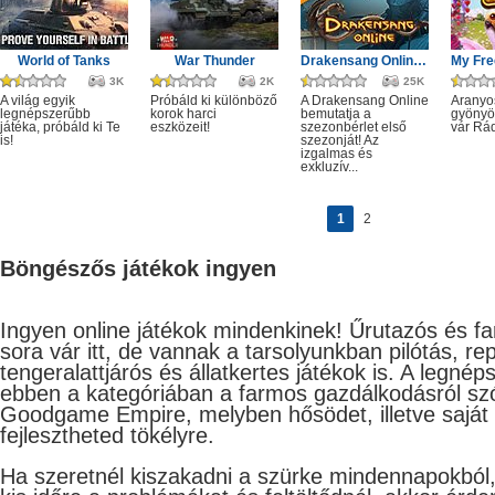
World of Tanks
War Thunder
Drakensang Online - Első szezon
3K
2K
25K
A világ egyik
Próbáld ki különböző
A Drakensang Online
Aranyos
legnépszerűbb
korok harci
bemutatja a
gyönyö
játéka, próbáld ki Te
eszközeit!
szezonbérlet első
vár Rá
is!
szezonját! Az
izgalmas és
exkluzív...
1
2
Böngészős játékok ingyen
Ingyen online játékok mindenkinek! Űrutazós és f
sora vár itt, de vannak a tarsolyunkban pilótás, re
tengeralattjárós és állatkertes játékok is. A legnép
ebben a kategóriában a farmos gazdálkodásról s
Goodgame Empire, melyben hősödet, illetve saját
fejlesztheted tökélyre.
Ha szeretnél kiszakadni a szürke mindennapokból,