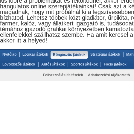
kis időre a problémákat és feltöltődnél, akkor érd
hangulatos online szerepjátékainkat! Csak azt a ké
magadnak, hogy mit próbálnál ki a legszívesebben,
bízhatod. Lehetsz többek közt gladiátor, űrpilóta, r
farmer, kalóz, vagy állatkert igazgató is, tudásoda
témához igazodó grafikai környezetben kamatoztat
ellenfelekkel szállhatsz szembe. Ha amit keresel 
akkor itt a helyed!
|
|
Nyitólap
Logikai játékok
Stratégiai játékok
Mahj
Böngészős játékok
|
|
|
Lövöldözős játékok
Autós játékok
Sportos játékok
Focis játékok
Felhasználási feltételek
Adatkezelési tájékoztató