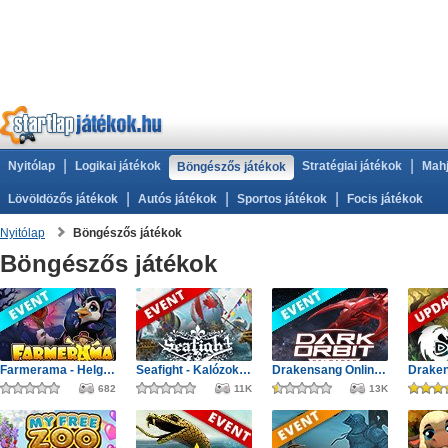
|
|
Nyitólap
Logikai játékok
Stratégiai játékok
Mahj
Böngészős játékok
|
|
|
Lövöldözős játékok
Autós játékok
Sportos játékok
Focis játékok
Nyitólap
Böngészős játékok
Böngészős játékok
Farmerama - Helgrid utazása
Seafight - Kalózok Kupája: Óceán bajnokai
Drakensang Online - Protegit zűrzavar
682
11K
13K