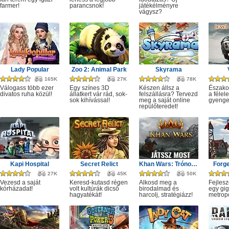
farmer!
parancsnok!
játékélményre
vágysz?
Lady Popular
Zoo 2: Animal Park
Skyrama
165K
27K
78K
Válogass több ezer
Egy színes 3D
Készen állsz a
Észako
divatos ruha közül!
állatkert vár rád, sok-
felszállásra? Tervezd
a féle
sok kihívással!
meg a saját online
gyenge
repülőteredet!
Kapi Hospital
Secret Relict
Khan Wars: Trónok harca
Forge
27K
45K
50K
Vezesd a saját
Keresd-kutasd régen
Alkosd meg a
Fejlesz
kórházadat!
volt kultúrák dicső
birodalmad és
egy gig
hagyatékát!
harcolj, stratégiázz!
metropo