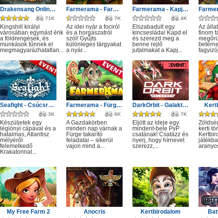
Drakensang Online - Kingshill férges csatornái
Farmerama - Farmkupa
Farmerama - Kapj el!
71K
7K
4K
Kingshill királyi
Az idei nyár a fociról
Elszabadult egy
Az álla
városában egymást érik
és a horgászatról
kincsesláda! Kapd el
finom f
a földrengések, és
szól! Gyűjts
és szerezd meg a
megőrü
munkások tűnnek el
különleges tárgyakat
benne rejlő
betérne
megmagyarázhatatlan...
a nyár...
jutalmakat a Kapj...
fagyizój
Seafight - Csúcsragadozók: Fogak és csápok
Farmerama - Fürge takarító
DarkOrbit - Galaktikus küzdelem
Kert
3K
6K
7K
Készüljetek egy
A Gazdakörben
Eljött az ideje egy
Zöldsé
légiónyi cápával és a
minden nap várnak a
mindent-bele PvP
kerti tö
hatalmas, Atlantisz
Fürge takarító
csatának! Csatázz és
Kertbi
mélyéről
feladatai – sikerül
nyerj, hogy hírnevet
játékba
felemelkedő
vajon mind a...
szerezz,...
aranyos
Krakatonnal...
My Free Farm 2
Anocris
Kertbirodalom
Bat