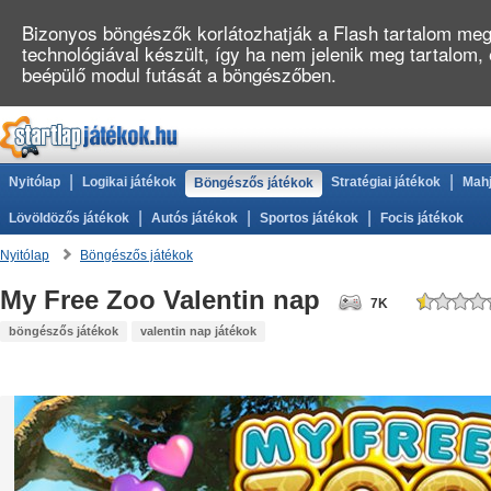
Bizonyos böngészők korlátozhatják a Flash tartalom megj
technológiával készült, így ha nem jelenik meg tartalom,
beépülő modul futását a böngészőben.
|
|
Nyitólap
Logikai játékok
Stratégiai játékok
Mahj
Böngészős játékok
|
|
|
Lövöldözős játékok
Autós játékok
Sportos játékok
Focis játékok
Nyitólap
Böngészős játékok
My Free Zoo Valentin nap
7K
böngészős játékok
valentin nap játékok