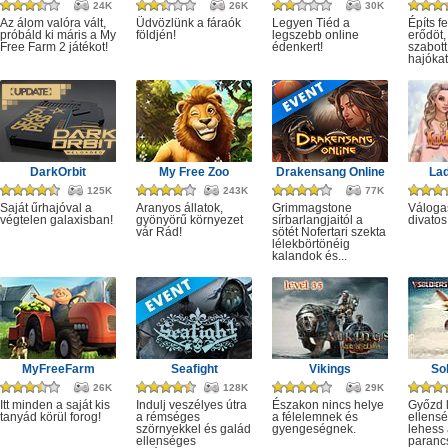
24K
26K
30K
Az álom valóra vált,
Üdvözlünk a fáraók
Legyen Tiéd a
Építs fe
próbáld ki máris a My
földjén!
legszebb online
erődöt,
Free Farm 2 játékot!
édenkert!
szabott
hajókat,
DarkOrbit
My Free Zoo
Drakensang Online
Lad
125K
243K
77K
Saját űrhajóval a
Aranyos állatok,
Grimmagstone
Váloga
végtelen galaxisban!
gyönyörű környezet
sírbarlangjaitól a
divatos
vár Rád!
sötét Nofertari szekta
lélekbörtönéig
kalandok és...
MyFreeFarm
Seafight
Vikings
Sol
26K
128K
29K
Itt minden a saját kis
Indulj veszélyes útra
Északon nincs helye
Győzd 
tanyád körül forog!
a rémséges
a félelemnek és
ellensé
szörnyekkel és galád
gyengeségnek.
lehess 
ellenséges
paranc