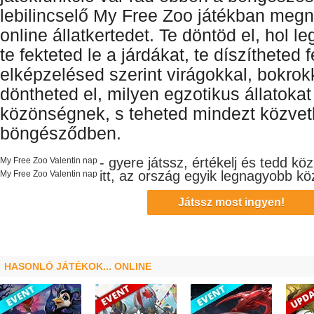
lebilincselő My Free Zoo játékban megny
online állatkertedet. Te döntöd el, hol 
te fekteted le a járdákat, te díszítheted f
elképzelésed szerint virágokkal, bokrokk
döntheted el, milyen egzotikus állatoka
közönségnek, s teheted mindezt közvet
böngésződben.
- gyere játssz, értékelj és tedd k
My Free Zoo Valentin nap
itt, az ország egyik legnagyobb
kö
My Free Zoo Valentin nap
Játssz most ingyen!
HASONLÓ JÁTÉKOK... ONLINE