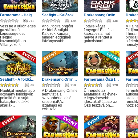
Farmerama - Helgrid utazása
Seafight - Kalózok Kupája: Óceán bajnokai
Drakensang Online - Protegit zűrzavar
718
12K
13K
Vess be a különleges
Ahoj, focirajongók!
Totális káosz
A Halh
gazdálkodó
Az idei Seafight
fenyeget! Éld túl a
földjé
képességeidet
Kalózok Kupája
káoszt és állítsd
Thera m
Helgrid
minden eddiginél
helyre a rendet a
birodal
kazamatájában.
látványosabb...
galaxisban!...
a feled
Villanyozd fel...
homályá
Seafight - A földkígyó éve
Drakensang Online - Első szezon
Farmerama Őszi fesztivál
6K
25K
12K
Nautikát megtámadó
A Drakensang Online
Ünnepeld az
Teremts
ocsmány földkígyók
bemutatja a
állataiddal az évnek
autósm
pokollá és a saját
szezonbérlet első
e legszínesebb
szelle
halászterületükké
szezonját! Az
időszakát! Játssz az
rémekke
akarják...
izgalmas és
Őszi fesztiválon,...
hozz eg
exkluzív...