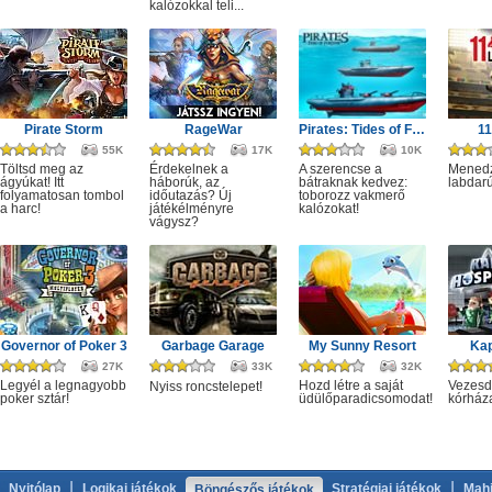
kalózokkal teli...
Pirate Storm
RageWar
Pirates: Tides of Fortune
1
55K
17K
10K
Töltsd meg az
Érdekelnek a
A szerencse a
Menedz
ágyúkat! Itt
háborúk, az
bátraknak kedvez:
labdarú
folyamatosan tombol
időutazás? Új
toborozz vakmerő
a harc!
játékélményre
kalózokat!
vágysz?
Governor of Poker 3
Garbage Garage
My Sunny Resort
Kap
27K
33K
32K
Legyél a legnagyobb
Hozd létre a saját
Vezesd 
Nyiss roncstelepet!
poker sztár!
üdülőparadicsomodat!
kórház
|
|
Nyitólap
Logikai játékok
Stratégiai játékok
Mahj
Böngészős játékok