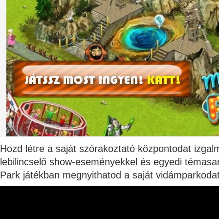
Hozd létre a saját szórakoztató központodat izgalm
lebilincselő show-eseményekkel és egyedi témasar
Park játékban megnyithatod a saját vidámparkodat