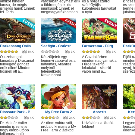
amikor hirtelen
városában egymást érik
és a horgászatról
kincses
furcsa, de mégis
a földrengések, és
szól! Gyűjts
és sze
ismerős hajók tűnnek
munkások tűnnek el
különleges tárgyakat
benne r
fel. Tarts...
megmagyarázhatatlan...
a nyár...
jutalma
Drakensang Online - Monster Hunt event
Seafight - Csúcsragadozók: Fogak és csápok
Farmerama - Fürge takarító
54K
3K
6K
Összehangolt
Készüljetek egy
A Gazdakörben
Eljött 
támadás a Dracaniát
légiónyi cápával és a
minden nap várnak a
minden
fenyegető gonosz
hatalmas, Atlantisz
Fürge takarító
csatán
erők ellen! Minden
mélyéről
feladatai – sikerül
nyerj, 
hősnek ott a...
felemelkedő
vajon mind a...
szerezz,
Krakatonnal...
Dinosaur Park - Primeval Zoo
My Free Farm 2
Anocris
Ker
4K
24K
26K
Dr. Molnár Valter
Az álom valóra vált,
Üdvözlünk a fáraók
Legyen
mindig is sejtette,
próbáld ki máris a My
földjén!
legsze
hogy előbb-utóbb
Free Farm 2 játékot!
édenker
feltámasztható