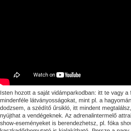
Isten hozott a saját vidámparkodban: itt te vagy 
mindenféle látványosságokat, mint pl. a hagyomán
dodzsem, a szédítő űrsikló, itt mindent megtaláls
nyújthat a vendégeknek. Az adrenalintermelő attra
show-eseményeket is berendezhetsz, pl. fóka sho
kaszkadőrbemutató is kialakítható. Persze a nagy