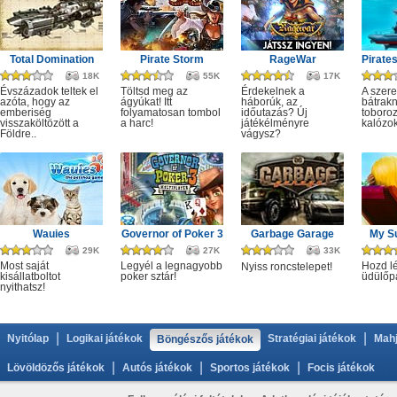
Total Domination
Pirate Storm
RageWar
18K
55K
17K
Évszázadok teltek el
Töltsd meg az
Érdekelnek a
A szer
azóta, hogy az
ágyúkat! Itt
háborúk, az
bátrak
emberiség
folyamatosan tombol
időutazás? Új
toboro
visszaköltözött a
a harc!
játékélményre
kalózok
Földre..
vágysz?
Wauies
Governor of Poker 3
Garbage Garage
My S
29K
27K
33K
Most saját
Legyél a legnagyobb
Hozd lé
Nyiss roncstelepet!
kisállatboltot
poker sztár!
üdülőp
nyithatsz!
|
|
Nyitólap
Logikai játékok
Stratégiai játékok
Mahj
Böngészős játékok
|
|
|
Lövöldözős játékok
Autós játékok
Sportos játékok
Focis játékok