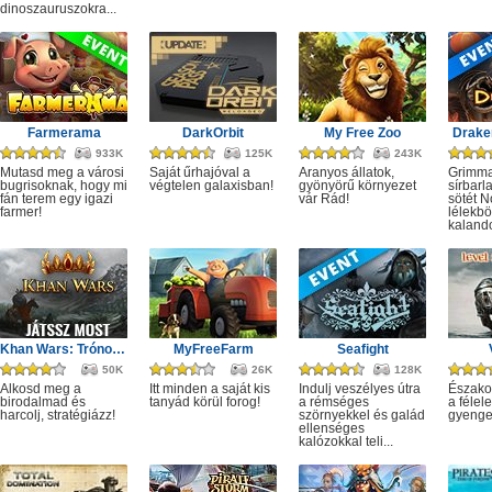
dinoszauruszokra...
Farmerama
DarkOrbit
My Free Zoo
Drake
933K
125K
243K
Mutasd meg a városi
Saját űrhajóval a
Aranyos állatok,
Grimma
bugrisoknak, hogy mi
végtelen galaxisban!
gyönyörű környezet
sírbarl
fán terem egy igazi
vár Rád!
sötét N
farmer!
lélekbö
kalando
Khan Wars: Trónok harca
MyFreeFarm
Seafight
50K
26K
128K
Alkosd meg a
Itt minden a saját kis
Indulj veszélyes útra
Észako
birodalmad és
tanyád körül forog!
a rémséges
a féle
harcolj, stratégiázz!
szörnyekkel és galád
gyenge
ellenséges
kalózokkal teli...