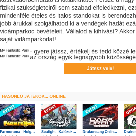
fizikai szükségleteiről sem szabad elfeledkezni, e
mindenféle ételes és italos standokat is berendezh
jobb árukkal szolgálhatod ki a vendégek hadát ezál
vidámparkod bevételeit. Vállalod a kihívást? Akko
saját vidámparkodat!
- gyere játssz, értékelj és tedd közzé l
My Fantastic Park
az ország egyik legnagyobb
közösségé
My Fantastic Park
Játssz vele!
HASONLÓ JÁTÉKOK... ONLINE
Farmerama - Helgrid utazása
Seafight - Kalózok Kupája: Óceán bajnokai
Drakensang Online - Protegit zűrzavar