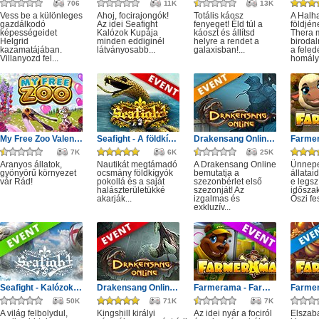
706
11K
13K
Vess be a különleges
Ahoj, focirajongók!
Totális káosz
A Halh
gazdálkodó
Az idei Seafight
fenyeget! Éld túl a
földjé
képességeidet
Kalózok Kupája
káoszt és állítsd
Thera m
Helgrid
minden eddiginél
helyre a rendet a
birodal
kazamatájában.
látványosabb...
galaxisban!...
a feled
Villanyozd fel...
homályá
My Free Zoo Valentin nap
Seafight - A földkígyó éve
Drakensang Online - Első szezon
7K
6K
25K
Aranyos állatok,
Nautikát megtámadó
A Drakensang Online
Ünnepe
gyönyörű környezet
ocsmány földkígyók
bemutatja a
állatai
vár Rád!
pokollá és a saját
szezonbérlet első
e legs
halászterületükké
szezonját! Az
időszak
akarják...
izgalmas és
Őszi fes
exkluzív...
Seafight - Kalózok Kupájának hagyatéka
Drakensang Online - Kingshill férges csatornái
Farmerama - Farmkupa
50K
71K
7K
A világ felbolydul,
Kingshill királyi
Az idei nyár a fociról
Elszab