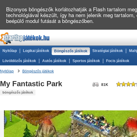
Bizonyos böngészők korlátozhatják a Flash tartalom megj
technológiával készült, így ha nem jelenik meg tartalom,
beépülő modul futását a böngészőben.
|
|
Nyitólap
Logikai játékok
Stratégiai játékok
Mahj
Böngészős játékok
|
|
|
Lövöldözős játékok
Autós játékok
Sportos játékok
Focis játékok
Nyitólap
Böngészős játékok
My Fantastic Park
81K
böngészős játékok