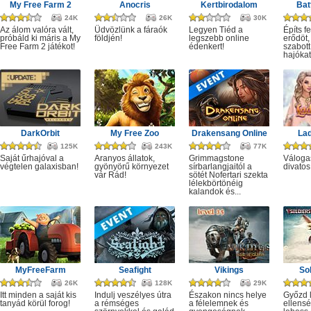
My Free Farm 2
Anocris
Kertbirodalom
Bat
24K
26K
30K
Az álom valóra vált,
Üdvözlünk a fáraók
Legyen Tiéd a
Építs fe
próbáld ki máris a My
földjén!
legszebb online
erődöt,
Free Farm 2 játékot!
édenkert!
szabott
hajókat,
DarkOrbit
My Free Zoo
Drakensang Online
Lad
125K
243K
77K
Saját űrhajóval a
Aranyos állatok,
Grimmagstone
Váloga
végtelen galaxisban!
gyönyörű környezet
sírbarlangjaitól a
divatos
vár Rád!
sötét Nofertari szekta
lélekbörtönéig
kalandok és...
MyFreeFarm
Seafight
Vikings
Sol
26K
128K
29K
Itt minden a saját kis
Indulj veszélyes útra
Északon nincs helye
Győzd 
tanyád körül forog!
a rémséges
a félelemnek és
ellensé