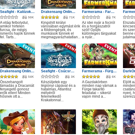
Seafight - Kalózok Kupájának hagyatéka
Drakensang Online - Kingshill férges csatornái
Farmerama - Farmkupa
50K
71K
7K
A világ felbolydul,
Kingshill királyi
Az idei nyár a fociról
Elszab
amikor hirtelen
városában egymást érik
és a horgászatról
kincses
furcsa, de mégis
a földrengések, és
szól! Gyűjts
és sze
ismerős hajók tűnnek
munkások tűnnek el
különleges tárgyakat
benne r
fel. Tarts...
megmagyarázhatatlan...
a nyár...
jutalma
Drakensang Online - Monster Hunt event
Seafight - Csúcsragadozók: Fogak és csápok
Farmerama - Fürge takarító
54K
3K
6K
Összehangolt
Készüljetek egy
A Gazdakörben
Eljött 
támadás a Dracaniát
légiónyi cápával és a
minden nap várnak a
minden
fenyegető gonosz
hatalmas, Atlantisz
Fürge takarító
csatán
erők ellen! Minden
mélyéről
feladatai – sikerül
nyerj, 
hősnek ott a...
felemelkedő
vajon mind a...
szerezz,
Krakatonnal...