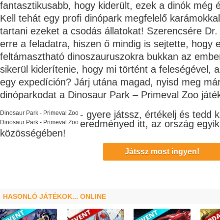
fantasztikusabb, hogy kiderült, ezek a dinók még é
Kell tehát egy profi dinópark megfelelő karámokkal
tartani ezeket a csodás állatokat! Szerencsére Dr. 
erre a feladatra, hiszen ő mindig is sejtette, hogy
feltámasztható dinoszauruszokra bukkan az emberi
sikerül kiderítenie, hogy mi történt a feleségével,
egy expedíción? Járj utána magad, nyisd meg máris
dinóparkodat a Dinosaur Park – Primeval Zoo játé
- gyere játssz, értékelj és tedd 
Dinosaur Park - Primeval Zoo
eredményed itt, az ország egyi
Dinosaur Park - Primeval Zoo
közösségében!
Játssz most ingyen!
HASONLÓ JÁTÉKOK... ONLINE