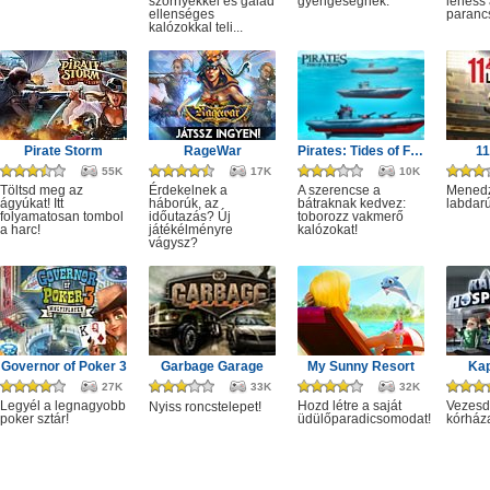
szörnyekkel és galád
gyengeségnek.
lehess 
ellenséges
paranc
kalózokkal teli...
Pirate Storm
RageWar
Pirates: Tides of Fortune
1
55K
17K
10K
Töltsd meg az
Érdekelnek a
A szerencse a
Menedz
ágyúkat! Itt
háborúk, az
bátraknak kedvez:
labdarú
folyamatosan tombol
időutazás? Új
toborozz vakmerő
a harc!
játékélményre
kalózokat!
vágysz?
Governor of Poker 3
Garbage Garage
My Sunny Resort
Kap
27K
33K
32K
Legyél a legnagyobb
Hozd létre a saját
Vezesd 
Nyiss roncstelepet!
poker sztár!
üdülőparadicsomodat!
kórház