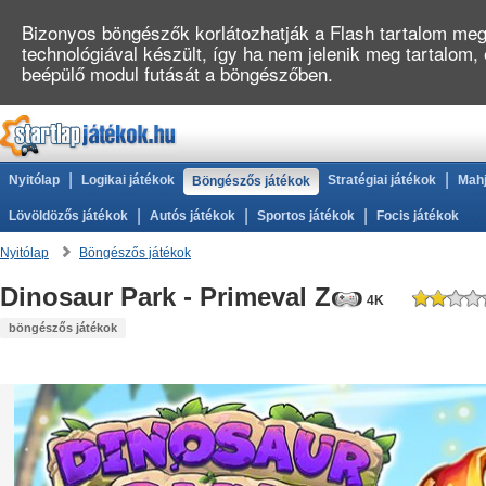
Bizonyos böngészők korlátozhatják a Flash tartalom megj
technológiával készült, így ha nem jelenik meg tartalom,
beépülő modul futását a böngészőben.
|
|
Nyitólap
Logikai játékok
Stratégiai játékok
Mahj
Böngészős játékok
|
|
|
Lövöldözős játékok
Autós játékok
Sportos játékok
Focis játékok
Nyitólap
Böngészős játékok
Dinosaur Park - Primeval Zoo
4K
böngészős játékok