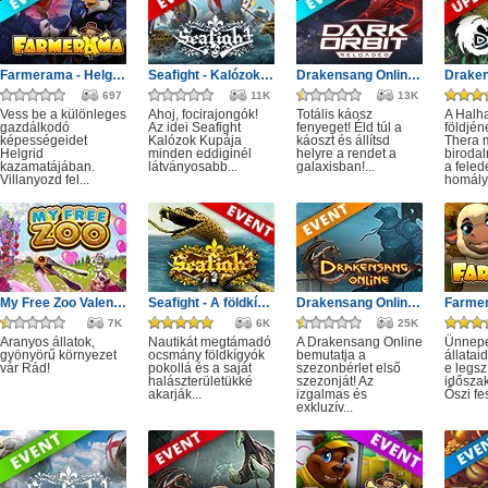
Farmerama - Helgrid utazása
Seafight - Kalózok Kupája: Óceán bajnokai
Drakensang Online - Protegit zűrzavar
697
11K
13K
Vess be a különleges
Ahoj, focirajongók!
Totális káosz
A Halh
gazdálkodó
Az idei Seafight
fenyeget! Éld túl a
földjé
képességeidet
Kalózok Kupája
káoszt és állítsd
Thera m
Helgrid
minden eddiginél
helyre a rendet a
birodal
kazamatájában.
látványosabb...
galaxisban!...
a feled
Villanyozd fel...
homályá
My Free Zoo Valentin nap
Seafight - A földkígyó éve
Drakensang Online - Első szezon
7K
6K
25K
Aranyos állatok,
Nautikát megtámadó
A Drakensang Online
Ünnepe
gyönyörű környezet
ocsmány földkígyók
bemutatja a
állatai
vár Rád!
pokollá és a saját
szezonbérlet első
e legs
halászterületükké
szezonját! Az
időszak
akarják...
izgalmas és
Őszi fes
exkluzív...