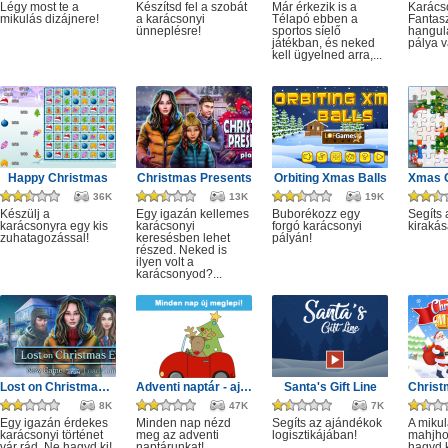
Légy most te a
Készítsd fel a szobát
Már érkezik is a
Karács
mikulás dizájnere!
a karácsonyi
Télapó ebben a
Fantasz
ünneplésre!
sportos síelő
hangul
játékban, és neked
pálya v
kell ügyelned arra,...
Happy Christmas
Christmas Presents
Orbiting Xmas Balls
36K
13K
19K
Készülj a
Egy igazán kellemes
Buborékozz egy
Segíts 
karácsonyra egy kis
karácsonyi
forgó karácsonyi
kirakás
zuhatagozással!
keresésben lehet
pályán!
részed. Neked is
ilyen volt a
karácsonyod?...
Lost on Christmas Eve
Adventi naptár - ajánlat minden napra!
Santa's Gift Line
8K
47K
7K
Egy igazán érdekes
Minden nap nézd
Segíts az ajándékok
A miku
karácsonyi történet
meg az adventi
logisztikájában!
mahjho
vár rád. Ne hagyd ki!
naptárunkat!
hagyd k