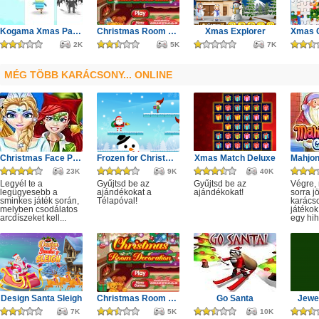
Kogama Xmas Parkour
Christmas Room Decoration
Xmas Explorer
2K
5K
7K
MÉG TÖBB KARÁCSONY... ONLINE
Christmas Face Painting
Frozen for Christmas
Xmas Match Deluxe
23K
9K
40K
Legyél te a
Gyűjtsd be az
Gyűjtsd be az
Végre,
legügyesebb a
ajándékokat a
ajándékokat!
sorra j
sminkes játék során,
Télapóval!
karácso
melyben csodálatos
játékok,
arcdíszeket kell...
egy hih
Design Santa Sleigh
Christmas Room Decoration
Go Santa
Jewe
7K
5K
10K