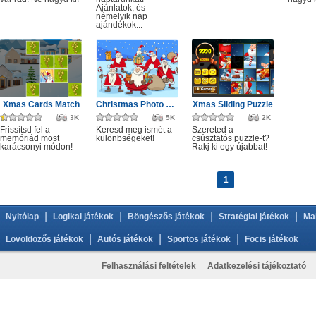
Ajánlatok, és
némelyik nap
ajándékok...
Xmas Cards Match
Christmas Photo Differences 2
Xmas Sliding Puzzle
3K
5K
2K
Frissítsd fel a
Keresd meg ismét a
Szereted a
memóriád most
különbségeket!
csúsztatós puzzle-t?
karácsonyi módon!
Rakj ki egy újabbat!
1
|
|
|
|
Nyitólap
Logikai játékok
Böngészős játékok
Stratégiai játékok
Ma
|
|
|
Lövöldözős játékok
Autós játékok
Sportos játékok
Focis játékok
Felhasználási feltételek
Adatkezelési tájékoztató