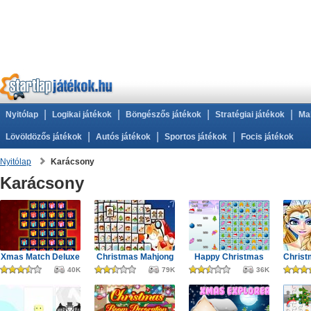
|
|
|
|
Nyitólap
Logikai játékok
Böngészős játékok
Stratégiai játékok
Ma
|
|
|
Lövöldözős játékok
Autós játékok
Sportos játékok
Focis játékok
Nyitólap
Karácsony
Karácsony
Xmas Match Deluxe
Christmas Mahjong
Happy Christmas
40K
79K
36K