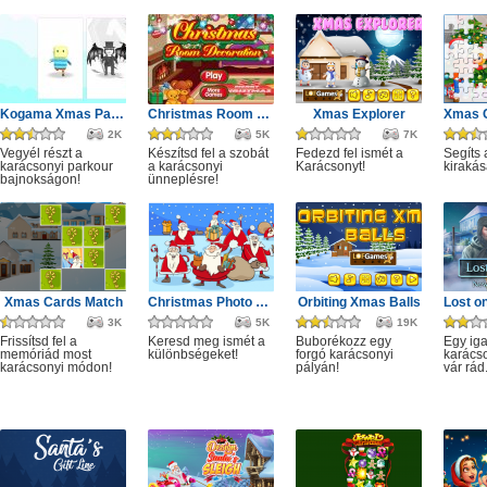
Kogama Xmas Parkour
Christmas Room Decoration
Xmas Explorer
2K
5K
7K
Vegyél részt a
Készítsd fel a szobát
Fedezd fel ismét a
Segíts 
karácsonyi parkour
a karácsonyi
Karácsonyt!
kirakás
bajnokságon!
ünneplésre!
Xmas Cards Match
Christmas Photo Differences 2
Orbiting Xmas Balls
3K
5K
19K
Frissítsd fel a
Keresd meg ismét a
Buborékozz egy
Egy ig
memóriád most
különbségeket!
forgó karácsonyi
karácso
karácsonyi módon!
pályán!
vár rád