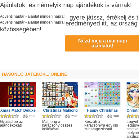
Ajánlatok, és némelyik nap ajándékok is várnak!
- gyere játssz, értékelj és
Adventi naptár - ajánlat minden napra!
eredményed itt, az ország
Adventi naptár - ajánlat minden napra!
közösségében!
Nézd meg a mai napi
ajánlatot!
HASONLÓ JÁTÉKOK... ONLINE
Xmas Match Deluxe
Christmas Mahjong
Happy Christmas
40K
79K
36K
Gyűjtsd be az
Mahjong a
Készülj a
Legyél 
ajándékokat!
karácsony összes
karácsonyra egy kis
legügy
kellékével.
zuhatagozással!
sminkes
melybe
arcdísze