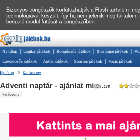
Bizonyos böngészők korlátozhatják a Flash tartalom megj
technológiával készült, így ha nem jelenik meg tartalom,
beépülő modul futását a böngészőben.
|
|
|
|
Nyitólap
Logikai játékok
Böngészős játékok
Stratégiai játékok
Ma
|
|
|
Lövöldözős játékok
Autós játékok
Sportos játékok
Focis játékok
Nyitólap
Karácsony
Adventi naptár - ajánlat minden napra!
47K
karácsony