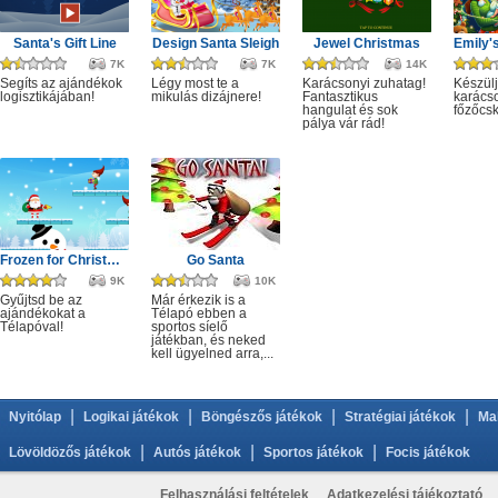
Santa's Gift Line
Design Santa Sleigh
Jewel Christmas
7K
7K
14K
Segíts az ajándékok
Légy most te a
Karácsonyi zuhatag!
Készülj
logisztikájában!
mikulás dizájnere!
Fantasztikus
karácso
hangulat és sok
főzőcsk
pálya vár rád!
Frozen for Christmas
Go Santa
9K
10K
Gyűjtsd be az
Már érkezik is a
ajándékokat a
Télapó ebben a
Télapóval!
sportos síelő
játékban, és neked
kell ügyelned arra,...
|
|
|
|
Nyitólap
Logikai játékok
Böngészős játékok
Stratégiai játékok
Ma
|
|
|
Lövöldözős játékok
Autós játékok
Sportos játékok
Focis játékok
Felhasználási feltételek
Adatkezelési tájékoztató