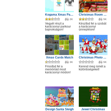
Kogama Xmas Parkour
Christmas Room Decoration
2K
5K
Vegyél részt a
Készítsd fel a szobát
karácsonyi parkour
a karácsonyi
bajnokságon!
ünneplésre!
Xmas Cards Match
Christmas Photo Differences 2
3K
5K
Frissítsd fel a
Keresd meg ismét a
memóriád most
különbségeket!
karácsonyi módon!
Design Santa Sleigh
Jewel Christmas