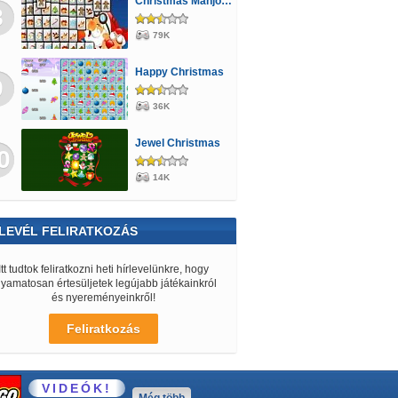
Christmas Mahjong
8
79K
Happy Christmas
9
36K
Jewel Christmas
0
14K
LEVÉL FELIRATKOZÁS
Itt tudtok feliratkozni heti hírlevelünkre, hogy
lyamatosan értesüljetek legújabb játékainkról
és nyereményeinkről!
Feliratkozás
VIDEÓK!