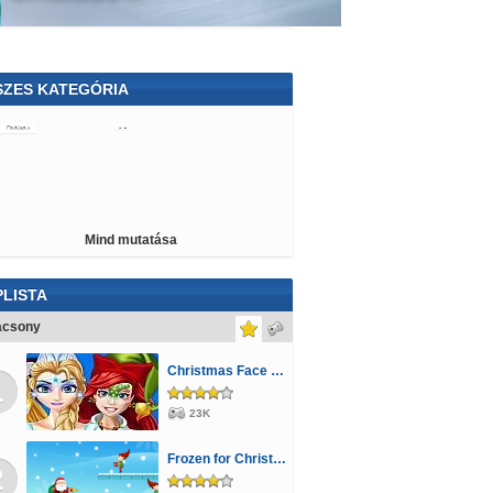
SZES KATEGÓRIA
odrászos
Rendőrös
Hercegnős
rekeknek
Játszma
Cápás
LEGO®
kos
Delfines
Sminkes
Dorás
Farmos
Mind mutatása
yos
Mario
Háborús
Sütős
Katonás
letta
Kijutós
Kvíz
Transformers
LISTA
piai
Repülős
Csókolózós
Monster High
ácsony
is
Angry Birds
Robotos
Rajzolós
Christmas Face Painting
1
toon Network
Stratégiai
Pou
Ügyességi
23K
ngészős
Állatos
Focis
Golyós
Frozen for Christmas
2
ar Wars
Tom és Jerry
Főzős
Lovas