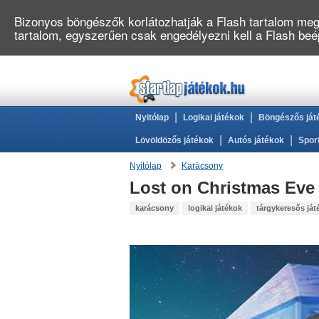
Bizonyos böngészők korlátozhatják a Flash tartalom megj
tartalom, egyszerűen csak engedélyezni kell a Flash be
|
|
Nyitólap
Logikai játékok
Böngészős ját
|
|
Lövöldözős játékok
Autós játékok
Spor
Nyitólap
Karácsony
Lost on Christmas Eve
karácsony
logikai játékok
tárgykeresős ját