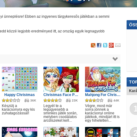
onyi ünneplésre! Ebben az ingyenes tárgykeresős játékban a semmi
ÖS
és tedd közzé legjobb eredményed itt, az ország egyik legnagyobb
F
Gye
Tan
Lán
Vio
TOP
Olim
Kar
Happy Christmas
Christmas Face Painting
Mahjong For Christmas
Pón
36K
23K
44K
Készülj a
Legyél te a
Végre, most már
karácsonyra egy kis
legügyesebb a
sorra jönnek a
Car
zuhatagozással!
sminkes játék során,
karácsonyi online
melyben csodálatos
játékok, mindjárt itt is
arcdíszeket kell...
egy hihetetlen...
Bö
St