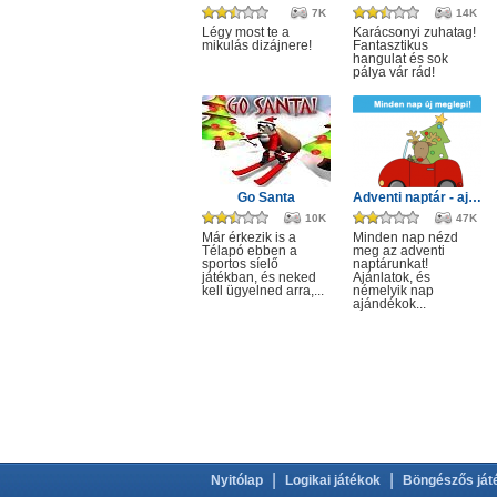
7K
14K
Légy most te a
Karácsonyi zuhatag!
mikulás dizájnere!
Fantasztikus
hangulat és sok
pálya vár rád!
Go Santa
Adventi naptár - ajánlat minden napra!
10K
47K
Már érkezik is a
Minden nap nézd
Télapó ebben a
meg az adventi
sportos síelő
naptárunkat!
játékban, és neked
Ajánlatok, és
kell ügyelned arra,...
némelyik nap
ajándékok...
|
|
Nyitólap
Logikai játékok
Böngészős ját