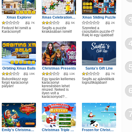
Xmas Explorer
Xmas Celebration Jigsaw
Xmas Sliding Puzzle
7K
5K
2K
Fedezd fel ismét a
Segíts a puzzle
Szereted a
Karácsonyt!
kirakásában ismét!
csúsztatós puzzle-t?
Rakj ki egy újabbat!
Orbiting Xmas Balls
Christmas Presents
Santa's Gift Line
19K
13K
7K
Buborékozz egy
Egy igazán kellemes
Segíts az ajándékok
forgó karácsonyi
karácsonyi
logisztikájában!
pályán!
keresésben lehet
részed. Neked is
ilyen volt a
karácsonyod?...
Emily's Christmas Carol
Christmas Triple Mahjong
Frozen for Christmas