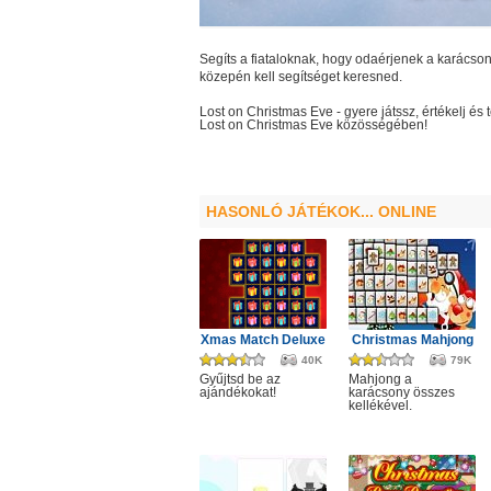
Segíts a fiataloknak, hogy odaérjenek a karács
közepén kell segítséget keresned.
Lost on Christmas Eve
- gyere játssz, értékelj 
Lost on Christmas Eve
közösségében!
HASONLÓ JÁTÉKOK... ONLINE
Xmas Match Deluxe
Christmas Mahjong
40K
79K
Gyűjtsd be az
Mahjong a
ajándékokat!
karácsony összes
kellékével.