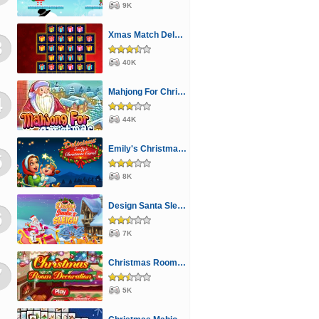
9K
Pingvines
Tárgykeresős
Verekedős
Xmas Match Deluxe
3
40K
Mahjong For Christmas
4
44K
Emily's Christmas Carol
5
8K
Design Santa Sleigh
6
7K
Christmas Room Decoration
7
5K