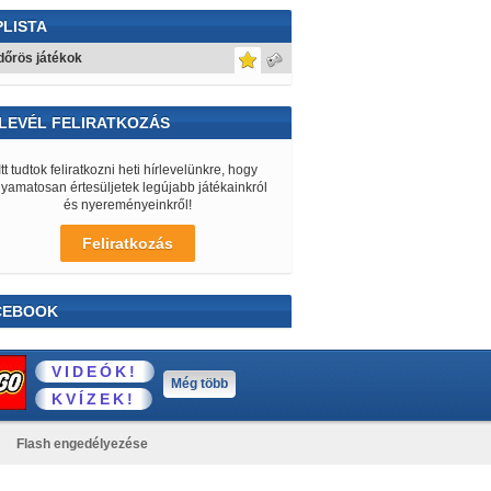
tégiai
Böngészős
Mahjong
Rejtett tárgy
LISTA
Állatkertes
Állatos
Angry Birds
Barbie
őrös játékok
n 10
Berendezős
Buszos
Cápás
LEVÉL FELIRATKOZÁS
gás
Csókolózós
Delfines
Dorás
Építős
mos
Fiús
Fodrászos
Főzős
Golyós
Itt tudtok feliratkozni heti hírlevelünkre, hogy
lyamatosan értesüljetek legújabb játékainkról
borús
Hajós
és nyereményeinkről!
Hercegnős
Jégvarázs
Feliratkozás
ionos
Katonás
Kijutós
Kiszolgálós
sis
Legjobb
Lovas
Majmos
Mario
CEBOOK
zkálós
Monster High
Motoros
Öltöztetős
osos
Parkolós
Pingvines
Pókemberes
VIDEÓK!
Még több
er
Pónis
Pou
Puzzle
Rajzolós
KVÍZEK!
ndőrös
Repülős
Robotos
Sakk
Flash engedélyezése
ooby Doo
Sminkes
Spongyabob