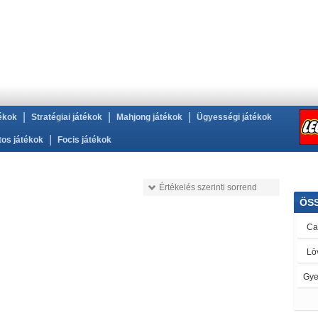
|
|
|
ékok
Stratégiai játékok
Mahjong játékok
Ügyességi játékok
|
tos játékok
Focis játékok
Értékelés szerinti sorrend
ÖS
Ca
Lö
Gye
Let