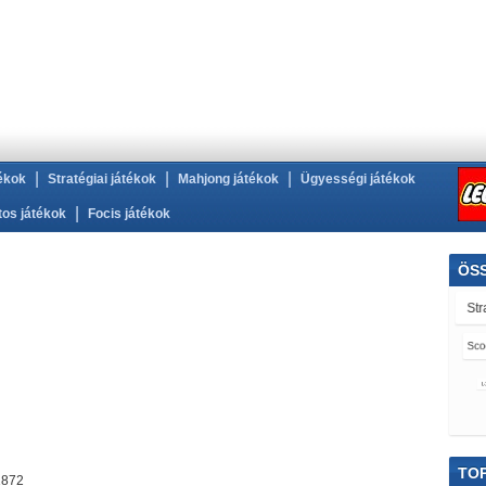
|
|
|
ékok
Stratégiai játékok
Mahjong játékok
Ügyességi játékok
|
tos játékok
Focis játékok
ÖS
Str
Sco
Lá
Spo
Bu
TOP
1872