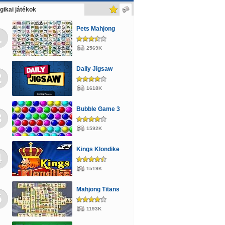
rcegnős
Hajós
Kvíz
Pou
Kiszolgálós
gikai játékok
Pets Mahjong
1
2569K
Daily Jigsaw
2
1618K
Bubble Game 3
3
1592K
Kings Klondike
4
1519K
Mahjong Titans
5
1193K