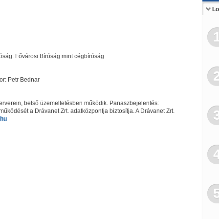
He
Lo
ság: Fővárosi Bíróság mint cégbíróság
or: Petr Bednar
szerverein, belső üzemeltetésben működik. Panaszbejelentés:
űködését a Drávanet Zrt. adatközpontja biztosítja. A Drávanet Zrt.
.hu