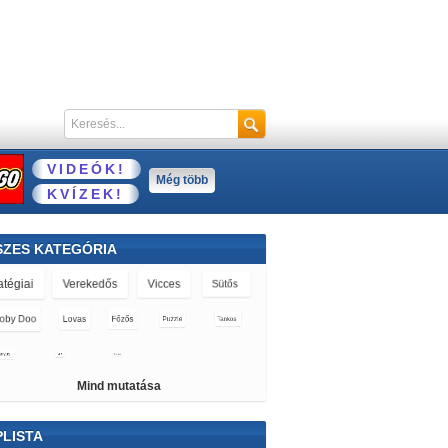
VIDEÓK!
Még több
KVÍZEK!
SZES KATEGÓRIA
atégiai
Verekedős
Vicces
Sütős
oby Doo
Lovas
Főzős
Puzzle
Tankos
nyos
3D
Farmos
Tárgykeresős
Mind mutatása
ngyabob
Rendőrös
Autós
Monster High
szos
Ben 10
Barbie
Repülős
LISTA