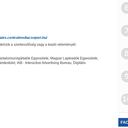
sales.centralmediacsoport.hu/
m tükrözik a szerkesztőség vagy a kiadó véleményét.
Tartalomszolgáltatók Egyesülete, Magyar Lapkiadók Egyesülete,
tület, IAB - Interactive Advertising Bureau, Digitális
1
FA