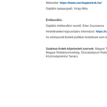
Weboldal:
https://www.startlapjatekok.hu/
Digitális lapigazgató: Virág Attila
Értékesítés:
Digitális értékesítési vezető: Éder Zsuzsanna
Hirdetésekkel kapcsolatos információ:
https://
Az elhelyezett fizetett politikai hirdetések ne
Szakmai érdek-képviseleti szervek
: Magyar 
Magyar Reklámszövetség, Önszabályozó Reklámtes
Közönségmérési Tanács