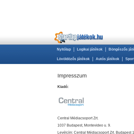
|
|
Nyitólap
Logikai játékok
Böngészős ját
|
|
Lövöldözős játékok
Autós játékok
Spor
Impresszum
Kiadó:
Central Médiacsoport Zrt.
1037 Budapest, Montevideo u. 9.
Levélcím: Central Médiacsoport Zrt. Budapest 