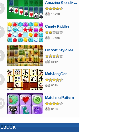
Amazing Klondike Solitaire
6
1079K
Candy Riddles
7
1055K
Classic Style Mahjong
8
898K
MahJongCon
9
692K
Matching Pattern
0
648K
CEBOOK