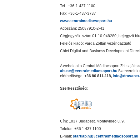
Tel.: +36-1-437-1100
Fax: +36-1-437-3737
www.centralmediacsoport.hu
Adószám: 25087910-2-41
Cégjegyzék. szám:01-10-048280, bejegyző bíró
Felelős kiadó: Varga Zoltán vezérigazgató
Chief Digital and Business Development Direct
A weboldal a Central Médiacsoport Zrt. saját 
abuse@centralmediacsoport.hu
Szervereink m
elérhetősége:
+36 80 811-118,
info@dravanet
Szerkesztőség:
Cím: 1037 Budapest, Montevideo u. 9.
Telefon: +36 1 437 1100
E-mail:
startlap.hu@centralmediacsoport.hu