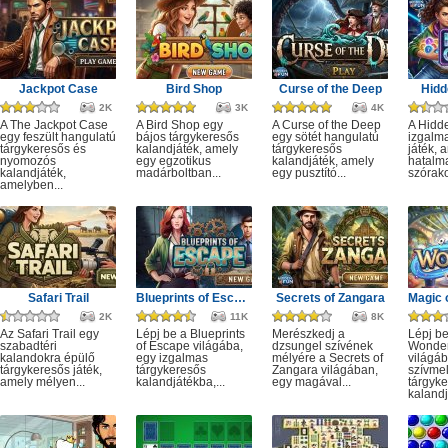
Jackpot Case
Bird Shop
Curse of the Deep
Hidd
2K
3K
4K
A The Jackpot Case
A Bird Shop egy
A Curse of the Deep
A Hidd
egy feszült hangulatú
bájos tárgykeresős
egy sötét hangulatú
izgalm
tárgykeresős és
kalandjáték, amely
tárgykeresős
játék, 
nyomozós
egy egzotikus
kalandjáték, amely
hatalm
kalandjáték,
madárboltban...
egy pusztító...
szórako
amelyben...
Safari Trail
Blueprints of Escape
Secrets of Zangara
2K
11K
8K
Az Safari Trail egy
Lépj be a Blueprints
Merészkedj a
Lépj be
szabadtéri
of Escape világába,
dzsungel szívének
Wonde
kalandokra épülő
egy izgalmas
mélyére a Secrets of
világáb
tárgykeresős játék,
tárgykeresős
Zangara világában,
szívme
amely mélyen...
kalandjátékba,...
egy magával...
tárgyk
kalandj