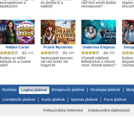
keresgéléssel a
és derítsd ki a
rád! Kell ennél többet
régóta e
találkozón!
rejtélyt!
mondanunk?
kincseit
Hidden Cards
Prairie Mysteries
Undersea Enigmas
Smugg
21K
18K
20K
Kutass az eltűnt
Vadnyugati keresés
Vízalatti rejtélyek
Kutass 
kártyák és a csalók
vár rád ismét. Ne
felfedezése a célunk
tárgyak
után!
hagyd ki!
most. Velünk tartasz?
csempé
|
|
Nyitólap
Böngészős játékok
Stratégiai játékok
Mahj
Logikai játékok
|
|
|
Lövöldözős játékok
Autós játékok
Sportos játékok
Focis játékok
Felhasználási feltételek
Adatkezelési tájékoztató