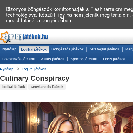
Bizonyos böngészők korlátozhatják a Flash tartalom megj
technológiával készült, így ha nem jelenik meg tartalom
modul futását a böngészőben.
|
|
Nyitólap
Böngészős játékok
Stratégiai játékok
Mahj
Logikai játékok
|
|
|
Lövöldözős játékok
Autós játékok
Sportos játékok
Focis játékok
Nyitólap
Logikai játékok
Culinary Conspiracy
logikai játékok
tárgykeresős játékok