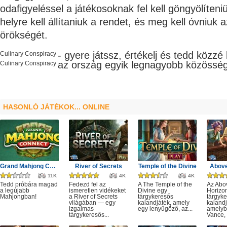
odafigyeléssel a játékosoknak fel kell göngyölíten
helyre kell állítaniuk a rendet, és meg kell óvniuk 
örökségét.
- gyere játssz, értékelj és tedd közzé
Culinary Conspiracy
az ország egyik legnagyobb
közössé
Culinary Conspiracy
HASONLÓ JÁTÉKOK... ONLINE
Grand Mahjong Connect
River of Secrets
Temple of the Divine
Above
11K
4K
4K
Tedd próbára magad
Fedezd fel az
A The Temple of the
Az Abo
a legújabb
ismeretlen vidékeket
Divine egy
Horizo
Mahjongban!
a River of Secrets
tárgykeresős
tárgyk
világában — egy
kalandjáték, amely
kalandj
izgalmas
egy lenyűgöző, az...
amelyb
tárgykeresős...
Vance, 