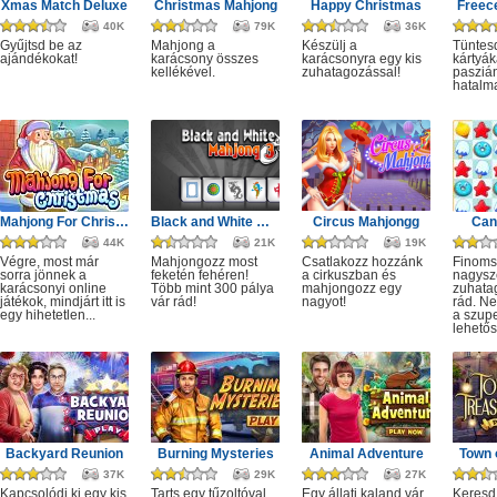
Xmas Match Deluxe
Christmas Mahjong
Happy Christmas
Freece
40K
79K
36K
Gyűjtsd be az
Mahjong a
Készülj a
Tüntesd
ajándékokat!
karácsony összes
karácsonyra egy kis
kártyák
kellékével.
zuhatagozással!
pasziá
hatalm
Mahjong For Christmas
Black and White Mahjong 3
Circus Mahjongg
Can
44K
21K
19K
Végre, most már
Mahjongozz most
Csatlakozz hozzánk
Finoms
sorra jönnek a
feketén fehéren!
a cirkuszban és
nagysz
karácsonyi online
Több mint 300 pálya
mahjongozz egy
zuhatag
játékok, mindjárt itt is
vár rád!
nagyot!
rád. Ne
egy hihetetlen...
a szup
lehetős
Backyard Reunion
Burning Mysteries
Animal Adventure
Town 
37K
29K
27K
Kapcsolódj ki egy kis
Tarts egy tűzoltóval
Egy állati kaland vár
Keresd