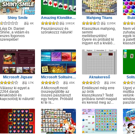
Shiny Smile
Amazing Klondike Solitaire
Mahjong Titans
Bub
4K
1081K
1195K
Lépj Dr. Daniel
Pasziánszozz és
Klasszikus mahjong,
Nem vél
Shine, a vidám és
szórakozzz nálunk!
semmi
zuhatag
eszes fogorvos
mellébeszélés!
egyik 
szerepébe!
Gyere és próbáld ki
a palet
ingyen ezt a kiváló...
klasszik
Microsoft Jigsaw
Microsoft Solitaire Collection
Aknakereső
Solit
17K
45K
29K
Válassz ki egyet a
A Microsoft most
Emlékszel még erre
Ugorj v
2264 darab
összegyűjtötte az
az örök
múltba 
kirakósból és
összes pasziánszt
klasszikusra? Tedd
velünk 
kapcsolódj ki nálunk!
egy helyre. Próbáld
próbára ismét magad
windo
ki te is...
és keresd meg az...
paszián