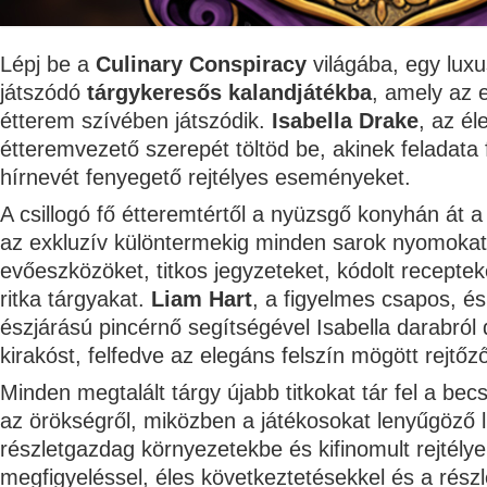
Lépj be a
Culinary Conspiracy
világába, egy lux
játszódó
tárgykeresős kalandjátékba
, amely az 
étterem szívében játszódik.
Isabella Drake
, az él
étteremvezető szerepét töltöd be, akinek feladata 
hírnevét fenyegető rejtélyes eseményeket.
A csillogó fő étteremtértől a nyüzsgő konyhán át a 
az exkluzív különtermekig minden sarok nyomokat r
evőeszközöket, titkos jegyzeteket, kódolt receptek
ritka tárgyakat.
Liam Hart
, a figyelmes csapos, é
észjárású pincérnő segítségével Isabella darabról
kirakóst, felfedve az elegáns felszín mögött rejtő
Minden megtalált tárgy újabb titkokat tár fel a bec
az örökségről, miközben a játékosokat lenyűgöző l
részletgazdag környezetekbe és kifinomult rejtély
megfigyeléssel, éles következtetésekkel és a részl