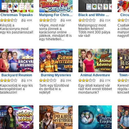
Christmas Tripeaks
Mahjong For Christmas
Black and White Mahjong 3
Circ
40K
44K
21K
Készülj a
Végre, most már
Mahjongozz most
Csatla
Karácsonyra most
sorra jönnek a
feketén fehéren!
a cirku
egy kis pasziánsszal!
karácsonyi online
Több mint 300 pálya
mahjon
játékok, mindjárt itt is
vár rád!
nagyot!
egy hihetetlen...
Backyard Reunion
Burning Mysteries
Animal Adventure
Town 
37K
29K
27K
Kapcsolódj ki egy kis
Tarts egy tűzoltóval
Egy állati kaland vár
Keresd
keresgéléssel a
és derítsd ki a
rád! Kell ennél többet
régóta e
találkozón!
rejtélyt!
mondanunk?
kincseit