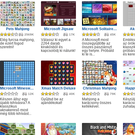
Pets Mahjong
Microsoft Jigsaw
Microsoft Solitaire Collection
Ak
2569K
17K
45K
Elég furcsa mahjong,
Válassz ki egyet a
A Microsoft most
Emléks
de ezért fogod
2264 darab
összegyűjtötte az
az örök
szeretni!
kirakósból és
összes pasziánszt
klassz
kapcsolódj ki nálunk!
egy helyre. Próbáld
próbár
ki te is...
és kere
Microsoft Minesweeper
Xmas Match Deluxe
Christmas Mahjong
Happ
12K
40K
79K
Készen állsz egy
Gyűjtsd be az
Mahjong a
Készülj
újabb kihívásra? A
ajándékokat!
karácsony összes
karácso
klasszikus
kellékével.
zuhata
aknakereső most
még több kihívást...