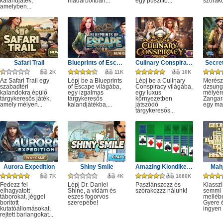
kalandjáték,
madárboltban...
egy pusztító...
szórako
amelyben...
Safari Trail
Blueprints of Escape
Culinary Conspiracy
Secret
2K
11K
10K
Az Safari Trail egy
Lépj be a Blueprints
Lépj be a Culinary
Merész
szabadtéri
of Escape világába,
Conspiracy világába,
dzsung
kalandokra épülő
egy izgalmas
egy luxus
mélyére
tárgykeresős játék,
tárgykeresős
környezetben
Zangar
amely mélyen...
kalandjátékba,...
játszódó
egy mag
tárgykeresős...
Aurora Expedition
Shiny Smile
Amazing Klondike Solitaire
Mahj
7K
4K
1080K
Fedezz fel
Lépj Dr. Daniel
Pasziánszozz és
Klassz
elhagyatott
Shine, a vidám és
szórakozzz nálunk!
semmi
táborokat, jéggel
eszes fogorvos
melléb
borított
szerepébe!
Gyere é
kutatóállomásokat,
ingyen e
rejtett barlangokat...