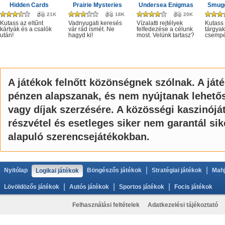
Hidden Cards
Prairie Mysteries
Undersea Enigmas
Smugg
21K
18K
20K
Kutass az eltűnt
Vadnyugati keresés
Vízalatti rejtélyek
Kutass 
kártyák és a csalók
vár rád ismét. Ne
felfedezése a célunk
tárgyak
után!
hagyd ki!
most. Velünk tartasz?
csempé
A játékok felnőtt közönségnek szólnak. A ját
pénzen alapszanak, és nem nyújtanak lehető
vagy díjak szerzésére. A közösségi kaszinój
részvétel és esetleges siker nem garantál si
alapuló szerencsejátékokban.
|
|
Nyitólap
Böngészős játékok
Stratégiai játékok
Mahj
Logikai játékok
|
|
|
Lövöldözős játékok
Autós játékok
Sportos játékok
Focis játékok
Felhasználási feltételek
Adatkezelési tájékoztató