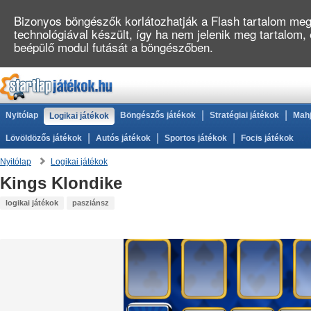
Bizonyos böngészők korlátozhatják a Flash tartalom megj
technológiával készült, így ha nem jelenik meg tartalom,
beépülő modul futását a böngészőben.
|
|
Nyitólap
Böngészős játékok
Stratégiai játékok
Mahj
Logikai játékok
|
|
|
Lövöldözős játékok
Autós játékok
Sportos játékok
Focis játékok
Nyitólap
Logikai játékok
Kings Klondike
logikai játékok
pasziánsz