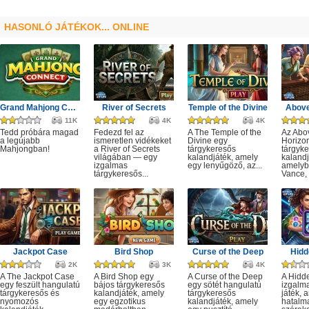
HASONLÓ JÁTÉKOK... ONLINE
Grand Mahjong Connect
River of Secrets
Temple of the Divine
Above
11K
4K
4K
Tedd próbára magad
Fedezd fel az
A The Temple of the
Az Abo
a legújabb
ismeretlen vidékeket
Divine egy
Horizo
Mahjongban!
a River of Secrets
tárgykeresős
tárgyk
világában — egy
kalandjáték, amely
kalandj
izgalmas
egy lenyűgöző, az...
amelyb
tárgykeresős...
Vance, 
Jackpot Case
Bird Shop
Curse of the Deep
Hidd
2K
3K
4K
A The Jackpot Case
A Bird Shop egy
A Curse of the Deep
A Hidd
egy feszült hangulatú
bájos tárgykeresős
egy sötét hangulatú
izgalm
tárgykeresős és
kalandjáték, amely
tárgykeresős
játék, 
nyomozós
egy egzotikus
kalandjáték, amely
hatalm