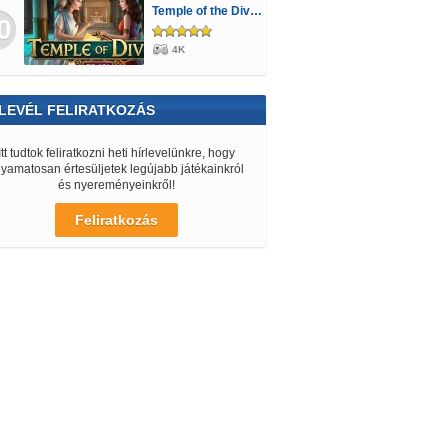
Temple of the Divine
0
4K
LEVÉL FELIRATKOZÁS
Itt tudtok feliratkozni heti hírlevelünkre, hogy
lyamatosan értesüljetek legújabb játékainkról
és nyereményeinkről!
Feliratkozás