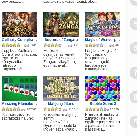
egy pusztító...
szórakoztatóközpontban...
Cole,...
Ve
Ép
Ka
Trak
Culinary Conspiracy
Secrets of Zangara
Magic of Wonderpark
Po
10K
8K
6K
Lépj be a Culinary
Merészkedj a
Lépj be a Magic of
Conspiracy világába,
dzsungel szívének
Wonderpark
Park
egy luxus
mélyére a Secrets of
világába, egy
környezetben
Zangara világában,
szívmelengető
játszódó
egy magával...
tárgykeresős
tárgykeresős...
kalandjátékba,...
Amazing Klondike Solitaire
Mahjong Titans
Bubble Game 3
1079K
1193K
1592K
Pasziánszozz és
Klasszikus mahjong,
Nem véletlenül ez a
szórakozzz nálunk!
semmi
zuhatag játék az
mellébeszélés!
egyik legnépszerűbb
Gyere és próbáld ki
a palettán, hiszen
ingyen ezt a kiváló...
klasszikus...