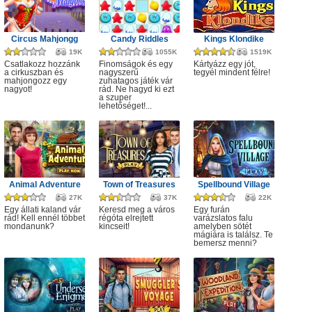
Circus Mahjongg
Candy Riddles
Kings Klondike
19K
1055K
1519K
Csatlakozz hozzánk
Finomságok és egy
Kártyázz egy jót,
a cirkuszban és
nagyszerű
tegyél mindent félre!
mahjongozz egy
zuhatagos játék vár
nagyot!
rád. Ne hagyd ki ezt
a szuper
lehetőséget!...
Animal Adventure
Town of Treasures
Spellbound Village
27K
37K
22K
Egy állati kaland vár
Keresd meg a város
Egy furán
rád! Kell ennél többet
régóta elrejtett
varázslatos falu
mondanunk?
kincseit!
amelyben sötét
mágiára is találsz. Te
bemersz menni?