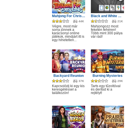
Mahjong For Christmas
Black and White Mahjong 3
44K
21K
Végre, most már
Mahjongozz most
sorra jönnek a
feketén fehéren!
karácsonyi online
Több mint 300 pálya
játékok, mindjárt itt is
vár rád!
egy hihetetlen...
Backyard Reunion
Burning Mysteries
37K
29K
Kapcsolódj ki egy kis
Tarts egy tűzoltóval
keresgéléssel a
és derítsd ki a
találkozón!
rejtélyt!