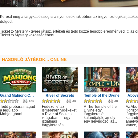
Keresd meg a tárgykat és segíts a nyomozóknak ebben az ingyenes logikai játékb
dolgod.
Ticket to Mystery
- gyere játssz, értékelj és tedd közzé legjobb eredményed itt, az
Ticket to Mystery
közösségében!
HASONLÓ JÁTÉKOK... ONLINE
Grand Mahjong Connect
River of Secrets
Temple of the Divine
Above
10K
4K
4K
Tedd próbára magad
Fedezd fel az
A The Temple of the
Az Abo
a legújabb
ismeretlen vidékeket
Divine egy
Horizo
Mahjongban!
a River of Secrets
tárgykeresős
tárgyk
világában — egy
kalandjáték, amely
kalandj
izgalmas
egy lenyűgöző, az...
amelyb
tárgykeresős...
Vance, 