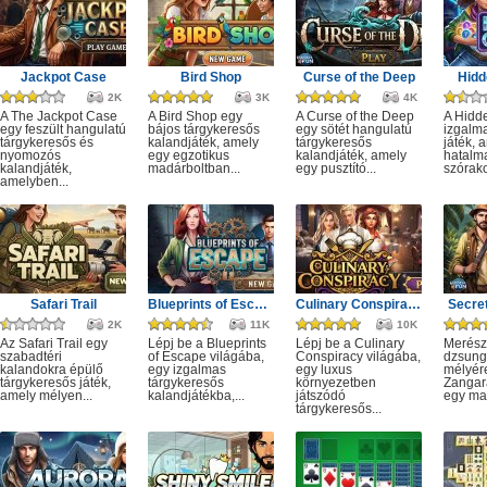
Jackpot Case
Bird Shop
Curse of the Deep
Hidd
2K
3K
4K
A The Jackpot Case
A Bird Shop egy
A Curse of the Deep
A Hidd
egy feszült hangulatú
bájos tárgykeresős
egy sötét hangulatú
izgalm
tárgykeresős és
kalandjáték, amely
tárgykeresős
játék, 
nyomozós
egy egzotikus
kalandjáték, amely
hatalm
kalandjáték,
madárboltban...
egy pusztító...
szórako
amelyben...
Safari Trail
Blueprints of Escape
Culinary Conspiracy
Secret
2K
11K
10K
Az Safari Trail egy
Lépj be a Blueprints
Lépj be a Culinary
Merész
szabadtéri
of Escape világába,
Conspiracy világába,
dzsung
kalandokra épülő
egy izgalmas
egy luxus
mélyére
tárgykeresős játék,
tárgykeresős
környezetben
Zangar
amely mélyen...
kalandjátékba,...
játszódó
egy mag
tárgykeresős...