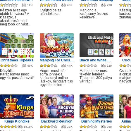
12K
40K
79K
Készen állsz egy
Gyűjtsd be az
Mahjong a
Készülj
újabb kihívásra? A
ajándékokat!
karácsony összes
karácso
klasszikus
kellékével.
zuhata
aknakereső most
még több kihívást...
Christmas Tripeaks
Mahjong For Christmas
Black and White Mahjong 3
Circ
40K
44K
21K
Készülj a
Végre, most már
Mahjongozz most
Csatla
Karácsonyra most
sorra jönnek a
feketén fehéren!
a cirku
egy kis pasziánsszal!
karácsonyi online
Több mint 300 pálya
mahjon
játékok, mindjárt itt is
vár rád!
nagyot!
egy hihetetlen...
Kings Klondike
Backyard Reunion
Burning Mysteries
Anima
1519K
37K
29K