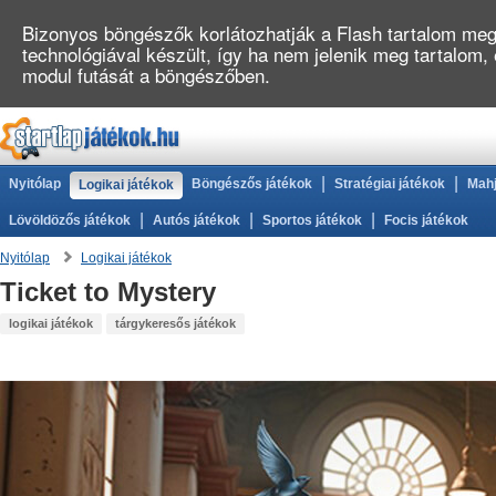
Bizonyos böngészők korlátozhatják a Flash tartalom megj
technológiával készült, így ha nem jelenik meg tartalom
modul futását a böngészőben.
|
|
Nyitólap
Böngészős játékok
Stratégiai játékok
Mahj
Logikai játékok
|
|
|
Lövöldözős játékok
Autós játékok
Sportos játékok
Focis játékok
Nyitólap
Logikai játékok
Ticket to Mystery
logikai játékok
tárgykeresős játékok