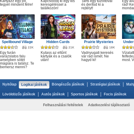
Kártyázz egy jót,
Kapcsolódj ki egy kis
Tarts egy tűzoltóval
Egy áll
tegyél mindent félre!
keresgéléssel a
és derítsd ki a
rád! Ke
találkozón!
rejtélyt!
monda
Spellbound Village
Hidden Cards
Prairie Mysteries
Under
22K
21K
18K
Egy furán
Kutass az eltűnt
Vadnyugati keresés
Vízalatt
varázslatos falu
kártyák és a csalók
vár rád ismét. Ne
felfede
amelyben sötét
után!
hagyd ki!
most. V
mágiára is találsz. Te
bemersz menni?
|
|
Nyitólap
Böngészős játékok
Stratégiai játékok
Mahj
Logikai játékok
|
|
|
Lövöldözős játékok
Autós játékok
Sportos játékok
Focis játékok
Felhasználási feltételek
Adatkezelési tájékoztató