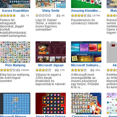
Aurora Expedition
Shiny Smile
Amazing Klondike Solitaire
Mahj
7K
4K
1079K
Fedezz fel
Lépj Dr. Daniel
Pasziánszozz és
Klassz
elhagyatott
Shine, a vidám és
szórakozzz nálunk!
semmi
táborokat, jéggel
eszes fogorvos
melléb
borított
szerepébe!
Gyere é
kutatóállomásokat,
ingyen e
rejtett barlangokat...
Pets Mahjong
Microsoft Jigsaw
Microsoft Solitaire Collection
Ak
2569K
17K
45K
Elég furcsa mahjong,
Válassz ki egyet a
A Microsoft most
Emléks
de ezért fogod
2264 darab
összegyűjtötte az
az örök
szeretni!
kirakósból és
összes pasziánszt
klassz
kapcsolódj ki nálunk!
egy helyre. Próbáld
próbár
ki te is...
és kere
Microsoft Minesweeper
Xmas Match Deluxe
Christmas Mahjong
Happ