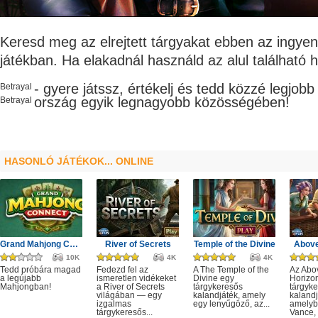
Keresd meg az elrejtett tárgyakat ebben az ingye
játékban. Ha elakadnál használd az alul található 
- gyere játssz, értékelj és tedd közzé legjob
Betrayal
ország egyik legnagyobb
közösségében!
Betrayal
HASONLÓ JÁTÉKOK... ONLINE
Grand Mahjong Connect
River of Secrets
Temple of the Divine
Above
10K
4K
4K
Tedd próbára magad
Fedezd fel az
A The Temple of the
Az Abo
a legújabb
ismeretlen vidékeket
Divine egy
Horizo
Mahjongban!
a River of Secrets
tárgykeresős
tárgyk
világában — egy
kalandjáték, amely
kalandj
izgalmas
egy lenyűgöző, az...
amelyb
tárgykeresős...
Vance, 