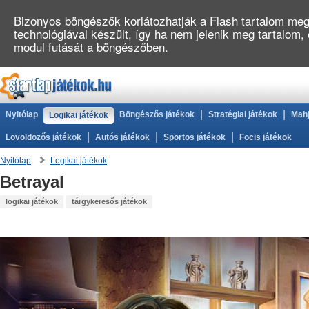
Bizonyos böngészők korlátozhatják a Flash tartalom megj
technológiával készült, így ha nem jelenik meg tartalom
modul futását a böngészőben.
|
|
Nyitólap
Böngészős játékok
Stratégiai játékok
Mahj
Logikai játékok
|
|
|
Lövöldözős játékok
Autós játékok
Sportos játékok
Focis játékok
Nyitólap
Logikai játékok
Betrayal
logikai játékok
tárgykeresős játékok