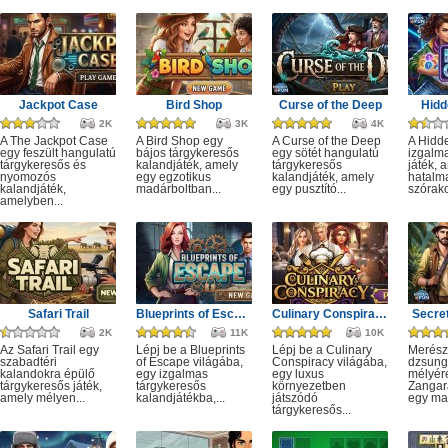
Jackpot Case
Bird Shop
Curse of the Deep
Hidd
2K
3K
4K
A The Jackpot Case
A Bird Shop egy
A Curse of the Deep
A Hidd
egy feszült hangulatú
bájos tárgykeresős
egy sötét hangulatú
izgalm
tárgykeresős és
kalandjáték, amely
tárgykeresős
játék, 
nyomozós
egy egzotikus
kalandjáték, amely
hatalm
kalandjáték,
madárboltban...
egy pusztító...
szórako
amelyben...
Safari Trail
Blueprints of Escape
Culinary Conspiracy
Secret
2K
11K
10K
Az Safari Trail egy
Lépj be a Blueprints
Lépj be a Culinary
Merész
szabadtéri
of Escape világába,
Conspiracy világába,
dzsung
kalandokra épülő
egy izgalmas
egy luxus
mélyére
tárgykeresős játék,
tárgykeresős
környezetben
Zangar
amely mélyen...
kalandjátékba,...
játszódó
egy mag
tárgykeresős...