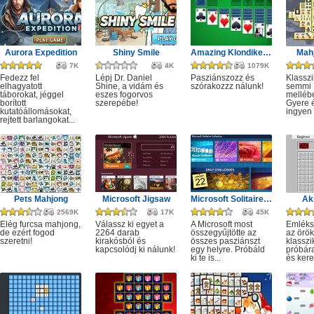
Aurora Expedition
Shiny Smile
Amazing Klondike Solitaire
Mahj
7K
4K
1079K
Fedezz fel
Lépj Dr. Daniel
Pasziánszozz és
Klassz
elhagyatott
Shine, a vidám és
szórakozzz nálunk!
semmi
táborokat, jéggel
eszes fogorvos
melléb
borított
szerepébe!
Gyere é
kutatóállomásokat,
ingyen e
rejtett barlangokat...
Pets Mahjong
Microsoft Jigsaw
Microsoft Solitaire Collection
Ak
2569K
17K
45K
Elég furcsa mahjong,
Válassz ki egyet a
A Microsoft most
Emléks
de ezért fogod
2264 darab
összegyűjtötte az
az örök
szeretni!
kirakósból és
összes pasziánszt
klassz
kapcsolódj ki nálunk!
egy helyre. Próbáld
próbár
ki te is...
és kere