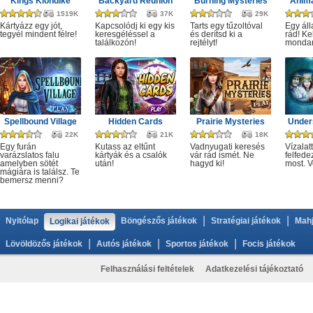
Kings Klondike
Backyard Reunion
Burning Mysteries
Anima
1519K
37K
29K
Kártyázz egy jót,
Kapcsolódj ki egy kis
Tarts egy tűzoltóval
Egy áll
tegyél mindent félre!
keresgéléssel a
és derítsd ki a
rád! Ke
találkozón!
rejtélyt!
monda
Spellbound Village
Hidden Cards
Prairie Mysteries
Under
22K
21K
18K
Egy furán
Kutass az eltűnt
Vadnyugati keresés
Vízalatt
varázslatos falu
kártyák és a csalók
vár rád ismét. Ne
felfede
amelyben sötét
után!
hagyd ki!
most. V
mágiára is találsz. Te
bemersz menni?
|
|
Nyitólap
Böngészős játékok
Stratégiai játékok
Mahj
Logikai játékok
|
|
|
Lövöldözős játékok
Autós játékok
Sportos játékok
Focis játékok
Felhasználási feltételek
Adatkezelési tájékoztató