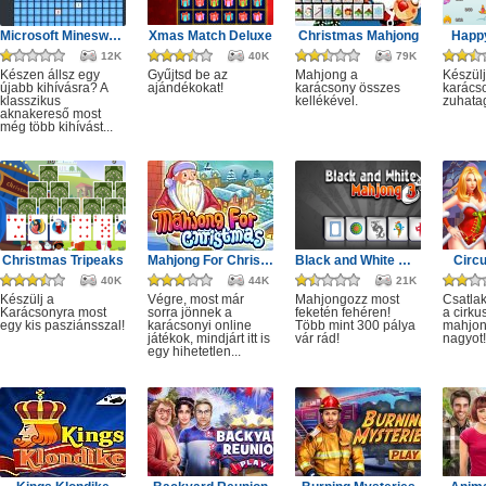
Microsoft Minesweeper
Xmas Match Deluxe
Christmas Mahjong
Happ
12K
40K
79K
Készen állsz egy
Gyűjtsd be az
Mahjong a
Készülj
újabb kihívásra? A
ajándékokat!
karácsony összes
karácso
klasszikus
kellékével.
zuhata
aknakereső most
még több kihívást...
Christmas Tripeaks
Mahjong For Christmas
Black and White Mahjong 3
Circ
40K
44K
21K
Készülj a
Végre, most már
Mahjongozz most
Csatla
Karácsonyra most
sorra jönnek a
feketén fehéren!
a cirku
egy kis pasziánsszal!
karácsonyi online
Több mint 300 pálya
mahjon
játékok, mindjárt itt is
vár rád!
nagyot!
egy hihetetlen...