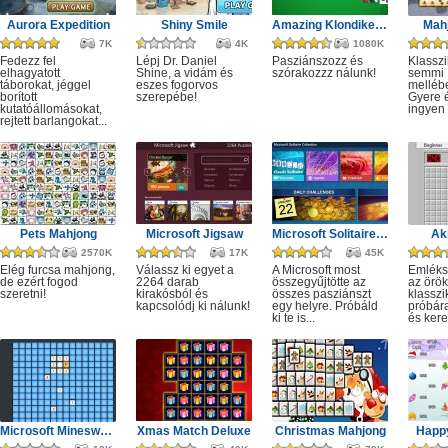
Aurora Expedition
Shiny Smile
Amazing Klondike Solitaire
Mahj
7K
4K
1080K
Fedezz fel
Lépj Dr. Daniel
Pasziánszozz és
Klassz
elhagyatott
Shine, a vidám és
szórakozzz nálunk!
semmi
táborokat, jéggel
eszes fogorvos
melléb
borított
szerepébe!
Gyere é
kutatóállomásokat,
ingyen e
rejtett barlangokat...
Pets Mahjong
Microsoft Jigsaw
Microsoft Solitaire Collection
Ak
2570K
17K
45K
Elég furcsa mahjong,
Válassz ki egyet a
A Microsoft most
Emléks
de ezért fogod
2264 darab
összegyűjtötte az
az örök
szeretni!
kirakósból és
összes pasziánszt
klassz
kapcsolódj ki nálunk!
egy helyre. Próbáld
próbár
ki te is...
és kere
Microsoft Minesweeper
Xmas Match Deluxe
Christmas Mahjong
Happ