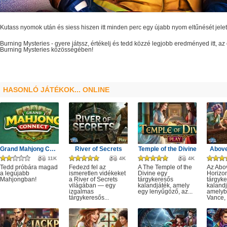
Kutass nyomok után és siess hiszen itt minden perc egy újabb nyom eltűnését jelet
Burning Mysteries
- gyere játssz, értékelj és tedd közzé legjobb eredményed itt, 
Burning Mysteries
közösségében!
HASONLÓ JÁTÉKOK... ONLINE
Grand Mahjong Connect
River of Secrets
Temple of the Divine
Above
11K
4K
4K
Tedd próbára magad
Fedezd fel az
A The Temple of the
Az Abo
a legújabb
ismeretlen vidékeket
Divine egy
Horizo
Mahjongban!
a River of Secrets
tárgykeresős
tárgyk
világában — egy
kalandjáték, amely
kalandj
izgalmas
egy lenyűgöző, az...
amelyb
tárgykeresős...
Vance, 