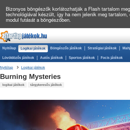
Bizonyos böngészők korlátozhatják a Flash tartalom megj
technológiával készült, így ha nem jelenik meg tartalom
modul futását a böngészőben.
|
|
Nyitólap
Böngészős játékok
Stratégiai játékok
Mahj
Logikai játékok
|
|
|
Lövöldözős játékok
Autós játékok
Sportos játékok
Focis játékok
Nyitólap
Logikai játékok
Burning Mysteries
logikai játékok
tárgykeresős játékok