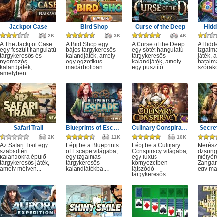
Jackpot Case
Bird Shop
Curse of the Deep
Hidd
2K
3K
4K
A The Jackpot Case
A Bird Shop egy
A Curse of the Deep
A Hidd
egy feszült hangulatú
bájos tárgykeresős
egy sötét hangulatú
izgalm
tárgykeresős és
kalandjáték, amely
tárgykeresős
játék, 
nyomozós
egy egzotikus
kalandjáték, amely
hatalm
kalandjáték,
madárboltban...
egy pusztító...
szórako
amelyben...
Safari Trail
Blueprints of Escape
Culinary Conspiracy
Secret
2K
11K
10K
Az Safari Trail egy
Lépj be a Blueprints
Lépj be a Culinary
Merész
szabadtéri
of Escape világába,
Conspiracy világába,
dzsung
kalandokra épülő
egy izgalmas
egy luxus
mélyére
tárgykeresős játék,
tárgykeresős
környezetben
Zangar
amely mélyen...
kalandjátékba,...
játszódó
egy mag
tárgykeresős...