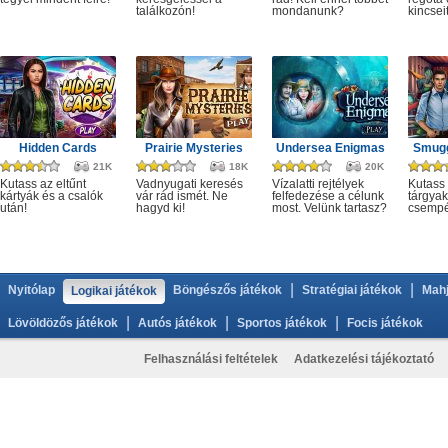
találkozón!
mondanunk?
kincseit
Hidden Cards
Prairie Mysteries
Undersea Enigmas
Smugg
21K
18K
20K
Kutass az eltűnt
Vadnyugati keresés
Vízalatti rejtélyek
Kutass 
kártyák és a csalók
vár rád ismét. Ne
felfedezése a célunk
tárgyak
után!
hagyd ki!
most. Velünk tartasz?
csempé
|
|
Nyitólap
Böngészős játékok
Stratégiai játékok
Mahj
Logikai játékok
|
|
|
Lövöldözős játékok
Autós játékok
Sportos játékok
Focis játékok
Felhasználási feltételek
Adatkezelési tájékoztató