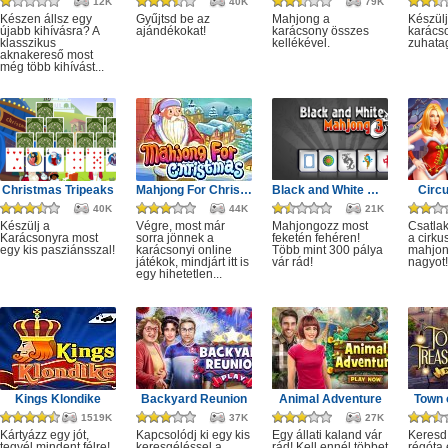
12K
40K
79K
Készen állsz egy
Gyűjtsd be az
Mahjong a
Készülj
újabb kihívásra? A
ajándékokat!
karácsony összes
karácso
klasszikus
kellékével.
zuhata
aknakereső most
még több kihívást...
Christmas Tripeaks
Mahjong For Christmas
Black and White Mahjong 3
Circ
40K
44K
21K
Készülj a
Végre, most már
Mahjongozz most
Csatla
Karácsonyra most
sorra jönnek a
feketén fehéren!
a cirku
egy kis pasziánsszal!
karácsonyi online
Több mint 300 pálya
mahjon
játékok, mindjárt itt is
vár rád!
nagyot!
egy hihetetlen...
Kings Klondike
Backyard Reunion
Animal Adventure
Town 
1519K
37K
27K
Kártyázz egy jót,
Kapcsolódj ki egy kis
Egy állati kaland vár
Keresd
tegyél mindent félre!
keresgéléssel a
rád! Kell ennél többet
régóta e