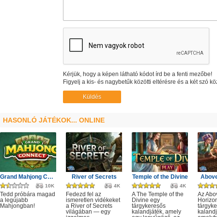
Kérjük, hogy a képen látható kódot írd be a fenti mezőbe!
Figyelj a kis- és nagybetűk közötti eltérésre és a két szó kö
HASONLÓ JÁTÉKOK... ONLINE
Grand Mahjong Connect
River of Secrets
Temple of the Divine
Above
10K
4K
4K
Tedd próbára magad
Fedezd fel az
A The Temple of the
Az Abo
a legújabb
ismeretlen vidékeket
Divine egy
Horizo
Mahjongban!
a River of Secrets
tárgykeresős
tárgyk
világában — egy
kalandjáték, amely
kalandj