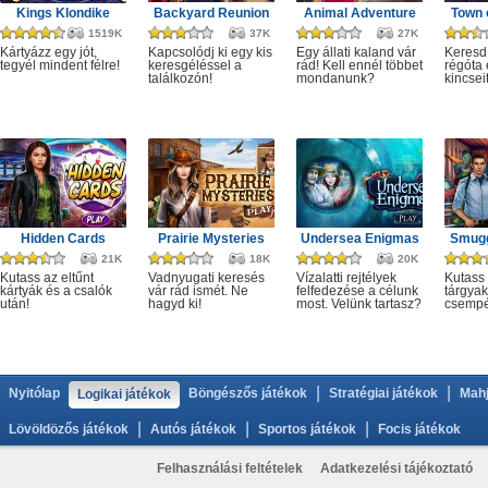
Kings Klondike
Backyard Reunion
Animal Adventure
Town 
1519K
37K
27K
Kártyázz egy jót,
Kapcsolódj ki egy kis
Egy állati kaland vár
Keresd
tegyél mindent félre!
keresgéléssel a
rád! Kell ennél többet
régóta e
találkozón!
mondanunk?
kincseit
Hidden Cards
Prairie Mysteries
Undersea Enigmas
Smugg
21K
18K
20K
Kutass az eltűnt
Vadnyugati keresés
Vízalatti rejtélyek
Kutass 
kártyák és a csalók
vár rád ismét. Ne
felfedezése a célunk
tárgyak
után!
hagyd ki!
most. Velünk tartasz?
csempé
|
|
Nyitólap
Böngészős játékok
Stratégiai játékok
Mahj
Logikai játékok
|
|
|
Lövöldözős játékok
Autós játékok
Sportos játékok
Focis játékok
Felhasználási feltételek
Adatkezelési tájékoztató