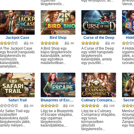
izgalmas
egy lenyűgöző, az...
amelyb
tárgykeresős...
Vance, 
Jackpot Case
Bird Shop
Curse of the Deep
Hidd
2K
3K
4K
A The Jackpot Case
A Bird Shop egy
A Curse of the Deep
A Hidd
egy feszült hangulatú
bájos tárgykeresős
egy sötét hangulatú
izgalm
tárgykeresős és
kalandjáték, amely
tárgykeresős
játék, 
nyomozós
egy egzotikus
kalandjáték, amely
hatalm
kalandjáték,
madárboltban...
egy pusztító...
szórako
amelyben...
Safari Trail
Blueprints of Escape
Culinary Conspiracy
Secret
2K
11K
10K
Az Safari Trail egy
Lépj be a Blueprints
Lépj be a Culinary
Merész
szabadtéri
of Escape világába,
Conspiracy világába,
dzsung
kalandokra épülő
egy izgalmas
egy luxus
mélyére
tárgykeresős játék,
tárgykeresős
környezetben
Zangar
amely mélyen...
kalandjátékba,...
játszódó
egy mag
tárgykeresős...