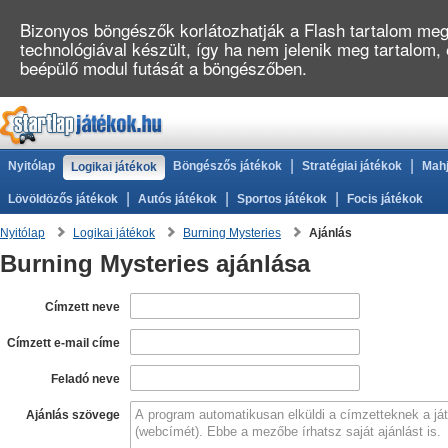
Bizonyos böngészők korlátozhatják a Flash tartalom megj
technológiával készült, így ha nem jelenik meg tartalom,
beépülő modul futását a böngészőben.
|
|
Nyitólap
Böngészős játékok
Stratégiai játékok
Mahj
Logikai játékok
|
|
|
Lövöldözős játékok
Autós játékok
Sportos játékok
Focis játékok
Nyitólap
Logikai játékok
Burning Mysteries
Ajánlás
Burning Mysteries ajánlása
Címzett neve
Címzett e-mail címe
Feladó neve
Ajánlás szövege