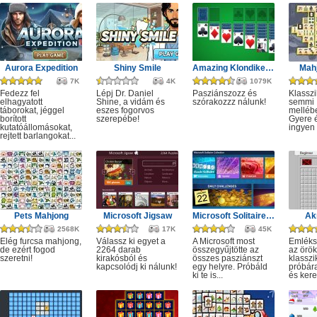
Aurora Expedition
Shiny Smile
Amazing Klondike Solitaire
Mahj
7K
4K
1079K
Fedezz fel
Lépj Dr. Daniel
Pasziánszozz és
Klassz
elhagyatott
Shine, a vidám és
szórakozzz nálunk!
semmi
táborokat, jéggel
eszes fogorvos
melléb
borított
szerepébe!
Gyere é
kutatóállomásokat,
ingyen e
rejtett barlangokat...
Pets Mahjong
Microsoft Jigsaw
Microsoft Solitaire Collection
Ak
2568K
17K
45K
Elég furcsa mahjong,
Válassz ki egyet a
A Microsoft most
Emléks
de ezért fogod
2264 darab
összegyűjtötte az
az örök
szeretni!
kirakósból és
összes pasziánszt
klassz
kapcsolódj ki nálunk!
egy helyre. Próbáld
próbár
ki te is...
és kere