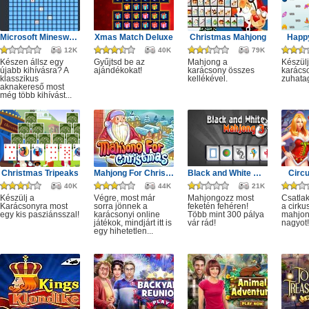
Microsoft Minesweeper
Xmas Match Deluxe
Christmas Mahjong
Happ
12K
40K
79K
Készen állsz egy
Gyűjtsd be az
Mahjong a
Készülj
újabb kihívásra? A
ajándékokat!
karácsony összes
karácso
klasszikus
kellékével.
zuhata
aknakereső most
még több kihívást...
Christmas Tripeaks
Mahjong For Christmas
Black and White Mahjong 3
Circ
40K
44K
21K
Készülj a
Végre, most már
Mahjongozz most
Csatla
Karácsonyra most
sorra jönnek a
feketén fehéren!
a cirku
egy kis pasziánsszal!
karácsonyi online
Több mint 300 pálya
mahjon
játékok, mindjárt itt is
vár rád!
nagyot!
egy hihetetlen...