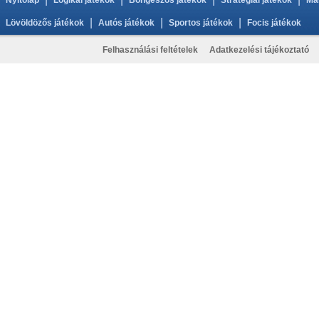
Nyitólap
Logikai játékok
Böngészős játékok
Stratégiai játékok
Ma
|
|
|
Lövöldözős játékok
Autós játékok
Sportos játékok
Focis játékok
Felhasználási feltételek
Adatkezelési tájékoztató