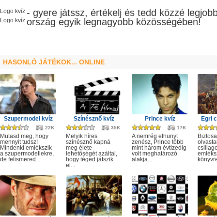
- gyere játssz, értékelj és tedd közzé legjob
Logo kvíz
ország egyik legnagyobb
közösségében!
Logo kvíz
HASONLÓ JÁTÉKOK... ONLINE
Szupermodel kvíz
Színésznő kvíz
Prince kvíz
Egri c
22K
35K
17K
Mutasd meg, hogy
Melyik híres
A nemrég elhunyt
Biztosa
mennyit tudsz!
színésznő kapná
zenész, Prince több
olvasta
Mindenki emlékszik
meg élete
mint három évtizedig
csillag
a szupermodellekre,
lehetőségét azáltal,
volt meghatározó
emléks
de felismered...
hogy téged játszik
alakja...
könyvre
el...