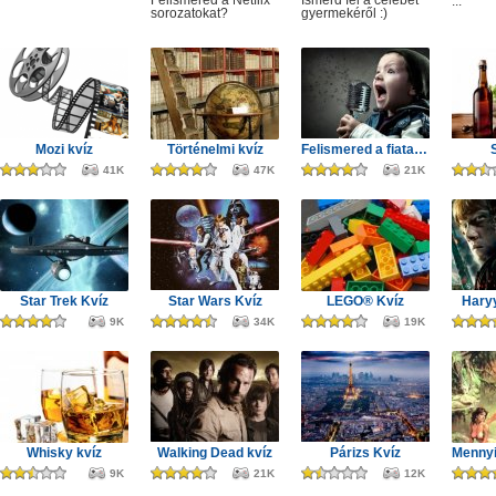
Felismered a Netflix
Ismerd fel a celebet
...
sorozatokat?
gyermekéről :)
Mozi kvíz
Történelmi kvíz
Felismered a fiatal zenészeket?
41K
47K
21K
Star Trek Kvíz
Star Wars Kvíz
LEGO® Kvíz
Haryy
9K
34K
19K
Whisky kvíz
Walking Dead kvíz
Párizs Kvíz
9K
21K
12K