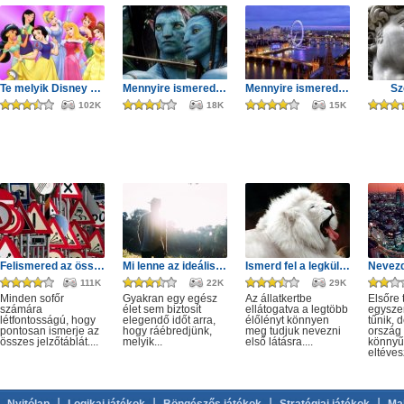
Te melyik Disney hercegnő lennél?
Mennyire ismered az Avatart?
Mennyire ismered Londont?
Sz
102K
18K
15K
Felismered az összes KRESZ táblát?
Mi lenne az ideális munka számodra?
Ismerd fel a legkülönlegesebb állatokat!
111K
22K
29K
Minden sofőr
Gyakran egy egész
Az állatkertbe
Elsőre 
számára
élet sem biztosít
ellátogatva a legtöbb
egysze
létfontosságú, hogy
elegendő időt arra,
élőlényt könnyen
tűnik, 
pontosan ismerje az
hogy ráébredjünk,
meg tudjuk nevezni
ország 
összes jelzőtáblát....
melyik...
első látásra....
könnyű
eltévesz
|
|
|
|