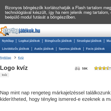
Bizonyos böngészők korlátozhatják a Flash tartalom megj
technológiával készült, így ha nem jelenik meg tartalom,
beépülő modul futását a böngészőben.
|
|
|
|
Nyitólap
Logikai játékok
Böngészős játékok
Stratégiai játékok
Ma
|
|
|
Lövöldözős játékok
Autós játékok
Sportos játékok
Focis játékok
Nyitólap
Kvíz
Logo kvíz
59K
kvíz
Nap mint nap rengeteg márkajelzéssel találkozunk
kiderítheted, hogy tényleg ismered-e ezeknek a má