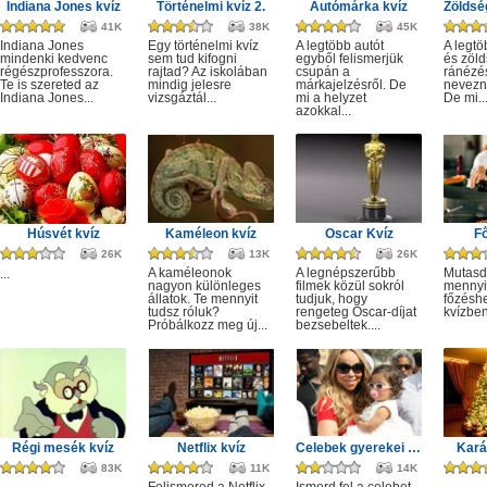
Indiana Jones kvíz
Történelmi kvíz 2.
Autómárka kvíz
41K
38K
45K
Indiana Jones
Egy történelmi kvíz
A legtöbb autót
A legt
mindenki kedvenc
sem tud kifogni
egyből felismerjük
és zöld
régészprofesszora.
rajtad? Az iskolában
csupán a
ránézé
Te is szereted az
mindig jelesre
márkajelzésről. De
nevezn
Indiana Jones...
vizsgáztál...
mi a helyzet
De mi..
azokkal...
Húsvét kvíz
Kaméleon kvíz
Oscar Kvíz
Fő
26K
13K
26K
A kaméleonok
A legnépszerűbb
Mutasd
...
nagyon különleges
filmek közül sokról
mennyir
állatok. Te mennyit
tudjuk, hogy
főzésh
tudsz róluk?
rengeteg Oscar-díjat
kvízben
Próbálkozz meg új...
bezsebeltek....
Régi mesék kvíz
Netflix kvíz
Celebek gyerekei kvíz
Kará
83K
11K
14K