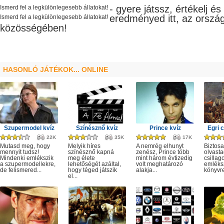
- gyere játssz, értékelj é
Ismerd fel a legkülönlegesebb állatokat!
eredményed itt, az orszá
Ismerd fel a legkülönlegesebb állatokat!
közösségében!
HASONLÓ JÁTÉKOK... ONLINE
Szupermodel kvíz
Színésznő kvíz
Prince kvíz
Egri c
22K
35K
17K
Mutasd meg, hogy
Melyik híres
A nemrég elhunyt
Biztosa
mennyit tudsz!
színésznő kapná
zenész, Prince több
olvasta
Mindenki emlékszik
meg élete
mint három évtizedig
csillag
a szupermodellekre,
lehetőségét azáltal,
volt meghatározó
emléks
de felismered...
hogy téged játszik
alakja...
könyvre
el...