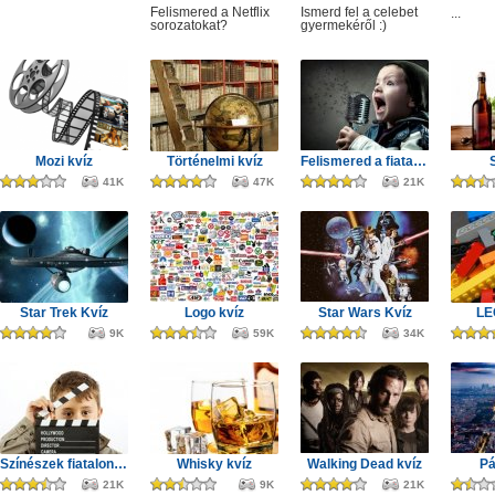
Felismered a Netflix
Ismerd fel a celebet
...
sorozatokat?
gyermekéről :)
Mozi kvíz
Történelmi kvíz
Felismered a fiatal zenészeket?
41K
47K
21K
Star Trek Kvíz
Logo kvíz
Star Wars Kvíz
LE
9K
59K
34K
Színészek fiatalon - kvíz
Whisky kvíz
Walking Dead kvíz
Pá
21K
9K
21K