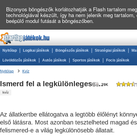
Bizonyos böngészők korlátozhatják a Flash tartalom megj
technológiával készült, így ha nem jelenik meg tartalom,
beépülő modul futását a böngészőben.
|
|
|
|
Nyitólap
Logikai játékok
Böngészős játékok
Stratégiai játékok
Ma
|
|
|
Lövöldözős játékok
Autós játékok
Sportos játékok
Focis játékok
Nyitólap
Kvíz
Ismerd fel a legkülönlegesebb állatokat!
29K
kvíz
Az állatkertbe ellátogatva a legtöbb élőlényt könn
első látásra. Most azonban tesztelheted magad és
felismered-e a világ legkülönösebb állatait.