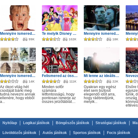
Mennyire ismered az első Reszkessetek betörők filmet?
Te melyik Disney hercegnő lennél?
Mennyire ismered az Avatart?
99K
102K
18K
Mennyire ismered a világ hét csodáját?
Felismered az összes KRESZ táblát?
Mi lenne az ideális munka számodra?
14K
111K
22K
Az ókori világ hét
Minden sofőr
Gyakran egy egész
Elsőre 
csodáját bárki meg
számára
élet sem biztosít
egysze
tudná nevezni annak
létfontosságú, hogy
elegendő időt arra,
tűnik, 
ellenére, hogy ebből
pontosan ismerje az
hogy ráébredjünk,
ország 
a...
összes jelzőtáblát....
melyik...
könnyű
eltévesz
|
|
|
|
Nyitólap
Logikai játékok
Böngészős játékok
Stratégiai játékok
Ma
|
|
|
Lövöldözős játékok
Autós játékok
Sportos játékok
Focis játékok