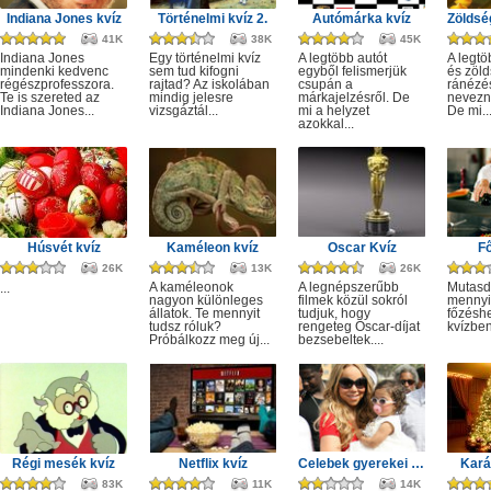
Indiana Jones kvíz
Történelmi kvíz 2.
Autómárka kvíz
41K
38K
45K
Indiana Jones
Egy történelmi kvíz
A legtöbb autót
A legt
mindenki kedvenc
sem tud kifogni
egyből felismerjük
és zöld
régészprofesszora.
rajtad? Az iskolában
csupán a
ránézé
Te is szereted az
mindig jelesre
márkajelzésről. De
nevezn
Indiana Jones...
vizsgáztál...
mi a helyzet
De mi..
azokkal...
Húsvét kvíz
Kaméleon kvíz
Oscar Kvíz
Fő
26K
13K
26K
A kaméleonok
A legnépszerűbb
Mutasd
...
nagyon különleges
filmek közül sokról
mennyir
állatok. Te mennyit
tudjuk, hogy
főzésh
tudsz róluk?
rengeteg Oscar-díjat
kvízben
Próbálkozz meg új...
bezsebeltek....
Régi mesék kvíz
Netflix kvíz
Celebek gyerekei kvíz
Kará
83K
11K
14K