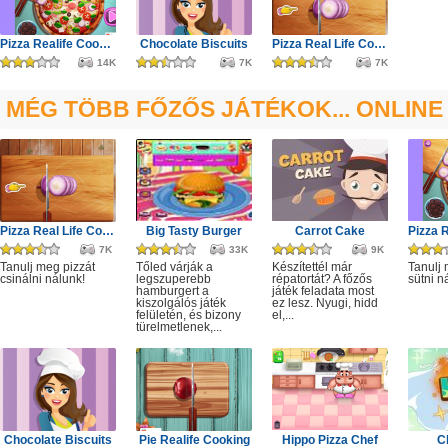
Pizza Realife Cooking
Chocolate Biscuits
Pizza Real Life Cooking
14K
7K
7K
MÉG TÖBB FŐZŐS JÁTÉKOK... ONLINE
Pizza Real Life Cooking
Big Tasty Burger
Carrot Cake
7K
33K
9K
Tanulj meg pizzát
Tőled várják a
Készítettél már
Tanulj 
csinálni nálunk!
legszuperebb
répatortát? A főzős
sütni n
hamburgert a
játék feladata most
kiszolgálós játék
ez lesz. Nyugi, hidd
felületén, és bizony
el,...
türelmetlenek,...
Chocolate Biscuits
Pie Realife Cooking
Hippo Pizza Chef
C