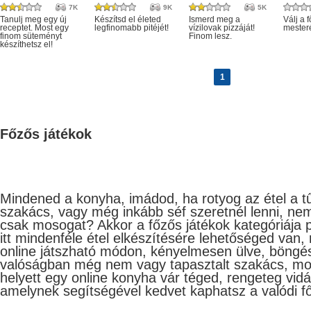
7K
9K
5K
Tanulj meg egy új
Készítsd el életed
Ismerd meg a
Válj a 
receptet. Most egy
legfinomabb pitéjét!
vízilovak pizzáját!
mester
finom süteményt
Finom lesz.
készíthetsz el!
1
Főzős játékok
Mindened a konyha, imádod, ha rotyog az étel a t
szakács, vagy még inkább séf szeretnél lenni, ne
csak mosogat? Akkor a főzős játékok kategóriája 
itt mindenféle étel elkészítésére lehetőséged van,
online játszható módon, kényelmesen ülve, böngé
valóságban még nem vagy tapasztalt szakács, mos
helyett egy online konyha vár téged, rengeteg vid
amelynek segítségével kedvet kaphatsz a valódi f