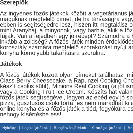
​Szereplők
Az ingyenes főzős játékok között a vegetáriánus já
maguknak megfelelő címet, de ha társaságra vágys
ebben is segítségedre lesz, hiszen itt megtalálsz ol
mint Aranyhaj, a minyonok, vagy barbie, akik a fő
fújják. Van a fejedben egy jó recept? Számodra a 
inkább a zöldség? A főzős játék minden érdeklődé
korosztály számára megfelelő szórakozást nyújt a
konyha komolyabb takarításra szorulna.
Játékok
A főzős játékok között olyan címeket találhatsz, m
Class Berry Cheesecake, a Rapunzel Cooking Cho
készít csokis sütit), Minions Real Cooking (a jól i
vagy a Cooking Fruit Ice Cream. Készíts hát valam
főzős játék segítségével, legyen az ebéd egy jó sp
pizza, gusztusos csoki torta, és nem maradhat ki
online konyha és a főzős játék a tiéd, fogyókúra 
nehogy kísértésbe ess!
|
|
|
|
Nyitólap
Logikai játékok
Böngészős játékok
Stratégiai játékok
Ma