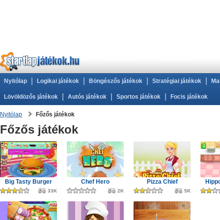
|
|
|
|
Nyitólap
Logikai játékok
Böngészős játékok
Stratégiai játékok
Ma
|
|
|
Lövöldözős játékok
Autós játékok
Sportos játékok
Focis játékok
Nyitólap
Főzős játékok
Főzős játékok
Big Tasty Burger
Chef Hero
Pizza Chief
Hippo
33K
2K
5K