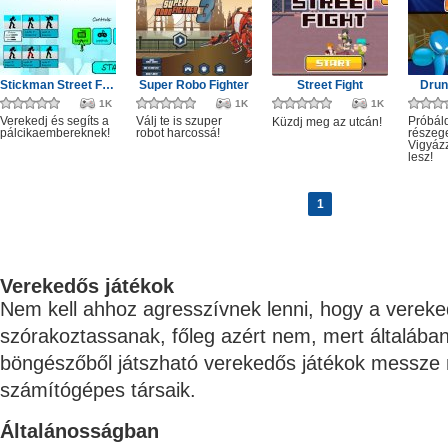
Stickman Street Fighting 3D
Super Robo Fighter
Street Fight
Drun
1K
1K
1K
Verekedj és segíts a
Válj te is szuper
Próbáld
Küzdj meg az utcán!
pálcikaembereknek!
robot harcossá!
részege
Vigyáz
lesz!
1
Verekedős játékok
Nem kell ahhoz agresszívnek lenni, hogy a vereke
szórakoztassanak, főleg azért nem, mert általába
böngészőből játszható verekedős játékok messze 
számítógépes társaik.
​Általánosságban