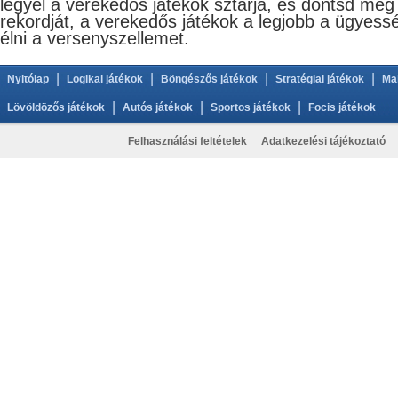
legyél a verekedős játékok sztárja, és döntsd me
rekordját, a verekedős játékok a legjobb a ügyességi
élni a versenyszellemet.
|
|
|
|
Nyitólap
Logikai játékok
Böngészős játékok
Stratégiai játékok
Ma
|
|
|
Lövöldözős játékok
Autós játékok
Sportos játékok
Focis játékok
Felhasználási feltételek
Adatkezelési tájékoztató