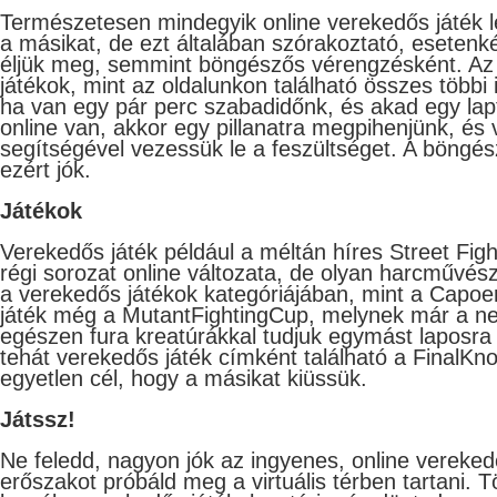
Természetesen mindegyik online verekedős játék 
a másikat, de ezt általában szórakoztató, esetenk
éljük meg, semmint böngészős vérengzésként. Az
játékok, mint az oldalunkon található összes többi 
ha van egy pár perc szabadidőnk, és akad egy lap
online van, akkor egy pillanatra megpihenjünk, és
segítségével vezessük le a feszültséget. A böngé
ezért jók.
Játékok
Verekedős játék például a méltán híres Street Fig
régi sorozat online változata, de olyan harcművés
a verekedős játékok kategóriájában, mint a Capoe
játék még a MutantFightingCup, melynek már a neve
egészen fura kreatúrákkal tudjuk egymást laposra
tehát verekedős játék címként található a FinalKn
egyetlen cél, hogy a másikat kiüssük.
Játssz!
Ne feledd, nagyon jók az ingyenes, online verekedő
erőszakot próbáld meg a virtuális térben tartani. T