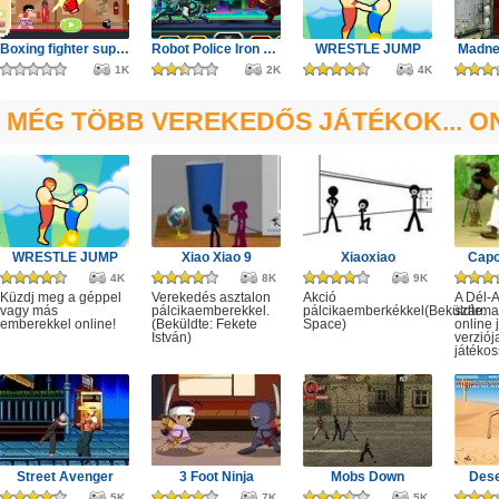
Boxing fighter super punch
Robot Police Iron Panther
WRESTLE JUMP
Madne
1K
2K
4K
MÉG TÖBB VEREKEDŐS JÁTÉKOK... O
WRESTLE JUMP
Xiao Xiao 9
Xiaoxiao
Capo
4K
8K
9K
Küzdj meg a géppel
Verekedés asztalon
Akció
A Dél-
vagy más
pálcikaemberekkel.
pálcikaemberkékkel(Beküldte:
szárma
emberekkel online!
(Beküldte: Fekete
Space)
online 
István)
verziój
játékoss
Street Avenger
3 Foot Ninja
Mobs Down
Des
5K
7K
5K