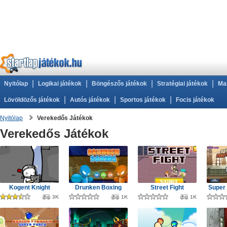
|
|
|
|
Nyitólap
Logikai játékok
Böngészős játékok
Stratégiai játékok
Ma
|
|
|
Lövöldözős játékok
Autós játékok
Sportos játékok
Focis játékok
Nyitólap
Verekedős Játékok
Verekedős Játékok
Kogent Knight
Drunken Boxing
Street Fight
Super 
3K
1K
1K