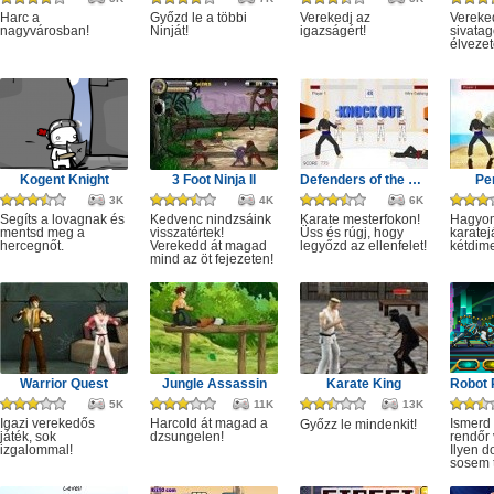
Harc a
Győzd le a többi
Verekedj az
Vereked
nagyvárosban!
Ninját!
igazságért!
sivatag
élvezet
Kogent Knight
3 Foot Ninja II
Defenders of the Motherland
Pe
3K
4K
6K
Segíts a lovagnak és
Kedvenc nindzsáink
Karate mesterfokon!
Hagyo
mentsd meg a
visszatértek!
Üss és rúgj, hogy
karatej
hercegnőt.
Verekedd át magad
legyőzd az ellenfelet!
kétdim
mind az öt fejezeten!
Warrior Quest
Jungle Assassin
Karate King
5K
11K
13K
Igazi verekedős
Harcold át magad a
Ismerd
Győzz le mindenkit!
játék, sok
dzsungelen!
rendőr 
izgalommal!
Ilyen 
sosem t