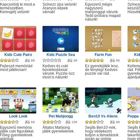
Kapcsolódj ki most a
Színezz újra velünk!
Egyszerű mégis
Színezé
természetben.
Aranyos képek
nagyszerű
készül
Keresgélj velünk!
várnak!
mahjonggal várunk.
Húsvét
Tedd próbára magad
nálunk!
Kids Cute Pairs
Kids Puzzle Sea
Farm Fun
Kid
8K
3K
8K
Fejleszd memóriád
Kedves és cuki
Ez gyerekjáték lesz,
Kellem
most játékosan!
búvárkodással
de tényleg! Kedves
rád. Fő
várunk. Puzzle-özz
puzzle vár rád.
gyerek
most is nálunk!
ajánlju
Look Look
Pet Mahjongg
Ben10 Vs Aliens
6K
15K
6K
Egyszerű memória
Állatos Mahjong
Segíts Ben10-nek,
Segíts
játék cuki figurákkal.
játék gyerekeknek.
hogy védekezni
malacé
Főleg gyerekeknek
tudjon a támadások
takarít
ajánljuk.
során az online
hogy el