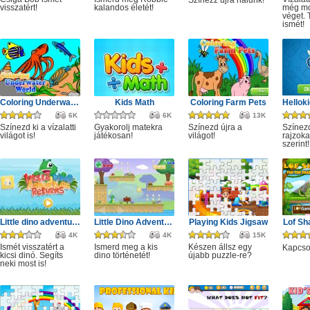
visszatért!
kalandos életét!
még mo
véget. 
ismét!
Coloring Underwater World
Kids Math
Coloring Farm Pets
6K
6K
13K
Színezd ki a vízalatti
Gyakorolj matekra
Színezd újra a
Színezd
világot is!
játékosan!
világot!
rajzoka
szerint!
Little dino adventure returns
Little Dino Adventure
Playing Kids Jigsaw
Lof Sh
4K
4K
15K
Ismét visszatért a
Ismerd meg a kis
Készen állsz egy
Kapcsol
kicsi dinó. Segíts
dino történetét!
újabb puzzle-re?
neki most is!