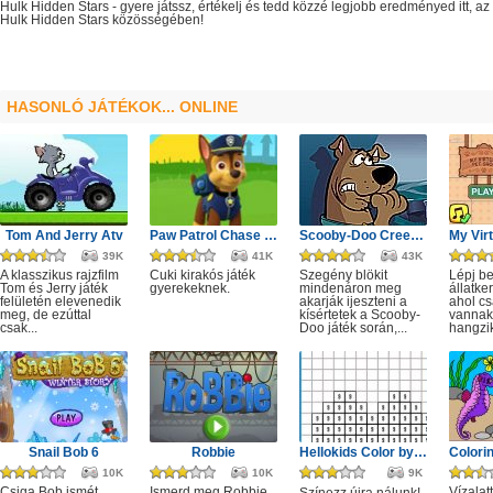
Hulk Hidden Stars
- gyere játssz, értékelj és tedd közzé legjobb eredményed itt, 
Hulk Hidden Stars
közösségében!
HASONLÓ JÁTÉKOK... ONLINE
Tom And Jerry Atv
Paw Patrol Chase Puzzle
Scooby-Doo Creepy Castle
39K
41K
43K
A klasszikus rajzfilm
Cuki kirakós játék
Szegény blökit
Lépj b
Tom és Jerry játék
gyerekeknek.
mindenáron meg
állatk
felületén elevenedik
akarják ijeszteni a
ahol cs
meg, de ezúttal
kísértetek a Scooby-
vannak
csak...
Doo játék során,...
hangzik
Snail Bob 6
Robbie
Hellokids Color by Number
10K
10K
9K
Csiga Bob ismét
Ismerd meg Robbie
Vízalat
Színezz újra nálunk!