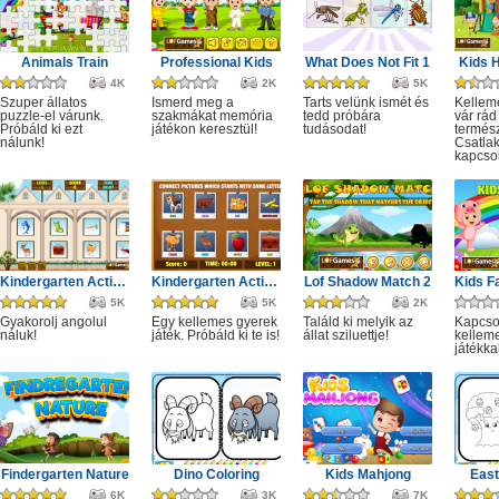
Animals Train
Professional Kids
What Does Not Fit 1
Kids H
4K
2K
5K
Szuper állatos
Ismerd meg a
Tarts velünk ismét és
Kellem
puzzle-el várunk.
szakmákat memória
tedd próbára
vár rád
Próbáld ki ezt
játékon keresztül!
tudásodat!
termés
nálunk!
Csatla
kapcsoló
Kindergarten Activity 3
Kindergarten Activity 1
Lof Shadow Match 2
5K
5K
2K
Gyakorolj angolul
Egy kellemes gyerek
Találd ki melyik az
Kapcsol
náluk!
játék. Próbáld ki te is!
állat sziluettje!
kellem
játékkal
Findergarten Nature
Dino Coloring
Kids Mahjong
East
6K
3K
7K