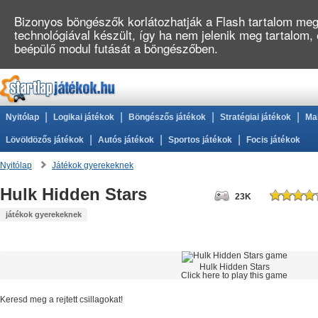
Bizonyos böngészők korlátozhatják a Flash tartalom megj
technológiával készült, így ha nem jelenik meg tartalom,
beépülő modul futását a böngészőben.
|
|
|
|
Nyitólap
Logikai játékok
Böngészős játékok
Stratégiai játékok
Ma
|
|
|
Lövöldözős játékok
Autós játékok
Sportos játékok
Focis játékok
Nyitólap
Játékok gyerekeknek
Hulk Hidden Stars
23K
játékok gyerekeknek
Hulk Hidden Stars
Click here to play this game
Keresd meg a rejtett csillagokat!