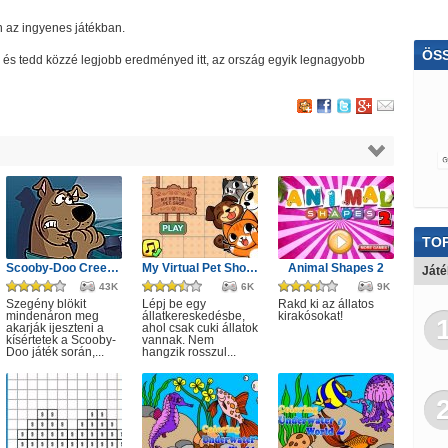
en az ingyenes játékban.
ÖS
elj és tedd közzé legjobb eredményed itt, az ország egyik legnagyobb
Tra
TOP
Scooby-Doo Creepy Castle
My Virtual Pet Shop Cute Animals
Animal Shapes 2
Ját
43K
6K
9K
Szegény blökit
Lépj be egy
Rakd ki az állatos
mindenáron meg
állatkereskedésbe,
kirakósokat!
akarják ijeszteni a
ahol csak cuki állatok
kísértetek a Scooby-
vannak. Nem
Doo játék során,...
hangzik rosszul...