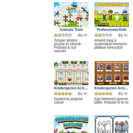
Animals Train
Professional Kids
4K
2K
Szuper állatos
Ismerd meg a
puzzle-el várunk.
szakmákat memória
Próbáld ki ezt
játékon keresztül!
nálunk!
Kindergarten Activity 3
Kindergarten Activity 1
5K
5K
Gyakorolj angolul
Egy kellemes gyerek
náluk!
játék. Próbáld ki te is!