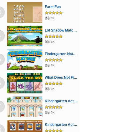
Farm Fun
3
8K
Lof Shadow Match 3
4
8K
Findergarten Nature
5
6K
What Does Not Fit 4
6
6K
Kindergarten Activity 3
7
5K
Kindergarten Activity 1
8