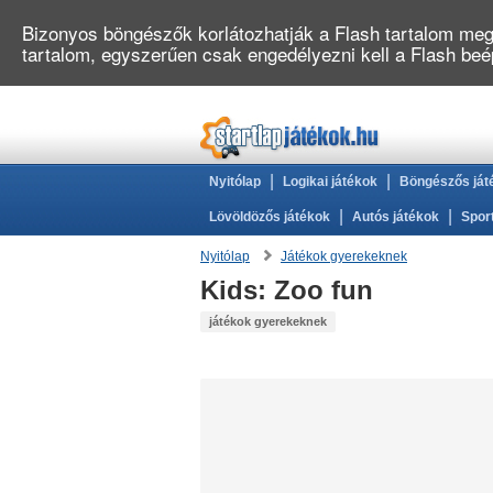
Bizonyos böngészők korlátozhatják a Flash tartalom megj
tartalom, egyszerűen csak engedélyezni kell a Flash be
|
|
Nyitólap
Logikai játékok
Böngészős ját
|
|
Lövöldözős játékok
Autós játékok
Spor
Nyitólap
Játékok gyerekeknek
Kids: Zoo fun
játékok gyerekeknek