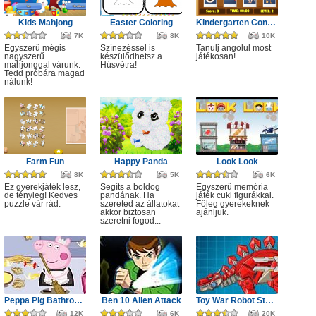
Kids Mahjong
Easter Coloring
Kindergarten Connect
7K
8K
10K
Egyszerű mégis
Színezéssel is
Tanulj angolul most
nagyszerű
készülődhetsz a
játékosan!
mahjonggal várunk.
Húsvétra!
Tedd próbára magad
nálunk!
Farm Fun
Happy Panda
Look Look
8K
5K
6K
Ez gyerekjáték lesz,
Segíts a boldog
Egyszerű memória
de tényleg! Kedves
pandának. Ha
játék cuki figurákkal.
puzzle vár rád.
szereted az állatokat
Főleg gyerekeknek
akkor biztosan
ajánljuk.
szeretni fogod...
Peppa Pig Bathroom Cleaning
Ben 10 Alien Attack
Toy War Robot Stegosaurus
12K
6K
20K