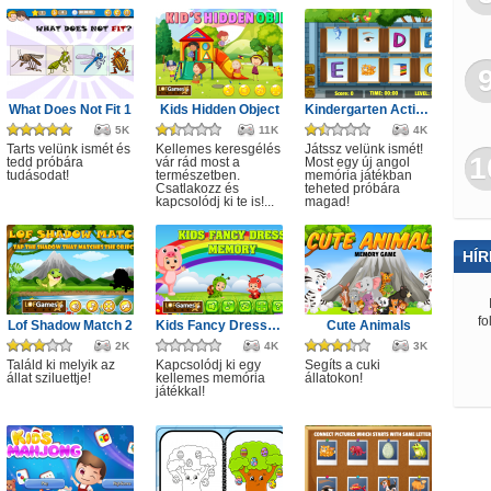
What Does Not Fit 1
Kids Hidden Object
Kindergarten Activity 4
5K
11K
4K
Tarts velünk ismét és
Kellemes keresgélés
Játssz velünk ismét!
1
tedd próbára
vár rád most a
Most egy új angol
tudásodat!
természetben.
memória játékban
Csatlakozz és
teheted próbára
kapcsolódj ki te is!...
magad!
HÍR
fo
Lof Shadow Match 2
Kids Fancy Dress Memory
Cute Animals
2K
4K
3K
Találd ki melyik az
Kapcsolódj ki egy
Segíts a cuki
állat sziluettje!
kellemes memória
állatokon!
játékkal!