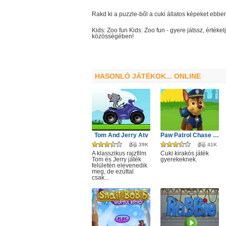
Rakd ki a puzzle-ből a cuki állatos képeket ebb
Kids: Zoo fun
Kids: Zoo fun
- gyere játssz, érték
közösségében!
HASONLÓ JÁTÉKOK... ONLINE
Tom And Jerry Atv
Paw Patrol Chase Puzzle
39K
41K
A klasszikus rajzfilm
Cuki kirakós játék
Tom és Jerry játék
gyerekeknek.
felületén elevenedik
meg, de ezúttal
csak...