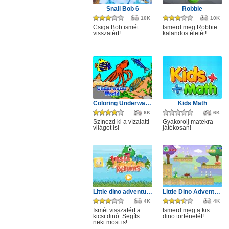
Snail Bob 6
Robbie
10K
10K
Csiga Bob ismét
Ismerd meg Robbie
visszatért!
kalandos életét!
Coloring Underwater World
Kids Math
6K
6K
Színezd ki a vízalatti
Gyakorolj matekra
világot is!
játékosan!
Little dino adventure returns
Little Dino Adventure
4K
4K
Ismét visszatért a
Ismerd meg a kis
kicsi dinó. Segíts
dino történetét!
neki most is!