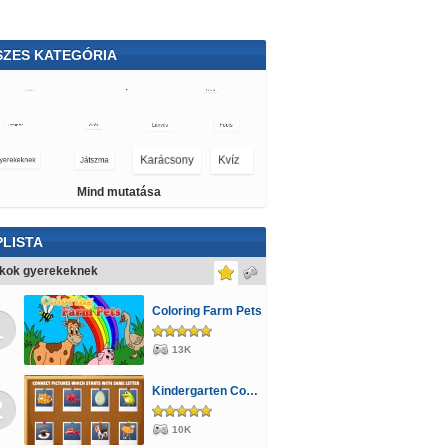
SZES KATEGÓRIA
ktoros
Hercegnős
Sakk
Orvosos
3D
Cartoon Network
Mind mutatása
LISTA
ékok gyerekeknek
Coloring Farm Pets
1
13K
Kindergarten Connect
2
10K