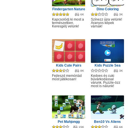
Findergarten Nature
Dino Coloring
6K
3K
Kapcsolódj ki most a
Színezz újra velünk!
természetben.
Aranyos képek
Keresgélj velünk!
várnak!
Kids Cute Pairs
Kids Puzzle Sea
8K
3K
Fejleszd memóriád
Kedves és cuki
most játékosan!
búvárkodással
várunk. Puzzle-özz
most is nálunk!
Pet Mahjongg
Ben10 Vs Aliens
15K
6K