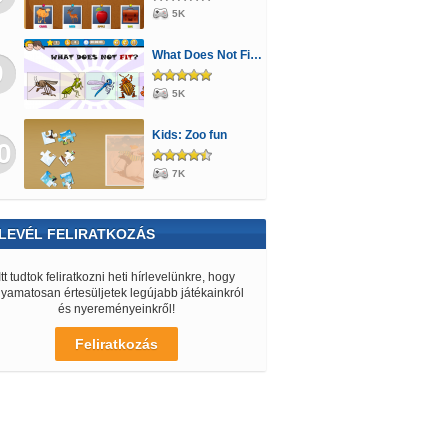
5K
What Does Not Fit 1
9
5K
Kids: Zoo fun
0
7K
LEVÉL FELIRATKOZÁS
Itt tudtok feliratkozni heti hírlevelünkre, hogy
lyamatosan értesüljetek legújabb játékainkról
és nyereményeinkről!
Feliratkozás