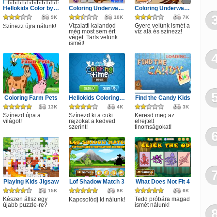
Hellokids Color by Number
Coloring Underwater World 3
Coloring Underwater World 2
9K
10K
7K
Vízalatti kalandod
Gyere velünk ismét a
Színezz újra nálunk!
még most sem ért
víz alá és színezz!
véget. Tarts velünk
ismét!
Coloring Farm Pets
Hellokids Coloring Time
Find the Candy Kids
13K
4K
3K
Színezd újra a
Színezd ki a cuki
Keresd meg az
világot!
rajzokat a kedved
elrejtett
szerint!
finomságokat!
Playing Kids Jigsaw
Lof Shadow Match 3
What Does Not Fit 4
15K
8K
6K
Készen állsz egy
Tedd próbára magad
Kapcsolódj ki nálunk!
újabb puzzle-re?
ismét nálunk!