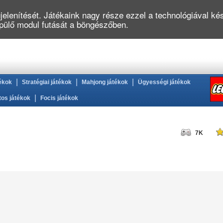
elenítését. Játékaink nagy része ezzel a technológiával kés
épülő modul futását a böngészőben.
|
|
|
ékok
Stratégiai játékok
Mahjong játékok
Ügyességi játékok
|
tos játékok
Focis játékok
7K