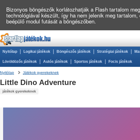
Bizonyos böngészők korlátozhatják a Flash tartalom megj
technológiával készült, így ha nem jelenik meg tartalom,
beépülő modul futását a böngészőben.
|
|
|
|
Nyitólap
Logikai játékok
Böngészős játékok
Stratégiai játékok
Ma
|
|
|
Lövöldözős játékok
Autós játékok
Sportos játékok
Focis játékok
Nyitólap
Játékok gyerekeknek
Little Dino Adventure
játékok gyerekeknek