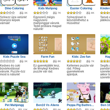
Dino Coloring
Kids Mahjong
Easter Coloring
3K
7K
8K
Színezz újra velünk!
Egyszerű mégis
Színezéssel is
Tanulj 
Aranyos képek
nagyszerű
készülődhetsz a
játékos
várnak!
mahjonggal várunk.
Húsvétra!
Tedd próbára magad
nálunk!
Kids Puzzle Sea
Farm Fun
Kids: Zoo fun
Ha
3K
8K
7K
Kedves és cuki
Ez gyerekjáték lesz,
Kellemes puzzle vár
Segíts 
búvárkodással
de tényleg! Kedves
rád. Főleg
pandán
várunk. Puzzle-özz
puzzle vár rád.
gyerekeknek
szerete
most is nálunk!
ajánljuk.
akkor b
szeretn
Pet Mahjongg
Ben10 Vs Aliens
Peppa Pig Bathroom Cleaning
Ben 10
15K
6K
12K