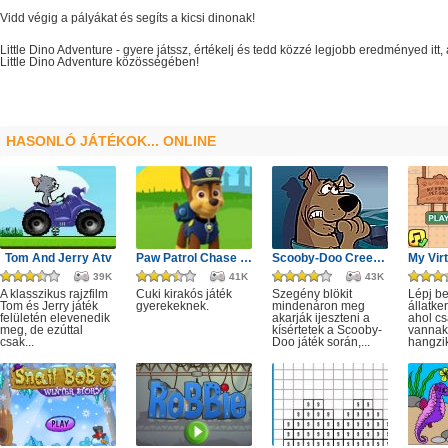
Vidd végig a pályákat és segíts a kicsi dinonak!
Little Dino Adventure
- gyere játssz, értékelj és tedd közzé legjobb eredményed itt
Little Dino Adventure
közösségében!
HASONLÓ JÁTÉKOK... ONLINE
Tom And Jerry Atv
Paw Patrol Chase Puzzle
Scooby-Doo Creepy Castle
39K
41K
43K
A klasszikus rajzfilm
Cuki kirakós játék
Szegény blökit
Lépj b
Tom és Jerry játék
gyerekeknek.
mindenáron meg
állatk
felületén elevenedik
akarják ijeszteni a
ahol cs
meg, de ezúttal
kísértetek a Scooby-
vannak
csak...
Doo játék során,...
hangzik