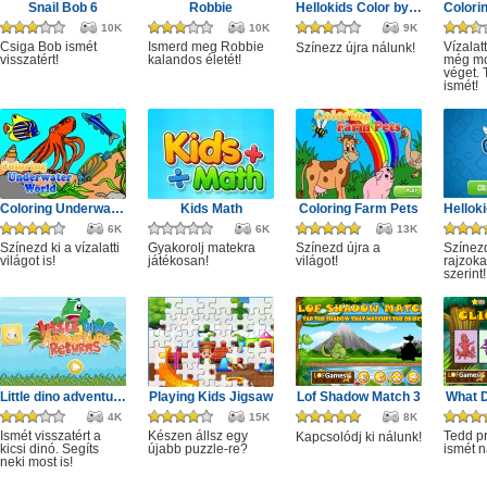
Snail Bob 6
Robbie
Hellokids Color by Number
10K
10K
9K
Csiga Bob ismét
Ismerd meg Robbie
Vízalat
Színezz újra nálunk!
visszatért!
kalandos életét!
még mo
véget. 
ismét!
Coloring Underwater World
Kids Math
Coloring Farm Pets
6K
6K
13K
Színezd ki a vízalatti
Gyakorolj matekra
Színezd újra a
Színezd
világot is!
játékosan!
világot!
rajzoka
szerint!
Little dino adventure returns
Playing Kids Jigsaw
Lof Shadow Match 3
What D
4K
15K
8K
Ismét visszatért a
Készen állsz egy
Tedd p
Kapcsolódj ki nálunk!
kicsi dinó. Segíts
újabb puzzle-re?
ismét n
neki most is!