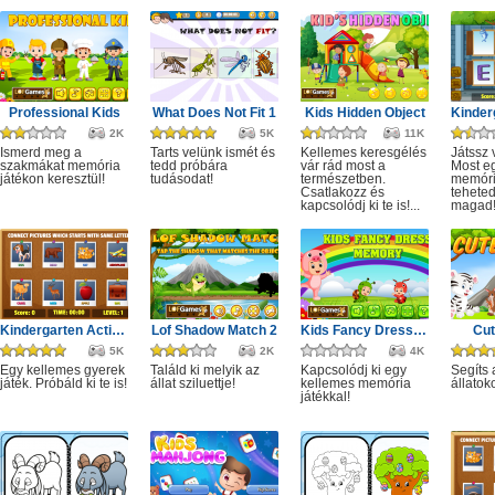
Professional Kids
What Does Not Fit 1
Kids Hidden Object
2K
5K
11K
Ismerd meg a
Tarts velünk ismét és
Kellemes keresgélés
Játssz 
szakmákat memória
tedd próbára
vár rád most a
Most eg
játékon keresztül!
tudásodat!
természetben.
memóri
Csatlakozz és
tehete
kapcsolódj ki te is!...
magad
Kindergarten Activity 1
Lof Shadow Match 2
Kids Fancy Dress Memory
Cut
5K
2K
4K
Egy kellemes gyerek
Találd ki melyik az
Kapcsolódj ki egy
Segíts 
játék. Próbáld ki te is!
állat sziluettje!
kellemes memória
állatok
játékkal!