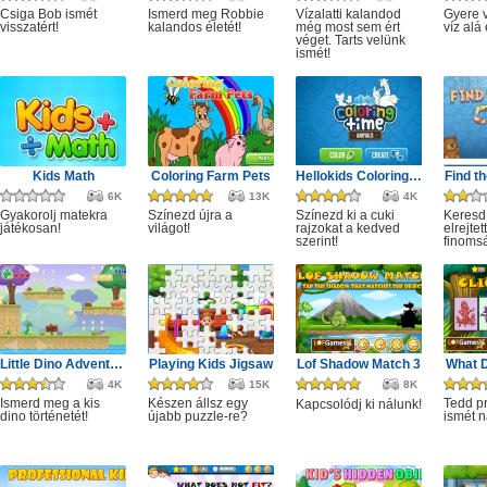
Csiga Bob ismét
Ismerd meg Robbie
Vízalatti kalandod
Gyere v
visszatért!
kalandos életét!
még most sem ért
víz alá
véget. Tarts velünk
ismét!
Kids Math
Coloring Farm Pets
Hellokids Coloring Time
Find t
6K
13K
4K
Gyakorolj matekra
Színezd újra a
Színezd ki a cuki
Keresd
játékosan!
világot!
rajzokat a kedved
elrejtett
szerint!
finoms
Little Dino Adventure
Playing Kids Jigsaw
Lof Shadow Match 3
What D
4K
15K
8K
Ismerd meg a kis
Készen állsz egy
Tedd p
Kapcsolódj ki nálunk!
dino történetét!
újabb puzzle-re?
ismét n