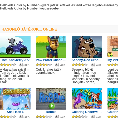
Hellokids Color by Number
- gyere játssz, értékelj és tedd közzé legjobb eredmén
Hellokids Color by Number
közösségében!
HASONLÓ JÁTÉKOK... ONLINE
Tom And Jerry Atv
Paw Patrol Chase Puzzle
Scooby-Doo Creepy Castle
39K
41K
43K
A klasszikus rajzfilm
Cuki kirakós játék
Szegény blökit
Lépj b
Tom és Jerry játék
gyerekeknek.
mindenáron meg
állatk
felületén elevenedik
akarják ijeszteni a
ahol cs
meg, de ezúttal
kísértetek a Scooby-
vannak
csak...
Doo játék során,...
hangzik
Snail Bob 6
Robbie
Coloring Underwater World 3
10K
10K
10K