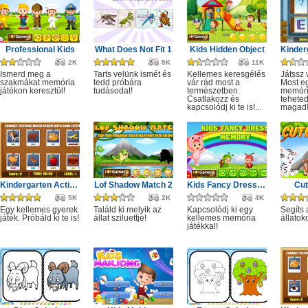
Professional Kids
What Does Not Fit 1
Kids Hidden Object
2K
5K
11K
Ismerd meg a
Tarts velünk ismét és
Kellemes keresgélés
Játssz 
szakmákat memória
tedd próbára
vár rád most a
Most eg
játékon keresztül!
tudásodat!
természetben.
memóri
Csatlakozz és
tehete
kapcsolódj ki te is!...
magad
Kindergarten Activity 1
Lof Shadow Match 2
Kids Fancy Dress Memory
Cut
5K
2K
4K
Egy kellemes gyerek
Találd ki melyik az
Kapcsolódj ki egy
Segíts 
játék. Próbáld ki te is!
állat sziluettje!
kellemes memória
állatok
játékkal!