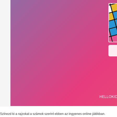
Színezd ki a rajzokat a számok szerint ebben az ingyenes online játékban.