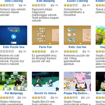
Dino Coloring
Kids Mahjong
Easter Coloring
3K
7K
8K
Színezz újra velünk!
Egyszerű mégis
Színezéssel is
Tanulj 
Aranyos képek
nagyszerű
készülődhetsz a
játékos
várnak!
mahjonggal várunk.
Húsvétra!
Tedd próbára magad
nálunk!
Kids Puzzle Sea
Farm Fun
Kids: Zoo fun
Ha
3K
8K
7K
Kedves és cuki
Ez gyerekjáték lesz,
Kellemes puzzle vár
Segíts 
búvárkodással
de tényleg! Kedves
rád. Főleg
pandán
várunk. Puzzle-özz
puzzle vár rád.
gyerekeknek
szerete
most is nálunk!
ajánljuk.
akkor b
szeretn
Pet Mahjongg
Ben10 Vs Aliens
Peppa Pig Bathroom Cleaning
Ben 10
15K
6K
12K
Állatos Mahjong
Segíts Ben10-nek,
Segíts Peppa
Igazi b
játék gyerekeknek.
hogy védekezni
malacéknak ebben a
rajzfil