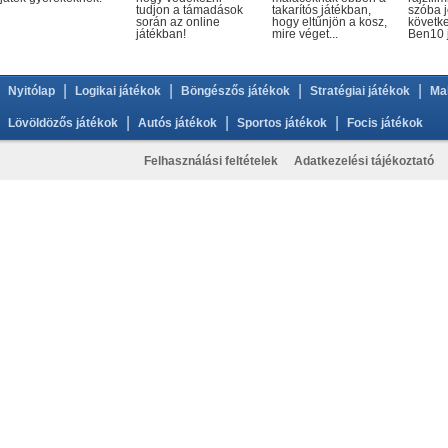
tudjon a támadások
takarítós játékban,
szóba j
során az online
hogy eltűnjön a kosz,
követke
játékban!
mire véget...
Ben10 j
|
|
|
|
Nyitólap
Logikai játékok
Böngészős játékok
Stratégiai játékok
Ma
|
|
|
Lövöldözős játékok
Autós játékok
Sportos játékok
Focis játékok
Felhasználási feltételek
Adatkezelési tájékoztató