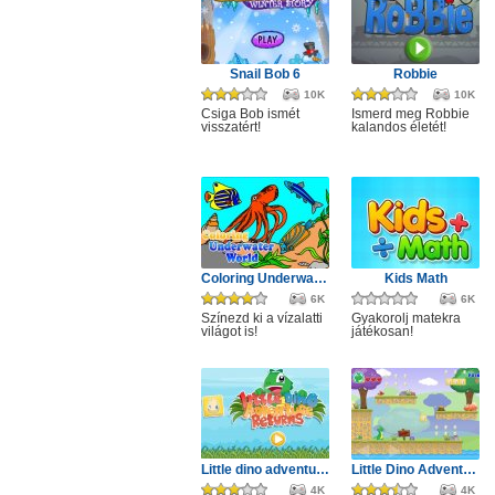
Snail Bob 6
Robbie
10K
10K
Csiga Bob ismét
Ismerd meg Robbie
visszatért!
kalandos életét!
Coloring Underwater World
Kids Math
6K
6K
Színezd ki a vízalatti
Gyakorolj matekra
világot is!
játékosan!
Little dino adventure returns
Little Dino Adventure
4K
4K