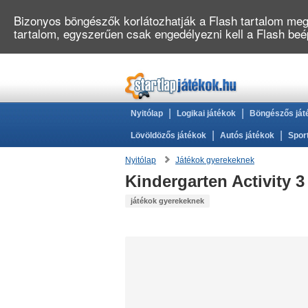
Bizonyos böngészők korlátozhatják a Flash tartalom megj
tartalom, egyszerűen csak engedélyezni kell a Flash be
|
|
Nyitólap
Logikai játékok
Böngészős ját
|
|
Lövöldözős játékok
Autós játékok
Spor
Nyitólap
Játékok gyerekeknek
Kindergarten Activity 3
játékok gyerekeknek