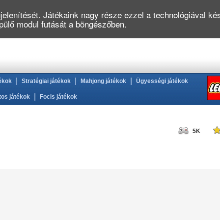
elenítését. Játékaink nagy része ezzel a technológiával kés
épülő modul futását a böngészőben.
|
|
|
ékok
Stratégiai játékok
Mahjong játékok
Ügyességi játékok
|
tos játékok
Focis játékok
5K