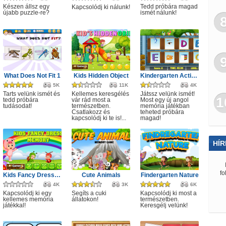
Készen állsz egy
Tedd próbára magad
Kapcsolódj ki nálunk!
újabb puzzle-re?
ismét nálunk!
What Does Not Fit 1
Kids Hidden Object
Kindergarten Activity 4
5K
11K
4K
Tarts velünk ismét és
Kellemes keresgélés
Játssz velünk ismét!
1
tedd próbára
vár rád most a
Most egy új angol
tudásodat!
természetben.
memória játékban
Csatlakozz és
teheted próbára
kapcsolódj ki te is!...
magad!
HÍR
fo
Kids Fancy Dress Memory
Cute Animals
Findergarten Nature
4K
3K
6K
Kapcsolódj ki egy
Segíts a cuki
Kapcsolódj ki most a
kellemes memória
állatokon!
természetben.
játékkal!
Keresgélj velünk!