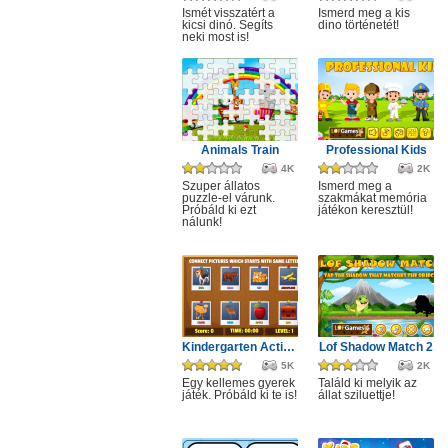
Ismét visszatért a
Ismerd meg a kis
kicsi dinó. Segíts
dino történetét!
neki most is!
Animals Train
Professional Kids
4K
2K
Szuper állatos
Ismerd meg a
puzzle-el várunk.
szakmákat memória
Próbáld ki ezt
játékon keresztül!
nálunk!
Kindergarten Activity 1
Lof Shadow Match 2
5K
2K
Egy kellemes gyerek
Találd ki melyik az
játék. Próbáld ki te is!
állat sziluettje!