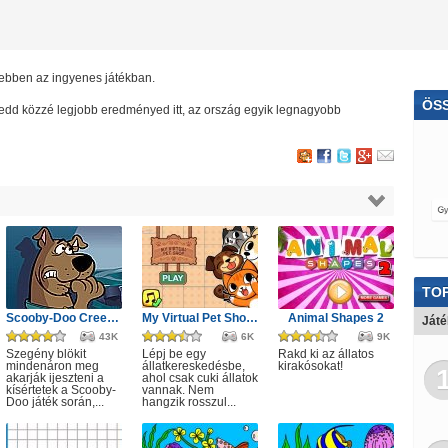
ebben az ingyenes játékban.
ÖS
s tedd közzé legjobb eredményed itt, az ország egyik legnagyobb
Vicc
TOP
Scooby-Doo Creepy Castle
My Virtual Pet Shop Cute Animals
Animal Shapes 2
Ját
43K
6K
9K
Szegény blökit
Lépj be egy
Rakd ki az állatos
mindenáron meg
állatkereskedésbe,
kirakósokat!
akarják ijeszteni a
ahol csak cuki állatok
kísértetek a Scooby-
vannak. Nem
Doo játék során,...
hangzik rosszul...