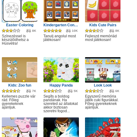
Easter Coloring
Kindergarten Connect
Kids Cute Pairs
8K
10K
8K
Színezéssel is
Tanulj angolul most
Fejleszd memóriád
készülődhetsz a
játékosan!
most játékosan!
Húsvétra!
Kids: Zoo fun
Happy Panda
Look Look
7K
5K
6K
Kellemes puzzle vár
Segíts a boldog
Egyszerű memória
rád. Főleg
pandának. Ha
játék cuki figurákkal.
gyerekeknek
szereted az állatokat
Főleg gyerekeknek
ajánljuk.
akkor biztosan
ajánljuk.
szeretni fogod...