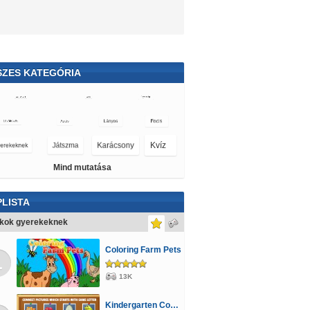
SZES KATEGÓRIA
es
Mario
Parkolós
Karácsony
Cápás
Spongyabob
Mind mutatása
LISTA
ékok gyerekeknek
Coloring Farm Pets
1
13K
Kindergarten Connect