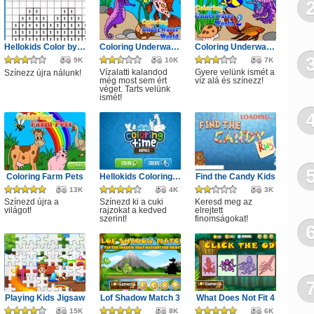
Hellokids Color by Number
Coloring Underwater World 3
Coloring Underwater World 2
9K
10K
7K
Vízalatti kalandod
Gyere velünk ismét a
Színezz újra nálunk!
még most sem ért
víz alá és színezz!
véget. Tarts velünk
ismét!
Coloring Farm Pets
Hellokids Coloring Time
Find the Candy Kids
13K
4K
3K
Színezd újra a
Színezd ki a cuki
Keresd meg az
világot!
rajzokat a kedved
elrejtett
szerint!
finomságokat!
Playing Kids Jigsaw
Lof Shadow Match 3
What Does Not Fit 4
15K
8K
6K