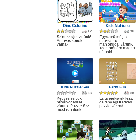
Dino Coloring
Kids Mahjong
3K
7K
Színezz újra velünk!
Egyszerű mégis
Aranyos képek
nagyszerű
várnak!
mahjonggal várunk.
Tedd próbára magad
nálunk!
Kids Puzzle Sea
Farm Fun
3K
8K
Kedves és cuki
Ez gyerekjáték lesz,
búvárkodással
de tényleg! Kedves
várunk. Puzzle-özz
puzzle vár rád.
most is nálunk!