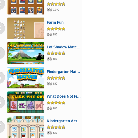
2
10K
Farm Fun
3
8K
Lof Shadow Match 3
4
8K
Findergarten Nature
5
6K
What Does Not Fit 4
6
6K
Kindergarten Activity 3
7
5K