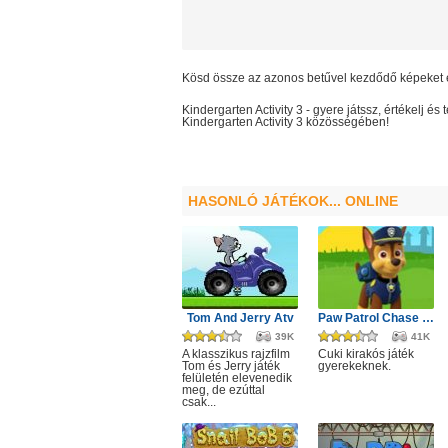
Kösd össze az azonos betűvel kezdődő képeket 
Kindergarten Activity 3
- gyere játssz, értékelj é
Kindergarten Activity 3
közösségében!
HASONLÓ JÁTÉKOK... ONLINE
Tom And Jerry Atv
Paw Patrol Chase Puzzle
39K
41K
A klasszikus rajzfilm
Cuki kirakós játék
Tom és Jerry játék
gyerekeknek.
felületén elevenedik
meg, de ezúttal
csak...