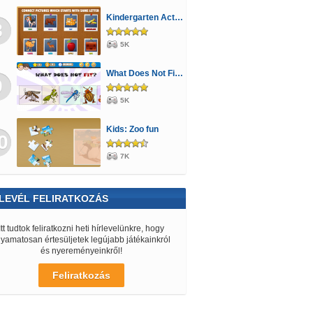
Kindergarten Activity 1
8
5K
What Does Not Fit 1
9
5K
Kids: Zoo fun
0
7K
LEVÉL FELIRATKOZÁS
Itt tudtok feliratkozni heti hírlevelünkre, hogy
lyamatosan értesüljetek legújabb játékainkról
és nyereményeinkről!
Feliratkozás