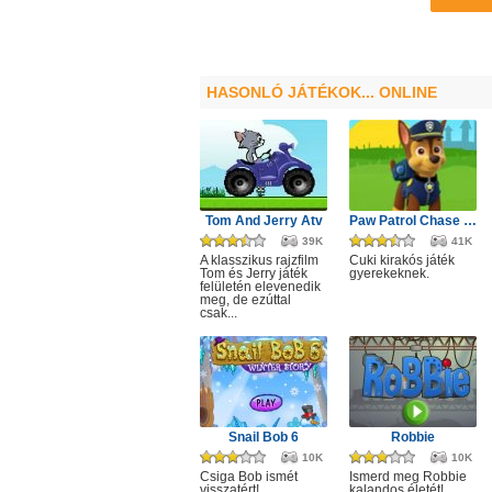
HASONLÓ JÁTÉKOK... ONLINE
Tom And Jerry Atv
Paw Patrol Chase Puzzle
39K
41K
A klasszikus rajzfilm
Cuki kirakós játék
Tom és Jerry játék
gyerekeknek.
felületén elevenedik
meg, de ezúttal
csak...
Snail Bob 6
Robbie
10K
10K
Csiga Bob ismét
Ismerd meg Robbie
visszatért!
kalandos életét!