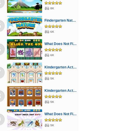
4
8K
Findergarten Nature
5
6K
What Does Not Fit 4
6
6K
Kindergarten Activity 3
7
5K
Kindergarten Activity 1
8
5K
What Does Not Fit 1
9
5K