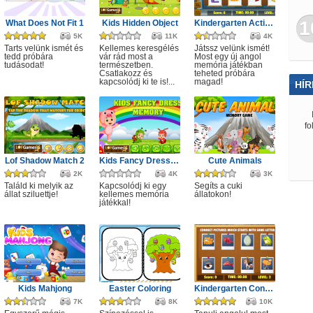
1
What Does Not Fit 1
Kids Hidden Object
Kindergarten Activity 4
5K
11K
4K
Tarts velünk ismét és
Kellemes keresgélés
Játssz velünk ismét!
tedd próbára
vár rád most a
Most egy új angol
tudásodat!
természetben.
memória játékban
Csatlakozz és
teheted próbára
kapcsolódj ki te is!...
magad!
HÍR
fo
Lof Shadow Match 2
Kids Fancy Dress Memory
Cute Animals
2K
4K
3K
Találd ki melyik az
Kapcsolódj ki egy
Segíts a cuki
állat sziluettje!
kellemes memória
állatokon!
játékkal!
Kids Mahjong
Easter Coloring
Kindergarten Connect
7K
8K
10K