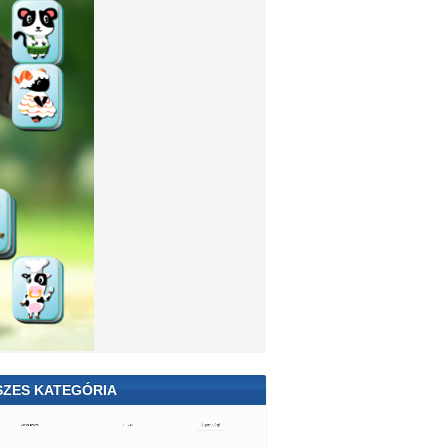
SZES KATEGÓRIA
ekedős
Katonás
Kamionos
Állatkertes