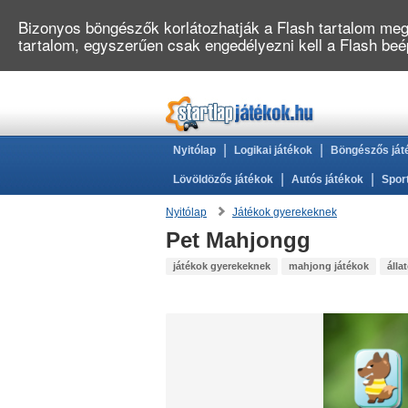
Bizonyos böngészők korlátozhatják a Flash tartalom megj
tartalom, egyszerűen csak engedélyezni kell a Flash be
|
|
Nyitólap
Logikai játékok
Böngészős ját
|
|
Lövöldözős játékok
Autós játékok
Spor
Nyitólap
Játékok gyerekeknek
Pet Mahjongg
játékok gyerekeknek
mahjong játékok
álla