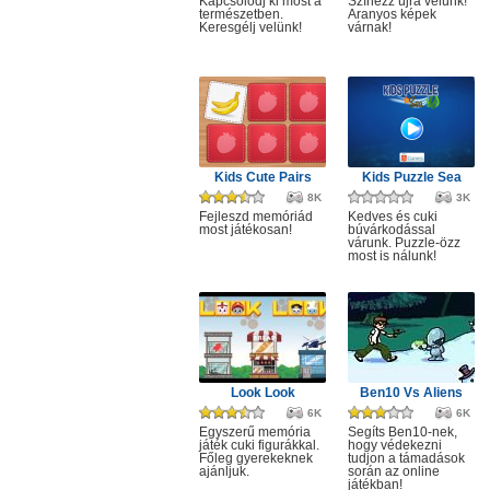
Kapcsolódj ki most a
Színezz újra velünk!
természetben.
Aranyos képek
Keresgélj velünk!
várnak!
Kids Cute Pairs
Kids Puzzle Sea
8K
3K
Fejleszd memóriád
Kedves és cuki
most játékosan!
búvárkodással
várunk. Puzzle-özz
most is nálunk!
Look Look
Ben10 Vs Aliens
6K
6K
Egyszerű memória
Segíts Ben10-nek,
játék cuki figurákkal.
hogy védekezni
Főleg gyerekeknek
tudjon a támadások
ajánljuk.
során az online
játékban!