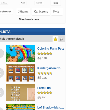
Tom és Jerry
Öltöztetős
Repülős
Mind mutatása
LISTA
ékok gyerekeknek
Coloring Farm Pets
1
13K
Kindergarten Connect
2
10K
Farm Fun
3
8K
Lof Shadow Match 3