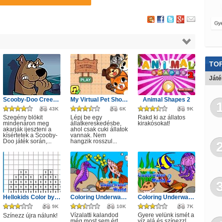
TOP
Ját
Scooby-Doo Creepy Castle
My Virtual Pet Shop Cute Animals
Animal Shapes 2
43K
6K
9K
Szegény blökit
Lépj be egy
Rakd ki az állatos
mindenáron meg
állatkereskedésbe,
kirakósokat!
akarják ijeszteni a
ahol csak cuki állatok
kísértetek a Scooby-
vannak. Nem
Doo játék során,...
hangzik rosszul...
Hellokids Color by Number
Coloring Underwater World 3
Coloring Underwater World 2
9K
10K
7K
Vízalatti kalandod
Gyere velünk ismét a
Színezz újra nálunk!
még most sem ért
víz alá és színezz!