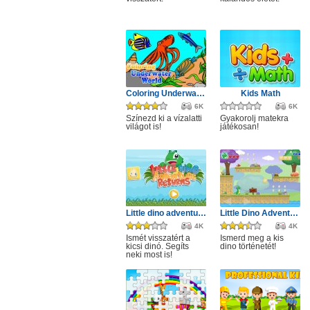
Coloring Underwater World
Kids Math
6K
6K
Színezd ki a vízalatti
Gyakorolj matekra
világot is!
játékosan!
Little dino adventure returns
Little Dino Adventure
4K
4K
Ismét visszatért a
Ismerd meg a kis
kicsi dinó. Segíts
dino történetét!
neki most is!