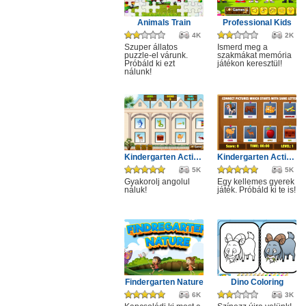
Animals Train
Professional Kids
4K
2K
Szuper állatos
Ismerd meg a
puzzle-el várunk.
szakmákat memória
Próbáld ki ezt
játékon keresztül!
nálunk!
Kindergarten Activity 3
Kindergarten Activity 1
5K
5K
Gyakorolj angolul
Egy kellemes gyerek
náluk!
játék. Próbáld ki te is!
Findergarten Nature
Dino Coloring
6K
3K