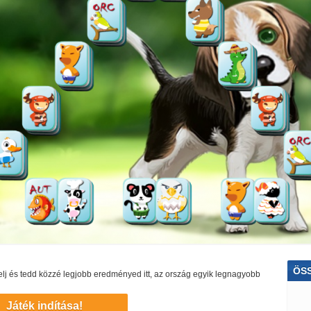
ÖS
ékelj és tedd közzé legjobb eredményed itt, az ország egyik legnagyobb
Ver
Játék indítása!