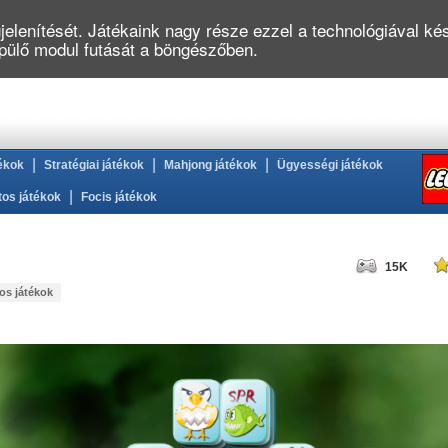
elenítését. Játékaink nagy része ezzel a technológiával kés
épülő modul futását a böngészőben.
|
|
|
ékok
Stratégiai játékok
Mahjong játékok
Ügyességi játékok
|
tos játékok
Focis játékok
15K
tos játékok