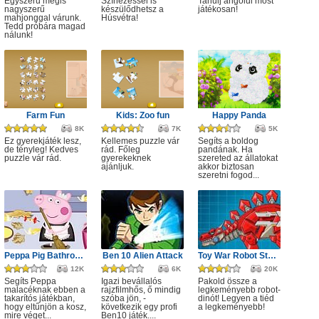
Egyszerű mégis
Színezéssel is
Tanulj angolul most
nagyszerű
készülődhetsz a
játékosan!
mahjonggal várunk.
Húsvétra!
Tedd próbára magad
nálunk!
Farm Fun
Kids: Zoo fun
Happy Panda
8K
7K
5K
Ez gyerekjáték lesz,
Kellemes puzzle vár
Segíts a boldog
de tényleg! Kedves
rád. Főleg
pandának. Ha
puzzle vár rád.
gyerekeknek
szereted az állatokat
ajánljuk.
akkor biztosan
szeretni fogod...
Peppa Pig Bathroom Cleaning
Ben 10 Alien Attack
Toy War Robot Stegosaurus
12K
6K
20K
Segíts Peppa
Igazi bevállalós
Pakold össze a
malacéknak ebben a
rajzfilmhős, ő mindig
legkeményebb robot-
takarítós játékban,
szóba jön, -
dinót! Legyen a tiéd
hogy eltűnjön a kosz,
következik egy profi
a legkeményebb!
mire véget...
Ben10 játék....