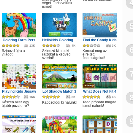
véget. Tarts velünk
ismét!
Coloring Farm Pets
Hellokids Coloring Time
Find the Candy Kids
13K
4K
3K
Színezd újra a
Színezd ki a cuki
Keresd meg az
világot!
rajzokat a kedved
elrejtett
szerint!
finomságokat!
Playing Kids Jigsaw
Lof Shadow Match 3
What Does Not Fit 4
15K
8K
6K
Készen állsz egy
Tedd próbára magad
Kapcsolódj ki nálunk!
újabb puzzle-re?
ismét nálunk!