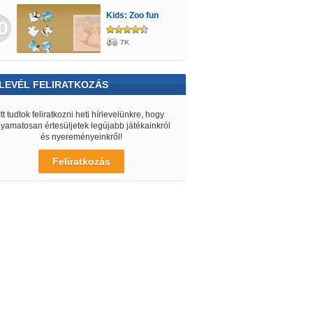
Kids: Zoo fun
0
7K
LEVÉL FELIRATKOZÁS
Itt tudtok feliratkozni heti hírlevelünkre, hogy
lyamatosan értesüljetek legújabb játékainkról
és nyereményeinkről!
Feliratkozás