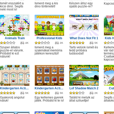
Ismét visszatért a
Ismerd meg a kis
Készen állsz egy
Kapcsol
kicsi dinó. Segíts
dino történetét!
újabb puzzle-re?
neki most is!
Animals Train
Professional Kids
What Does Not Fit 1
Kids H
4K
2K
5K
Szuper állatos
Ismerd meg a
Tarts velünk ismét és
Kellem
puzzle-el várunk.
szakmákat memória
tedd próbára
vár rád
Próbáld ki ezt
játékon keresztül!
tudásodat!
termés
nálunk!
Csatla
kapcsoló
Kindergarten Activity 3
Kindergarten Activity 1
Lof Shadow Match 2
Cut
5K
5K
2K
Gyakorolj angolul
Egy kellemes gyerek
Találd ki melyik az
Segíts 
náluk!
játék. Próbáld ki te is!
állat sziluettje!
állatok