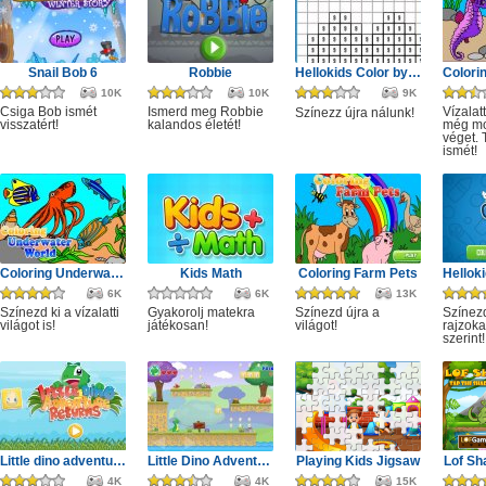
Snail Bob 6
Robbie
Hellokids Color by Number
10K
10K
9K
Csiga Bob ismét
Ismerd meg Robbie
Vízalat
Színezz újra nálunk!
visszatért!
kalandos életét!
még mo
véget. 
ismét!
Coloring Underwater World
Kids Math
Coloring Farm Pets
6K
6K
13K
Színezd ki a vízalatti
Gyakorolj matekra
Színezd újra a
Színezd
világot is!
játékosan!
világot!
rajzoka
szerint!
Little dino adventure returns
Little Dino Adventure
Playing Kids Jigsaw
Lof Sh
4K
4K
15K