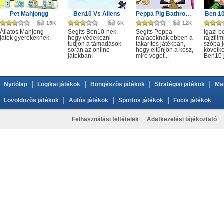
Pet Mahjongg
Ben10 Vs Aliens
Peppa Pig Bathroom Cleaning
Ben 10
15K
6K
12K
Állatos Mahjong
Segíts Ben10-nek,
Segíts Peppa
Igazi b
játék gyerekeknek.
hogy védekezni
malacéknak ebben a
rajzfil
tudjon a támadások
takarítós játékban,
szóba j
során az online
hogy eltűnjön a kosz,
követke
játékban!
mire véget...
Ben10 j
|
|
|
|
Nyitólap
Logikai játékok
Böngészős játékok
Stratégiai játékok
Ma
|
|
|
Lövöldözős játékok
Autós játékok
Sportos játékok
Focis játékok
Felhasználási feltételek
Adatkezelési tájékoztató