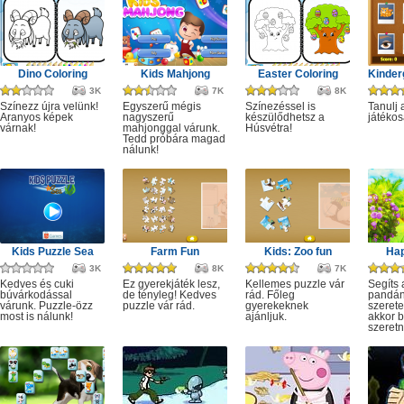
Dino Coloring
Kids Mahjong
Easter Coloring
3K
7K
8K
Színezz újra velünk!
Egyszerű mégis
Színezéssel is
Tanulj 
Aranyos képek
nagyszerű
készülődhetsz a
játékos
várnak!
mahjonggal várunk.
Húsvétra!
Tedd próbára magad
nálunk!
Kids Puzzle Sea
Farm Fun
Kids: Zoo fun
Ha
3K
8K
7K
Kedves és cuki
Ez gyerekjáték lesz,
Kellemes puzzle vár
Segíts 
búvárkodással
de tényleg! Kedves
rád. Főleg
pandán
várunk. Puzzle-özz
puzzle vár rád.
gyerekeknek
szerete
most is nálunk!
ajánljuk.
akkor b
szeretn