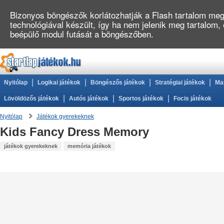
Bizonyos böngészők korlátozhatják a Flash tartalom megj
technológiával készült, így ha nem jelenik meg tartalom,
beépülő modul futását a böngészőben.
|
|
|
|
Nyitólap
Logikai játékok
Böngészős játékok
Stratégiai játékok
Ma
|
|
|
Lövöldözős játékok
Autós játékok
Sportos játékok
Focis játékok
Nyitólap
Játékok gyerekeknek
Kids Fancy Dress Memory
játékok gyerekeknek
memória játékok