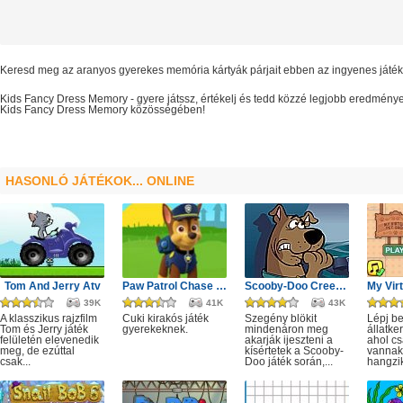
Keresd meg az aranyos gyerekes memória kártyák párjait ebben az ingyenes játék
Kids Fancy Dress Memory
- gyere játssz, értékelj és tedd közzé legjobb eredmény
Kids Fancy Dress Memory
közösségében!
HASONLÓ JÁTÉKOK... ONLINE
Tom And Jerry Atv
Paw Patrol Chase Puzzle
Scooby-Doo Creepy Castle
39K
41K
43K
A klasszikus rajzfilm
Cuki kirakós játék
Szegény blökit
Lépj b
Tom és Jerry játék
gyerekeknek.
mindenáron meg
állatk
felületén elevenedik
akarják ijeszteni a
ahol cs
meg, de ezúttal
kísértetek a Scooby-
vannak
csak...
Doo játék során,...
hangzik