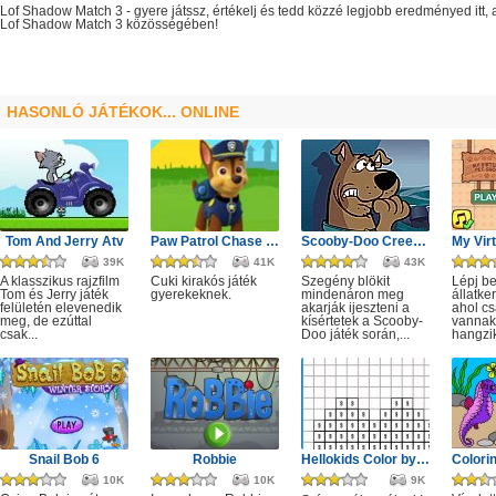
Lof Shadow Match 3
- gyere játssz, értékelj és tedd közzé legjobb eredményed itt
Lof Shadow Match 3
közösségében!
HASONLÓ JÁTÉKOK... ONLINE
Tom And Jerry Atv
Paw Patrol Chase Puzzle
Scooby-Doo Creepy Castle
39K
41K
43K
A klasszikus rajzfilm
Cuki kirakós játék
Szegény blökit
Lépj b
Tom és Jerry játék
gyerekeknek.
mindenáron meg
állatk
felületén elevenedik
akarják ijeszteni a
ahol cs
meg, de ezúttal
kísértetek a Scooby-
vannak
csak...
Doo játék során,...
hangzik
Snail Bob 6
Robbie
Hellokids Color by Number
10K
10K
9K