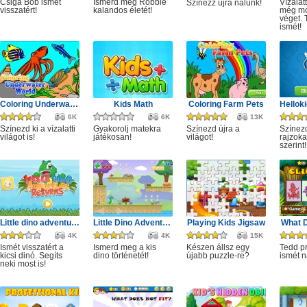
Csiga Bob ismét
Ismerd meg Robbie
Vízalat
Színezz újra nálunk!
visszatért!
kalandos életét!
még mo
véget. 
ismét!
Coloring Underwater World
Kids Math
Coloring Farm Pets
6K
6K
13K
Színezd ki a vízalatti
Gyakorolj matekra
Színezd újra a
Színezd
világot is!
játékosan!
világot!
rajzoka
szerint!
Little dino adventure returns
Little Dino Adventure
Playing Kids Jigsaw
What D
4K
4K
15K
Ismét visszatért a
Ismerd meg a kis
Készen állsz egy
Tedd p
kicsi dinó. Segíts
dino történetét!
újabb puzzle-re?
ismét n
neki most is!