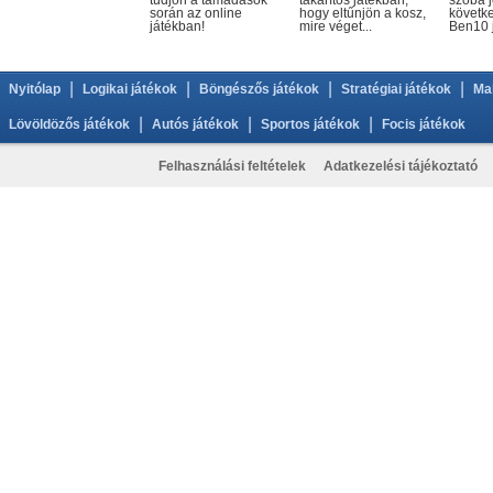
tudjon a támadások
takarítós játékban,
szóba j
során az online
hogy eltűnjön a kosz,
követke
játékban!
mire véget...
Ben10 j
|
|
|
|
Nyitólap
Logikai játékok
Böngészős játékok
Stratégiai játékok
Ma
|
|
|
Lövöldözős játékok
Autós játékok
Sportos játékok
Focis játékok
Felhasználási feltételek
Adatkezelési tájékoztató