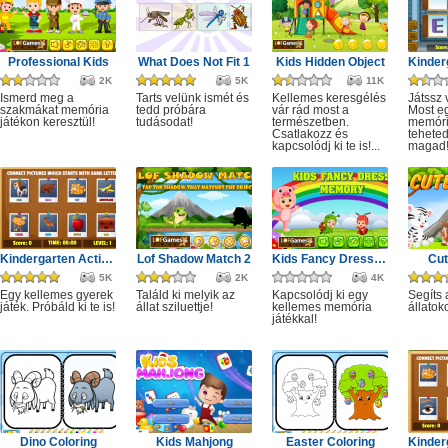
Professional Kids
What Does Not Fit 1
Kids Hidden Object
2K
5K
11K
Ismerd meg a
Tarts velünk ismét és
Kellemes keresgélés
Játssz 
szakmákat memória
tedd próbára
vár rád most a
Most eg
játékon keresztül!
tudásodat!
természetben.
memóri
Csatlakozz és
tehete
kapcsolódj ki te is!...
magad
Kindergarten Activity 1
Lof Shadow Match 2
Kids Fancy Dress Memory
Cut
5K
2K
4K
Egy kellemes gyerek
Találd ki melyik az
Kapcsolódj ki egy
Segíts 
játék. Próbáld ki te is!
állat sziluettje!
kellemes memória
állatok
játékkal!
Dino Coloring
Kids Mahjong
Easter Coloring