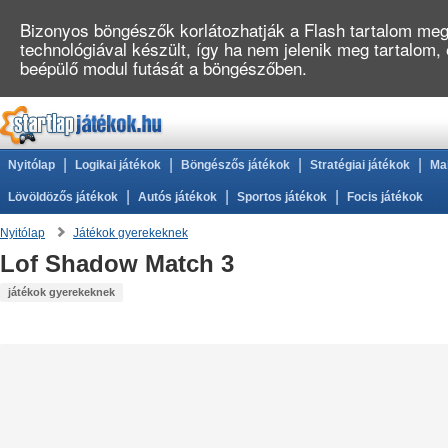
Bizonyos böngészők korlátozhatják a Flash tartalom megj
technológiával készült, így ha nem jelenik meg tartalom,
beépülő modul futását a böngészőben.
|
|
|
|
Nyitólap
Logikai játékok
Böngészős játékok
Stratégiai játékok
Ma
|
|
|
Lövöldözős játékok
Autós játékok
Sportos játékok
Focis játékok
Nyitólap
Játékok gyerekeknek
Lof Shadow Match 3
játékok gyerekeknek