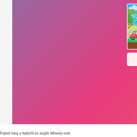
Fejtsd meg a fejtörőt és segíts Wheely-nek.