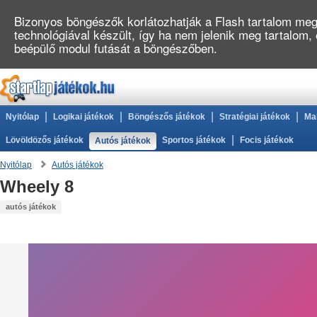
Bizonyos böngészők korlátozhatják a Flash tartalom megj
technológiával készült, így ha nem jelenik meg tartalom,
beépülő modul futását a böngészőben.
|
|
|
|
Nyitólap
Logikai játékok
Böngészős játékok
Stratégiai játékok
Ma
|
Lövöldözős játékok
Sportos játékok
Focis játékok
Autós játékok
Nyitólap
Autós játékok
Wheely 8
autós játékok