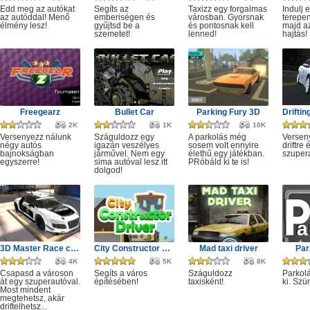
Edd meg az autókat
Segíts az
Taxizz egy forgalmas
Indulj 
az autóddal! Menő
emberiségen és
városban. Gyorsnak
terepen
élmény lesz!
gyűjtsd be a
és pontosnak kell
majd a
szemetet!
lenned!
hajtás!
Freegearz
Bullet Car
Parking Fury 3D
2K
1K
10K
Versenyezz nálunk
Száguldozz egy
A parkolás még
Versen
négy autós
igazán veszélyes
sosem volt ennyire
driftre 
bajnokságban
járművel. Nem egy
élethű egy játékban.
szuper
egyszerre!
sima autóval lesz itt
PRóbáld ki te is!
dolgod!
3D Master Race city drift
City Constructor Driver 3D
Mad taxi driver
Par
4K
5K
8K
Csapasd a városon
Segíts a város
Száguldozz
Parkolá
át egy szuperautóval.
építésében!
taxisként!
ki. Szü
Most mindent
megtehetsz, akár
driftelhetsz...