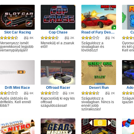
Slot Car Racing
Cop Chase
Road of Fury Desert Strike
C
8K
2K
7K
Versenyezz ismét
Menekülj el a zsaruk
Száguldozz a
Gyorsu
gyerekkorod legjobb
elől!
sivatagban és
és két 
versenypályáján!
lövöldözz!
Kell en
Drift Mini Race
Offroad Racer
Desert Run
Ado 
6K
13K
2K
Autós üldözés és
Kapcsolódj ki egy kis
Száguldozz a
Szágul
driftelés. Kell ennél
offroad
sivatagban. Nincs is
igazán 
több?
száguldozással!
ennél jobb
szórakozás!