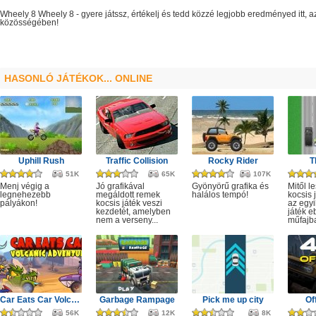
Wheely 8
Wheely 8
- gyere játssz, értékelj és tedd közzé legjobb eredményed itt,
közösségében!
HASONLÓ JÁTÉKOK... ONLINE
Uphill Rush
Traffic Collision
Rocky Rider
T
51K
65K
107K
Menj végig a
Jó grafikával
Gyönyörű grafika és
Mitől l
legnehezebb
megáldott remek
halálos tempó!
kocsis 
pályákon!
kocsis játék veszi
az egyi
kezdetét, amelyben
játék e
nem a verseny...
műfajba
Car Eats Car Volcanic Adventure
Garbage Rampage
Pick me up city
Of
56K
12K
8K