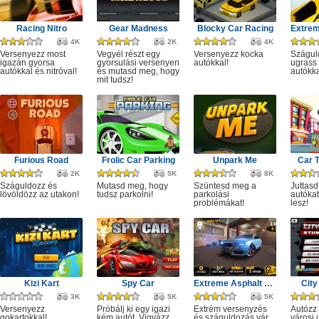
Racing Nitro
Gear Madness
Blocky Car Racing
4K
2K
4K
Versenyezz most
Vegyél részt egy
Versenyezz kocka
Szágul
igazán gyorsa
gyorsulási versenyen
autókkal!
ugrass
autókkal és nitróval!
és mutasd meg, hogy
autókka
mit tudsz!
Furious Road
Frolic Car Parking
Unpark Me
Car 
2K
5K
8K
Száguldozz és
Mutasd meg, hogy
Szüntesd meg a
Juttasd
lövöldözz az utakon!
tudsz parkolni!
parkolási
autókat
problémákat!
lesz!
Kizi Kart
Spy Car
Extreme Asphalt Car Racing
City
3K
5K
5K
Versenyezz
Próbálj ki egy igazi
Extrém versenyzés
Autózz
gokartokkal!
kém autót. Vigyázz
és száguldozás vár.
városi 