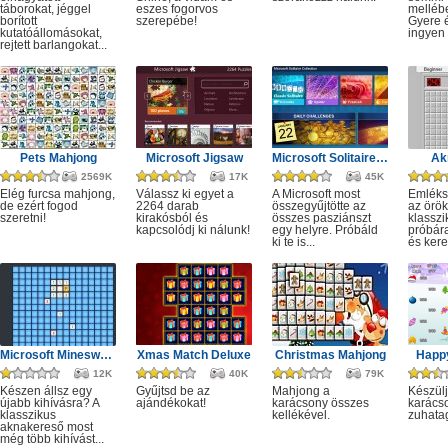
táborokat, jéggel
eszes fogorvos
melléb
borított
szerepébe!
Gyere é
kutatóállomásokat,
ingyen e
rejtett barlangokat...
Pets Mahjong
Microsoft Jigsaw
Microsoft Solitaire Collection
Ak
2569K
17K
45K
Elég furcsa mahjong,
Válassz ki egyet a
A Microsoft most
Emléks
de ezért fogod
2264 darab
összegyűjtötte az
az örök
szeretni!
kirakósból és
összes pasziánszt
klassz
kapcsolódj ki nálunk!
egy helyre. Próbáld
próbár
ki te is...
és kere
Microsoft Minesweeper
Xmas Match Deluxe
Christmas Mahjong
Happ
12K
40K
79K
Készen állsz egy
Gyűjtsd be az
Mahjong a
Készülj
újabb kihívásra? A
ajándékokat!
karácsony összes
karácso
klasszikus
kellékével.
zuhata
aknakereső most
még több kihívást...