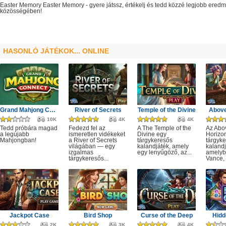
Easter Memory
Easter Memory
- gyere játssz, értékelj és tedd közzé legjobb ered
közösségében!
HASONLÓ JÁTÉKOK... ONLINE
Grand Mahjong Connect
River of Secrets
Temple of the Divine
Above
10K
4K
4K
Tedd próbára magad
Fedezd fel az
A The Temple of the
Az Abo
a legújabb
ismeretlen vidékeket
Divine egy
Horizo
Mahjongban!
a River of Secrets
tárgykeresős
tárgyk
világában — egy
kalandjáték, amely
kalandj
izgalmas
egy lenyűgöző, az...
amelyb
tárgykeresős...
Vance, 
Jackpot Case
Bird Shop
Curse of the Deep
Hidd
2K
3K
4K