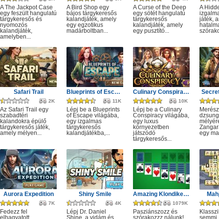
A The Jackpot Case
A Bird Shop egy
A Curse of the Deep
A Hidd
egy feszült hangulatú
bájos tárgykeresős
egy sötét hangulatú
izgalm
tárgykeresős és
kalandjáték, amely
tárgykeresős
játék, 
nyomozós
egy egzotikus
kalandjáték, amely
hatalm
kalandjáték,
madárboltban...
egy pusztító...
szórako
amelyben...
Safari Trail
Blueprints of Escape
Culinary Conspiracy
Secret
2K
11K
10K
Az Safari Trail egy
Lépj be a Blueprints
Lépj be a Culinary
Merész
szabadtéri
of Escape világába,
Conspiracy világába,
dzsung
kalandokra épülő
egy izgalmas
egy luxus
mélyére
tárgykeresős játék,
tárgykeresős
környezetben
Zangar
amely mélyen...
kalandjátékba,...
játszódó
egy mag
tárgykeresős...
Aurora Expedition
Shiny Smile
Amazing Klondike Solitaire
Mahj
7K
4K
1079K
Fedezz fel
Lépj Dr. Daniel
Pasziánszozz és
Klassz
elhagyatott
Shine, a vidám és
szórakozzz nálunk!
semmi