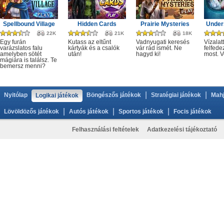
Spellbound Village
Hidden Cards
Prairie Mysteries
Under
22K
21K
18K
Egy furán
Kutass az eltűnt
Vadnyugati keresés
Vízalatt
varázslatos falu
kártyák és a csalók
vár rád ismét. Ne
felfede
amelyben sötét
után!
hagyd ki!
most. V
mágiára is találsz. Te
bemersz menni?
|
|
Nyitólap
Böngészős játékok
Stratégiai játékok
Mahj
Logikai játékok
|
|
|
Lövöldözős játékok
Autós játékok
Sportos játékok
Focis játékok
Felhasználási feltételek
Adatkezelési tájékoztató