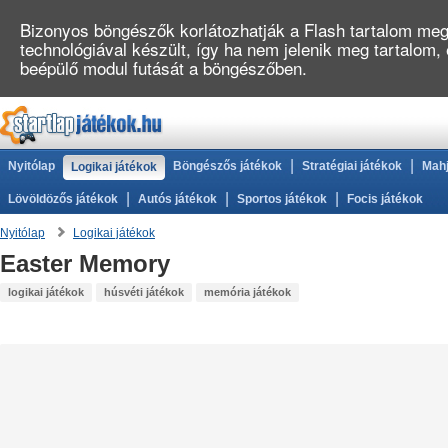
Bizonyos böngészők korlátozhatják a Flash tartalom megj
technológiával készült, így ha nem jelenik meg tartalom,
beépülő modul futását a böngészőben.
|
|
Nyitólap
Böngészős játékok
Stratégiai játékok
Mahj
Logikai játékok
|
|
|
Lövöldözős játékok
Autós játékok
Sportos játékok
Focis játékok
Nyitólap
Logikai játékok
Easter Memory
logikai játékok
húsvéti játékok
memória játékok