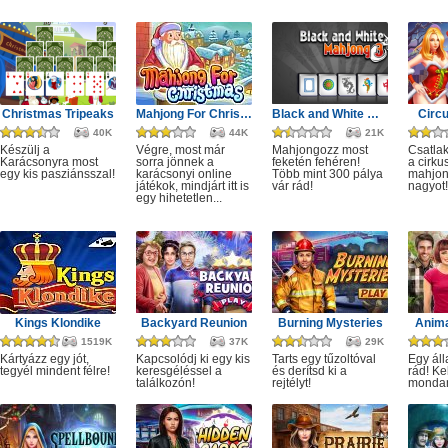
Christmas Tripeaks
Mahjong For Christmas
Black and White Mahjong 3
Circ
40K
44K
21K
Készülj a
Végre, most már
Mahjongozz most
Csatla
Karácsonyra most
sorra jönnek a
feketén fehéren!
a cirku
egy kis pasziánsszal!
karácsonyi online
Több mint 300 pálya
mahjon
játékok, mindjárt itt is
vár rád!
nagyot!
egy hihetetlen...
Kings Klondike
Backyard Reunion
Burning Mysteries
Anima
1519K
37K
29K
Kártyázz egy jót,
Kapcsolódj ki egy kis
Tarts egy tűzoltóval
Egy áll
tegyél mindent félre!
keresgéléssel a
és derítsd ki a
rád! Ke
találkozón!
rejtélyt!
monda