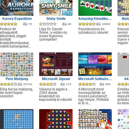
Aurora Expedition
Shiny Smile
Amazing Klondike Solitaire
Mahj
7K
4K
1080K
Fedezz fel
Lépj Dr. Daniel
Pasziánszozz és
Klassz
elhagyatott
Shine, a vidám és
szórakozzz nálunk!
semmi
táborokat, jéggel
eszes fogorvos
melléb
borított
szerepébe!
Gyere é
kutatóállomásokat,
ingyen e
rejtett barlangokat...
Pets Mahjong
Microsoft Jigsaw
Microsoft Solitaire Collection
Ak
2571K
17K
45K
Elég furcsa mahjong,
Válassz ki egyet a
A Microsoft most
Emléks
de ezért fogod
2264 darab
összegyűjtötte az
az örök
szeretni!
kirakósból és
összes pasziánszt
klassz
kapcsolódj ki nálunk!
egy helyre. Próbáld
próbár
ki te is...
és kere