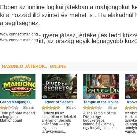
Ebben az ionline logikai játékban a mahjongokat ke
ki a hozzád illő szintet és mehet is . Ha elakadnál
a segítséghez.
- gyere játssz, értékelj és tedd kö
Wow connect mahjong
itt, az ország egyik legnagyobb
köz
Wow connect mahjong
HASONLÓ JÁTÉKOK... ONLINE
Grand Mahjong Connect
River of Secrets
Temple of the Divine
Above
11K
4K
4K
Tedd próbára magad
Fedezd fel az
A The Temple of the
Az Abo
a legújabb
ismeretlen vidékeket
Divine egy
Horizo
Mahjongban!
a River of Secrets
tárgykeresős
tárgyk
világában — egy
kalandjáték, amely
kalandj
izgalmas
egy lenyűgöző, az...
amelyb
tárgykeresős...
Vance, 