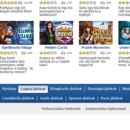
1519K
37K
29K
Kártyázz egy jót,
Kapcsolódj ki egy kis
Tarts egy tűzoltóval
Egy áll
tegyél mindent félre!
keresgéléssel a
és derítsd ki a
rád! Ke
találkozón!
rejtélyt!
monda
Spellbound Village
Hidden Cards
Prairie Mysteries
Under
22K
21K
18K
Egy furán
Kutass az eltűnt
Vadnyugati keresés
Vízalatt
varázslatos falu
kártyák és a csalók
vár rád ismét. Ne
felfede
amelyben sötét
után!
hagyd ki!
most. V
mágiára is találsz. Te
bemersz menni?
|
|
Nyitólap
Böngészős játékok
Stratégiai játékok
Mahj
Logikai játékok
|
|
|
Lövöldözős játékok
Autós játékok
Sportos játékok
Focis játékok
Felhasználási feltételek
Adatkezelési tájékoztató