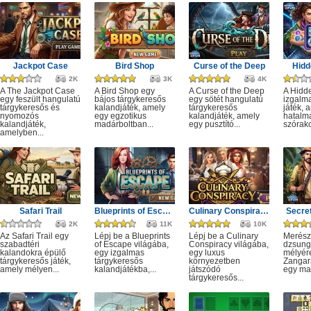
Jackpot Case
Bird Shop
Curse of the Deep
Hidd
2K
3K
4K
A The Jackpot Case
A Bird Shop egy
A Curse of the Deep
A Hidd
egy feszült hangulatú
bájos tárgykeresős
egy sötét hangulatú
izgalm
tárgykeresős és
kalandjáték, amely
tárgykeresős
játék, 
nyomozós
egy egzotikus
kalandjáték, amely
hatalm
kalandjáték,
madárboltban...
egy pusztító...
szórako
amelyben...
Safari Trail
Blueprints of Escape
Culinary Conspiracy
Secret
2K
11K
10K
Az Safari Trail egy
Lépj be a Blueprints
Lépj be a Culinary
Merész
szabadtéri
of Escape világába,
Conspiracy világába,
dzsung
kalandokra épülő
egy izgalmas
egy luxus
mélyére
tárgykeresős játék,
tárgykeresős
környezetben
Zangar
amely mélyen...
kalandjátékba,...
játszódó
egy mag
tárgykeresős...