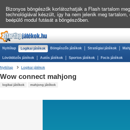
Bizonyos böngészők korlátozhatják a Flash tartalom megj
technológiával készült, így ha nem jelenik meg tartalom,
beépülő modul futását a böngészőben.
|
|
Nyitólap
Böngészős játékok
Stratégiai játékok
Mahj
Logikai játékok
|
|
|
Lövöldözős játékok
Autós játékok
Sportos játékok
Focis játékok
Nyitólap
Logikai játékok
Wow connect mahjong
logikai játékok
mahjong játékok