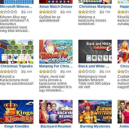
Microsoft Minesweeper
Xmas Match Deluxe
Christmas Mahjong
Happ
12K
40K
79K
Készen állsz egy
Gyűjtsd be az
Mahjong a
Készülj
újabb kihívásra? A
ajándékokat!
karácsony összes
karácso
klasszikus
kellékével.
zuhata
aknakereső most
még több kihívást...
Christmas Tripeaks
Mahjong For Christmas
Black and White Mahjong 3
Circ
40K
44K
21K
Készülj a
Végre, most már
Mahjongozz most
Csatla
Karácsonyra most
sorra jönnek a
feketén fehéren!
a cirku
egy kis pasziánsszal!
karácsonyi online
Több mint 300 pálya
mahjon
játékok, mindjárt itt is
vár rád!
nagyot!
egy hihetetlen...
Kings Klondike
Backyard Reunion
Burning Mysteries
Anima