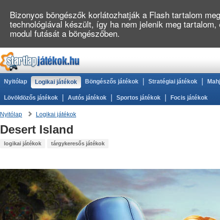
Bizonyos böngészők korlátozhatják a Flash tartalom megj
technológiával készült, így ha nem jelenik meg tartalom
modul futását a böngészőben.
|
|
Nyitólap
Böngészős játékok
Stratégiai játékok
Mahj
Logikai játékok
|
|
|
Lövöldözős játékok
Autós játékok
Sportos játékok
Focis játékok
Nyitólap
Logikai játékok
Desert Island
logikai játékok
tárgykeresős játékok