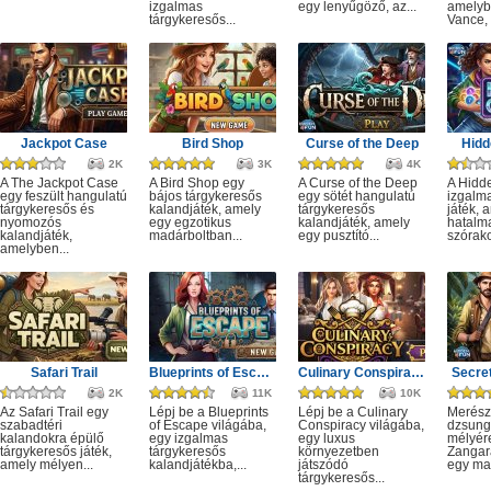
izgalmas
egy lenyűgöző, az...
amelyb
tárgykeresős...
Vance, 
Jackpot Case
Bird Shop
Curse of the Deep
Hidd
2K
3K
4K
A The Jackpot Case
A Bird Shop egy
A Curse of the Deep
A Hidd
egy feszült hangulatú
bájos tárgykeresős
egy sötét hangulatú
izgalm
tárgykeresős és
kalandjáték, amely
tárgykeresős
játék, 
nyomozós
egy egzotikus
kalandjáték, amely
hatalm
kalandjáték,
madárboltban...
egy pusztító...
szórako
amelyben...
Safari Trail
Blueprints of Escape
Culinary Conspiracy
Secret
2K
11K
10K
Az Safari Trail egy
Lépj be a Blueprints
Lépj be a Culinary
Merész
szabadtéri
of Escape világába,
Conspiracy világába,
dzsung
kalandokra épülő
egy izgalmas
egy luxus
mélyére
tárgykeresős játék,
tárgykeresős
környezetben
Zangar
amely mélyen...
kalandjátékba,...
játszódó
egy mag
tárgykeresős...