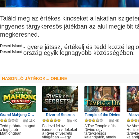
Találd meg az értékes kincseket a lakatlan szigete
ingyenes tárgykeresős játékban az alul megjelölt tá
megkeresned.
- gyere játssz, értékelj és tedd közzé leg
Desert Island
ország egyik legnagyobb
közösségében!
Desert Island
HASONLÓ JÁTÉKOK... ONLINE
Grand Mahjong Connect
River of Secrets
Temple of the Divine
Above
11K
4K
4K
Tedd próbára magad
Fedezd fel az
A The Temple of the
Az Abo
a legújabb
ismeretlen vidékeket
Divine egy
Horizo
Mahjongban!
a River of Secrets
tárgykeresős
tárgyk
világában — egy
kalandjáték, amely
kalandj