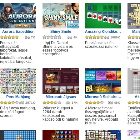
Aurora Expedition
Shiny Smile
Amazing Klondike Solitaire
Mahj
7K
4K
1080K
Fedezz fel
Lépj Dr. Daniel
Pasziánszozz és
Klassz
elhagyatott
Shine, a vidám és
szórakozzz nálunk!
semmi
táborokat, jéggel
eszes fogorvos
melléb
borított
szerepébe!
Gyere é
kutatóállomásokat,
ingyen e
rejtett barlangokat...
Pets Mahjong
Microsoft Jigsaw
Microsoft Solitaire Collection
Ak
2571K
17K
45K
Elég furcsa mahjong,
Válassz ki egyet a
A Microsoft most
Emléks
de ezért fogod
2264 darab
összegyűjtötte az
az örök
szeretni!
kirakósból és
összes pasziánszt
klassz
kapcsolódj ki nálunk!
egy helyre. Próbáld
próbár
ki te is...
és kere