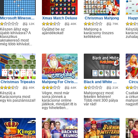
Microsoft Minesweeper
Xmas Match Deluxe
Christmas Mahjong
Happ
12K
40K
79K
Készen állsz egy
Gyűjtsd be az
Mahjong a
Készülj
újabb kihívásra? A
ajándékokat!
karácsony összes
karácso
klasszikus
kellékével.
zuhata
aknakereső most
még több kihívást...
Christmas Tripeaks
Mahjong For Christmas
Black and White Mahjong 3
Circ
40K
44K
21K
Készülj a
Végre, most már
Mahjongozz most
Csatla
Karácsonyra most
sorra jönnek a
feketén fehéren!
a cirku
egy kis pasziánsszal!
karácsonyi online
Több mint 300 pálya
mahjon
játékok, mindjárt itt is
vár rád!
nagyot!
egy hihetetlen...