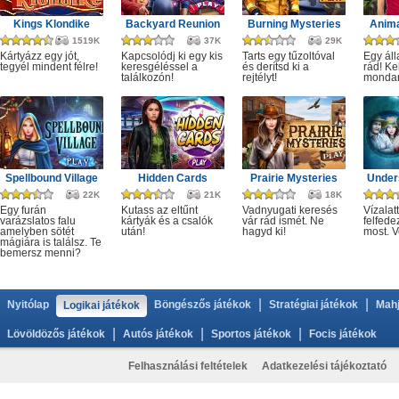
Kings Klondike
Backyard Reunion
Burning Mysteries
Anima
1519K
37K
29K
Kártyázz egy jót,
Kapcsolódj ki egy kis
Tarts egy tűzoltóval
Egy áll
tegyél mindent félre!
keresgéléssel a
és derítsd ki a
rád! Ke
találkozón!
rejtélyt!
monda
Spellbound Village
Hidden Cards
Prairie Mysteries
Under
22K
21K
18K
Egy furán
Kutass az eltűnt
Vadnyugati keresés
Vízalatt
varázslatos falu
kártyák és a csalók
vár rád ismét. Ne
felfede
amelyben sötét
után!
hagyd ki!
most. V
mágiára is találsz. Te
bemersz menni?
|
|
Nyitólap
Böngészős játékok
Stratégiai játékok
Mahj
Logikai játékok
|
|
|
Lövöldözős játékok
Autós játékok
Sportos játékok
Focis játékok
Felhasználási feltételek
Adatkezelési tájékoztató