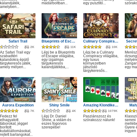
kalandjáték,
madárboltban...
egy pusztító...
szórako
amelyben...
Safari Trail
Blueprints of Escape
Culinary Conspiracy
Secret
2K
11K
10K
Az Safari Trail egy
Lépj be a Blueprints
Lépj be a Culinary
Merész
szabadtéri
of Escape világába,
Conspiracy világába,
dzsung
kalandokra épülő
egy izgalmas
egy luxus
mélyére
tárgykeresős játék,
tárgykeresős
környezetben
Zangar
amely mélyen...
kalandjátékba,...
játszódó
egy mag
tárgykeresős...
Aurora Expedition
Shiny Smile
Amazing Klondike Solitaire
Mahj
7K
4K
1079K
Fedezz fel
Lépj Dr. Daniel
Pasziánszozz és
Klassz
elhagyatott
Shine, a vidám és
szórakozzz nálunk!
semmi
táborokat, jéggel
eszes fogorvos
melléb
borított
szerepébe!
Gyere é
kutatóállomásokat,
ingyen e
rejtett barlangokat...