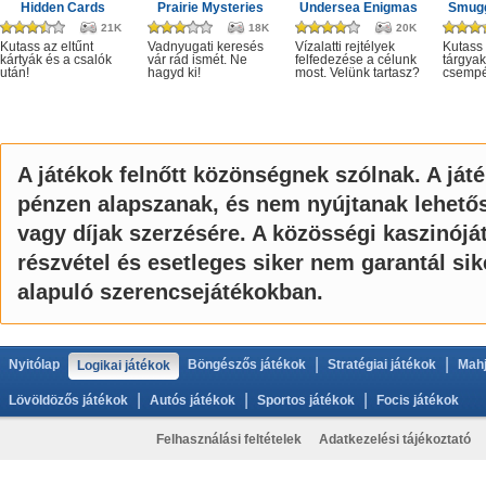
Hidden Cards
Prairie Mysteries
Undersea Enigmas
Smugg
21K
18K
20K
Kutass az eltűnt
Vadnyugati keresés
Vízalatti rejtélyek
Kutass 
kártyák és a csalók
vár rád ismét. Ne
felfedezése a célunk
tárgyak
után!
hagyd ki!
most. Velünk tartasz?
csempé
A játékok felnőtt közönségnek szólnak. A ját
pénzen alapszanak, és nem nyújtanak lehető
vagy díjak szerzésére. A közösségi kaszinój
részvétel és esetleges siker nem garantál si
alapuló szerencsejátékokban.
|
|
Nyitólap
Böngészős játékok
Stratégiai játékok
Mahj
Logikai játékok
|
|
|
Lövöldözős játékok
Autós játékok
Sportos játékok
Focis játékok
Felhasználási feltételek
Adatkezelési tájékoztató