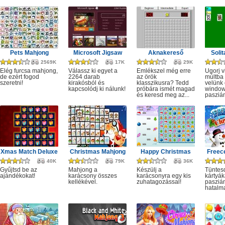
Pets Mahjong
Microsoft Jigsaw
Aknakereső
Solit
2569K
17K
29K
Elég furcsa mahjong,
Válassz ki egyet a
Emlékszel még erre
Ugorj v
de ezért fogod
2264 darab
az örök
múltba 
szeretni!
kirakósból és
klasszikusra? Tedd
velünk 
kapcsolódj ki nálunk!
próbára ismét magad
windo
és keresd meg az...
paszián
Xmas Match Deluxe
Christmas Mahjong
Happy Christmas
Freece
40K
79K
36K
Gyűjtsd be az
Mahjong a
Készülj a
Tüntesd
ajándékokat!
karácsony összes
karácsonyra egy kis
kártyák
kellékével.
zuhatagozással!
pasziá
hatalm