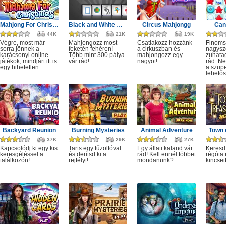
Mahjong For Christmas
Black and White Mahjong 3
Circus Mahjongg
Can
44K
21K
19K
Végre, most már
Mahjongozz most
Csatlakozz hozzánk
Finoms
sorra jönnek a
feketén fehéren!
a cirkuszban és
nagysz
karácsonyi online
Több mint 300 pálya
mahjongozz egy
zuhatag
játékok, mindjárt itt is
vár rád!
nagyot!
rád. Ne
egy hihetetlen...
a szup
lehetős
Backyard Reunion
Burning Mysteries
Animal Adventure
Town 
37K
29K
27K
Kapcsolódj ki egy kis
Tarts egy tűzoltóval
Egy állati kaland vár
Keresd
keresgéléssel a
és derítsd ki a
rád! Kell ennél többet
régóta e
találkozón!
rejtélyt!
mondanunk?
kincseit