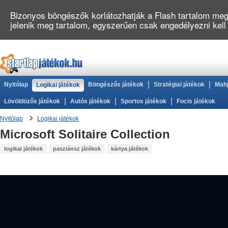
Bizonyos böngészők korlátozhatják a Flash tartalom megj
jelenik meg tartalom, egyszerűen csak engedélyezni kell
|
|
Nyitólap
Böngészős játékok
Stratégiai játékok
Mahj
Logikai játékok
|
|
|
Lövöldözős játékok
Autós játékok
Sportos játékok
Focis játékok
Nyitólap
Logikai játékok
Microsoft Solitaire Collection
logikai játékok
pasziánsz játékok
kártya játékok