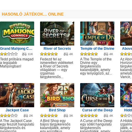
HASONLÓ JÁTÉKOK... ONLINE
Grand Mahjong Connect
River of Secrets
Temple of the Divine
Above
11K
4K
4K
Tedd próbára magad
Fedezd fel az
A The Temple of the
Az Abo
a legújabb
ismeretlen vidékeket
Divine egy
Horizo
Mahjongban!
a River of Secrets
tárgykeresős
tárgyk
világában — egy
kalandjáték, amely
kalandj
izgalmas
egy lenyűgöző, az...
amelyb
tárgykeresős...
Vance, 
Jackpot Case
Bird Shop
Curse of the Deep
Hidd
2K
3K
4K
A The Jackpot Case
A Bird Shop egy
A Curse of the Deep
A Hidd
egy feszült hangulatú
bájos tárgykeresős
egy sötét hangulatú
izgalm
tárgykeresős és
kalandjáték, amely
tárgykeresős
játék, 
nyomozós
egy egzotikus
kalandjáték, amely
hatalm