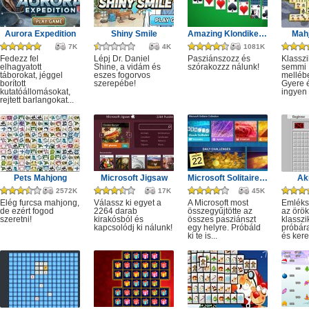
Aurora Expedition
Shiny Smile
Amazing Klondike Solitaire
Mahj
7K
4K
1081K
Fedezz fel
Lépj Dr. Daniel
Pasziánszozz és
Klassz
elhagyatott
Shine, a vidám és
szórakozzz nálunk!
semmi
táborokat, jéggel
eszes fogorvos
melléb
borított
szerepébe!
Gyere é
kutatóállomásokat,
ingyen e
rejtett barlangokat...
Pets Mahjong
Microsoft Jigsaw
Microsoft Solitaire Collection
Ak
2572K
17K
45K
Elég furcsa mahjong,
Válassz ki egyet a
A Microsoft most
Emléks
de ezért fogod
2264 darab
összegyűjtötte az
az örök
szeretni!
kirakósból és
összes pasziánszt
klassz
kapcsolódj ki nálunk!
egy helyre. Próbáld
próbár
ki te is...
és kere