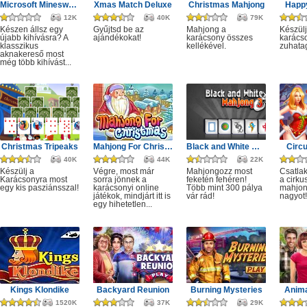
Microsoft Minesweeper
Xmas Match Deluxe
Christmas Mahjong
Happ
12K
40K
79K
Készen állsz egy
Gyűjtsd be az
Mahjong a
Készülj
újabb kihívásra? A
ajándékokat!
karácsony összes
karácso
klasszikus
kellékével.
zuhata
aknakereső most
még több kihívást...
Christmas Tripeaks
Mahjong For Christmas
Black and White Mahjong 3
Circ
40K
44K
22K
Készülj a
Végre, most már
Mahjongozz most
Csatla
Karácsonyra most
sorra jönnek a
feketén fehéren!
a cirku
egy kis pasziánsszal!
karácsonyi online
Több mint 300 pálya
mahjon
játékok, mindjárt itt is
vár rád!
nagyot!
egy hihetetlen...
Kings Klondike
Backyard Reunion
Burning Mysteries
Anima
1520K
37K
29K