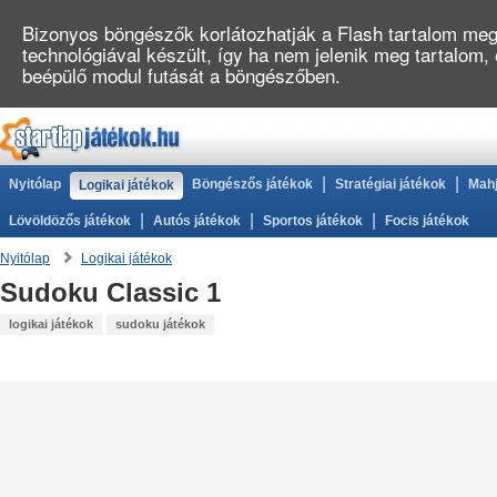
Bizonyos böngészők korlátozhatják a Flash tartalom megj
technológiával készült, így ha nem jelenik meg tartalom,
beépülő modul futását a böngészőben.
|
|
Nyitólap
Böngészős játékok
Stratégiai játékok
Mahj
Logikai játékok
|
|
|
Lövöldözős játékok
Autós játékok
Sportos játékok
Focis játékok
Nyitólap
Logikai játékok
Sudoku Classic 1
logikai játékok
sudoku játékok