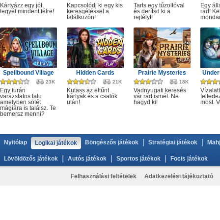
Kártyázz egy jót,
Kapcsolódj ki egy kis
Tarts egy tűzoltóval
Egy áll
tegyél mindent félre!
keresgéléssel a
és derítsd ki a
rád! Ke
találkozón!
rejtélyt!
monda
Spellbound Village
Hidden Cards
Prairie Mysteries
Under
23K
21K
18K
Egy furán
Kutass az eltűnt
Vadnyugati keresés
Vízalatt
varázslatos falu
kártyák és a csalók
vár rád ismét. Ne
felfede
amelyben sötét
után!
hagyd ki!
most. V
mágiára is találsz. Te
bemersz menni?
|
|
Nyitólap
Böngészős játékok
Stratégiai játékok
Mahj
Logikai játékok
|
|
|
Lövöldözős játékok
Autós játékok
Sportos játékok
Focis játékok
Felhasználási feltételek
Adatkezelési tájékoztató