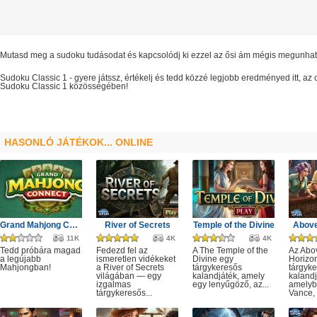
Mutasd meg a sudoku tudásodat és kapcsolódj ki ezzel az ősi ám mégis megunhata
Sudoku Classic 1
- gyere játssz, értékelj és tedd közzé legjobb eredményed itt, a
Sudoku Classic 1
közösségében!
HASONLÓ JÁTÉKOK... ONLINE
Grand Mahjong Connect
River of Secrets
Temple of the Divine
Above
11K
4K
4K
Tedd próbára magad
Fedezd fel az
A The Temple of the
Az Abo
a legújabb
ismeretlen vidékeket
Divine egy
Horizo
Mahjongban!
a River of Secrets
tárgykeresős
tárgyk
világában — egy
kalandjáték, amely
kalandj
izgalmas
egy lenyűgöző, az...
amelyb
tárgykeresős...
Vance, 