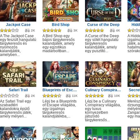
Jackpot Case
Bird Shop
Curse of the Deep
Hidd
2K
3K
4K
A The Jackpot Case
A Bird Shop egy
A Curse of the Deep
A Hidd
egy feszült hangulatú
bájos tárgykeresős
egy sötét hangulatú
izgalm
tárgykeresős és
kalandjáték, amely
tárgykeresős
játék, 
nyomozós
egy egzotikus
kalandjáték, amely
hatalm
kalandjáték,
madárboltban...
egy pusztító...
szórako
amelyben...
Safari Trail
Blueprints of Escape
Culinary Conspiracy
Secret
2K
11K
10K
Az Safari Trail egy
Lépj be a Blueprints
Lépj be a Culinary
Merész
szabadtéri
of Escape világába,
Conspiracy világába,
dzsung
kalandokra épülő
egy izgalmas
egy luxus
mélyére
tárgykeresős játék,
tárgykeresős
környezetben
Zangar
amely mélyen...
kalandjátékba,...
játszódó
egy mag
tárgykeresős...