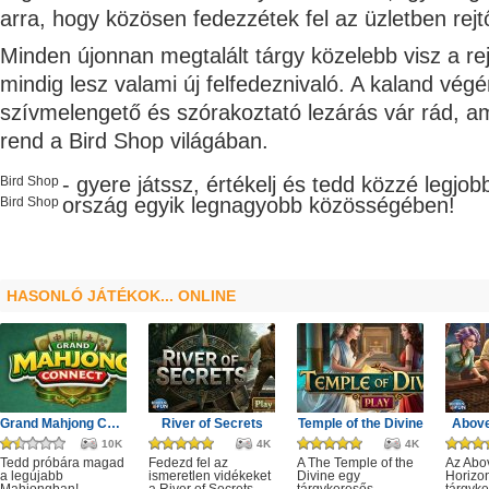
arra, hogy közösen fedezzétek fel az üzletben rejtő
Minden újonnan megtalált tárgy közelebb visz a re
mindig lesz valami új felfedeznivaló. A kaland vég
szívmelengető és szórakoztató lezárás vár rád, am
rend a Bird Shop világában.
- gyere játssz, értékelj és tedd közzé legjo
Bird Shop
ország egyik legnagyobb
közösségében!
Bird Shop
HASONLÓ JÁTÉKOK... ONLINE
Grand Mahjong Connect
River of Secrets
Temple of the Divine
Above
10K
4K
4K
Tedd próbára magad
Fedezd fel az
A The Temple of the
Az Abo
a legújabb
ismeretlen vidékeket
Divine egy
Horizo