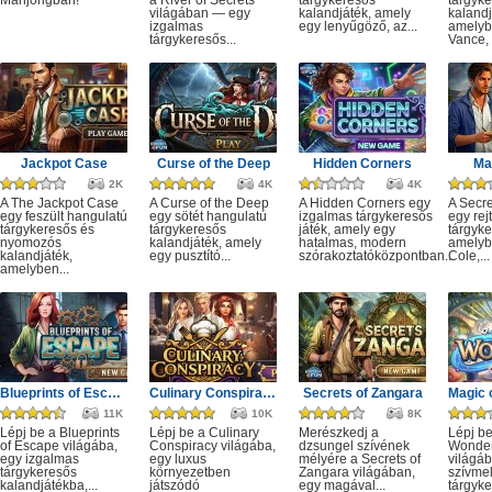
Mahjongban!
a River of Secrets
tárgykeresős
tárgyk
világában — egy
kalandjáték, amely
kalandj
izgalmas
egy lenyűgöző, az...
amelyb
tárgykeresős...
Vance, 
Jackpot Case
Curse of the Deep
Hidden Corners
Ma
2K
4K
4K
A The Jackpot Case
A Curse of the Deep
A Hidden Corners egy
A Secre
egy feszült hangulatú
egy sötét hangulatú
izgalmas tárgykeresős
egy rejt
tárgykeresős és
tárgykeresős
játék, amely egy
tárgyke
nyomozós
kalandjáték, amely
hatalmas, modern
amelyb
kalandjáték,
egy pusztító...
szórakoztatóközpontban...
Cole,...
amelyben...
Blueprints of Escape
Culinary Conspiracy
Secrets of Zangara
11K
10K
8K
Lépj be a Blueprints
Lépj be a Culinary
Merészkedj a
Lépj be
of Escape világába,
Conspiracy világába,
dzsungel szívének
Wonde
egy izgalmas
egy luxus
mélyére a Secrets of
világáb
tárgykeresős
környezetben
Zangara világában,
szívme
kalandjátékba,...
játszódó
egy magával...
tárgyk