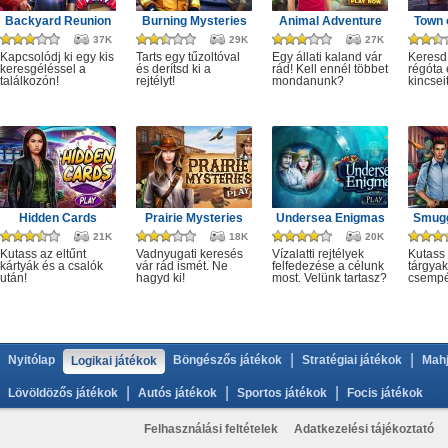
Backyard Reunion
Burning Mysteries
Animal Adventure
Town 
37K
29K
27K
Kapcsolódj ki egy kis
Tarts egy tűzoltóval
Egy állati kaland vár
Keresd
keresgéléssel a
és derítsd ki a
rád! Kell ennél többet
régóta e
találkozón!
rejtélyt!
mondanunk?
kincseit
Hidden Cards
Prairie Mysteries
Undersea Enigmas
Smugg
21K
18K
20K
Kutass az eltűnt
Vadnyugati keresés
Vízalatti rejtélyek
Kutass 
kártyák és a csalók
vár rád ismét. Ne
felfedezése a célunk
tárgyak
után!
hagyd ki!
most. Velünk tartasz?
csempé
|
|
Nyitólap
Böngészős játékok
Stratégiai játékok
Mahj
Logikai játékok
|
|
|
Lövöldözős játékok
Autós játékok
Sportos játékok
Focis játékok
Felhasználási feltételek
Adatkezelési tájékoztató