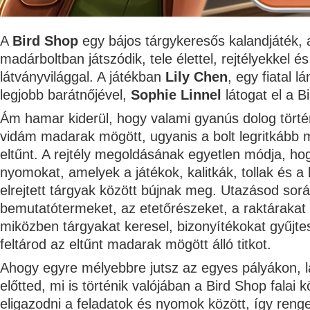
A
Bird Shop
egy bájos tárgykeresős kalandjáték, 
madárboltban játszódik, tele élettel, rejtélyekkel é
látványvilággal. A játékban
Lily Chen
, egy fiatal l
legjobb barátnőjével,
Sophie Linnel
látogat el a B
Ám hamar kiderül, hogy valami gyanús dolog történ
vidám madarak mögött, ugyanis a bolt legritkább m
eltűnt. A rejtély megoldásának egyetlen módja, ho
nyomokat, amelyek a játékok, kalitkák, tollak és a
elrejtett tárgyak között bújnak meg. Utazásod sorá
bemutatótermeket, az etetőrészeket, a raktárakat
miközben tárgyakat keresel, bizonyítékokat gyűjte
feltárod az eltűnt madarak mögött álló titkot.
Ahogy egyre mélyebbre jutsz az egyes pályákon, la
előtted, mi is történik valójában a Bird Shop falai 
eligazodni a feladatok és nyomok között, így reng