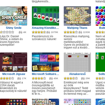
tárgykeresős...
kalandj
Shiny Smile
Amazing Klondike Solitaire
Mahjong Titans
Bub
4K
1079K
1193K
Lépj Dr. Daniel
Pasziánszozz és
Klasszikus mahjong,
Nem vél
Shine, a vidám és
szórakozzz nálunk!
semmi
zuhatag
eszes fogorvos
mellébeszélés!
egyik 
szerepébe!
Gyere és próbáld ki
a palet
ingyen ezt a kiváló...
klasszik
Microsoft Jigsaw
Microsoft Solitaire Collection
Aknakereső
Solit
17K
45K
29K
Válassz ki egyet a
A Microsoft most
Emlékszel még erre
Ugorj v
2264 darab
összegyűjtötte az
az örök
múltba 
kirakósból és
összes pasziánszt
klasszikusra? Tedd
velünk 
kapcsolódj ki nálunk!
egy helyre. Próbáld
próbára ismét magad
windo
ki te is...
és keresd meg az...
paszián