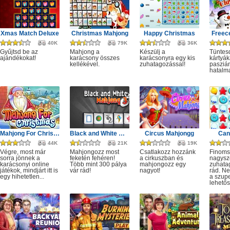
Xmas Match Deluxe
Christmas Mahjong
Happy Christmas
Freece
40K
79K
36K
Gyűjtsd be az
Mahjong a
Készülj a
Tüntesd
ajándékokat!
karácsony összes
karácsonyra egy kis
kártyák
kellékével.
zuhatagozással!
pasziá
hatalm
Mahjong For Christmas
Black and White Mahjong 3
Circus Mahjongg
Can
44K
21K
19K
Végre, most már
Mahjongozz most
Csatlakozz hozzánk
Finoms
sorra jönnek a
feketén fehéren!
a cirkuszban és
nagysz
karácsonyi online
Több mint 300 pálya
mahjongozz egy
zuhatag
játékok, mindjárt itt is
vár rád!
nagyot!
rád. Ne
egy hihetetlen...
a szup
lehetős