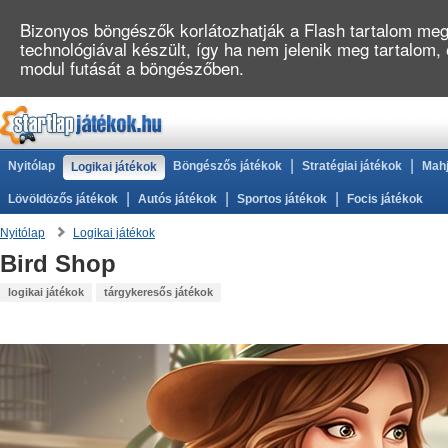
Bizonyos böngészők korlátozhatják a Flash tartalom megj
technológiával készült, így ha nem jelenik meg tartalom
modul futását a böngészőben.
|
|
Nyitólap
Böngészős játékok
Stratégiai játékok
Mahj
Logikai játékok
|
|
|
Lövöldözős játékok
Autós játékok
Sportos játékok
Focis játékok
Nyitólap
Logikai játékok
Bird Shop
logikai játékok
tárgykeresős játékok