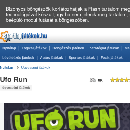
Bizonyos böngészők korlátozhatják a Flash tartalom megj
technológiával készült, így ha nem jelenik meg tartalom,
beépülő modul futását a böngészőben.
|
|
|
|
Nyitólap
Logikai játékok
Böngészős játékok
Stratégiai játékok
Ma
|
|
|
Lövöldözős játékok
Autós játékok
Sportos játékok
Focis játékok
Nyitólap
Ügyességi játékok
Ufo Run
8K
ügyességi játékok