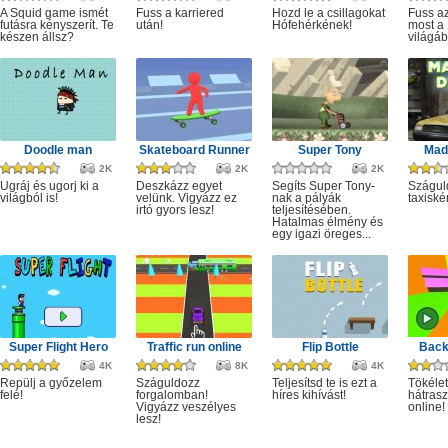
A Squid game ismét
Fuss a karriered
Hozd le a csillagokat
Fuss az
futásra kényszerít. Te
után!
Hófehérkének!
most a 
készen állsz?
világáb
Doodle man
Skateboard Runner
Super Tony
Mad 
2K
2K
2K
Ugráj és ugorj ki a
Deszkázz egyet
Segíts Super Tony-
Szágul
világból is!
velünk. Vigyázz ez
nak a pályák
taxiské
irtó gyors lesz!
teljesítésében.
Hatalmas élmény és
egy igazi öreges...
Super Flight Hero
Traffic run online
Flip Bottle
Back
4K
8K
4K
Repülj a győzelem
Száguldozz
Teljesítsd te is ezt a
Tökélet
felé!
forgalomban!
híres kihívást!
hátrasz
Vigyázz veszélyes
online!
lesz!