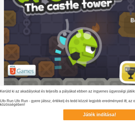
Kerüld ki az akadályokat és teljesíts a pályákat ebben az ingyenes ügyességi játé
Ufo Run
Ufo Run
- gyere játssz, értékelj és tedd közzé legjobb eredményed itt, a
közösségében!
Játék indítása!