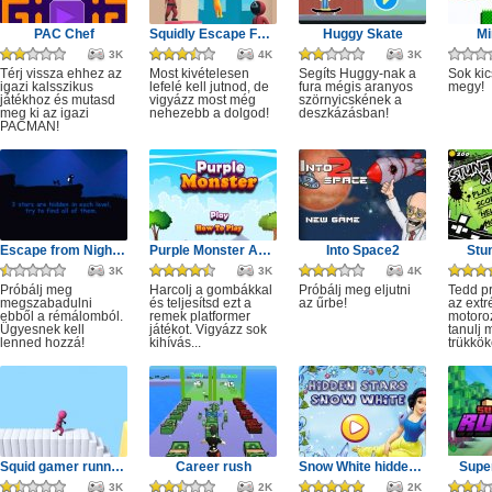
PAC Chef
Squidly Escape Fall Guy 3D
Huggy Skate
Mi
3K
4K
3K
Térj vissza ehhez az
Most kivételesen
Segíts Huggy-nak a
Sok kic
igazi kalsszikus
lefelé kell jutnod, de
fura mégis aranyos
megy!
játékhoz és mutasd
vigyázz most még
szörnyicskének a
meg ki az igazi
nehezebb a dolgod!
deszkázásban!
PACMAN!
Escape from Nightmare
Purple Monster Adventure
Into Space2
Stu
3K
3K
4K
Próbálj meg
Harcolj a gombákkal
Próbálj meg eljutni
Tedd p
megszabadulni
és teljesítsd ezt a
az űrbe!
az ext
ebből a rémálomból.
remek platformer
motoro
Ügyesnek kell
játékot. Vigyázz sok
tanulj 
lenned hozzá!
kihívás...
trükkök
Squid gamer runner obstacle
Career rush
Snow White hidden stars
Super
3K
2K
2K