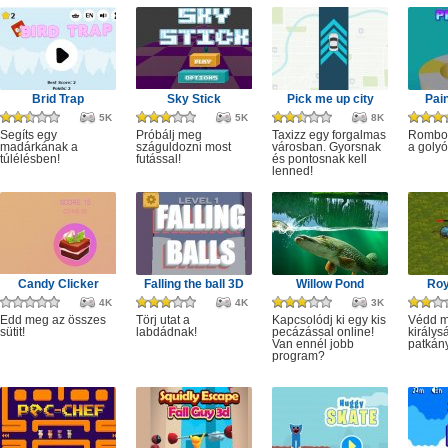
Brid Trap
Sky Stick
Pick me up city
Pai
5K
5K
8K
Segíts egy
Próbálj meg
Taxizz egy forgalmas
Rombol
madárkának a
száguldozni most
városban. Gyorsnak
a golyó
túlélésben!
futással!
és pontosnak kell
lenned!
Candy Clicker
Falling the ball 3D
Willow Pond
Roy
4K
4K
3K
Edd meg az összes
Törj utat a
Kapcsolódj ki egy kis
Védd m
sütit!
labdádnak!
pecázással online!
királys
Van ennél jobb
patkány
program?