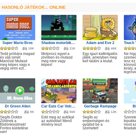
HASONLÓ JÁTÉKOK... ONLINE
Super Mario Bros
Shadow motorbike rider game
Adam and Eve 2
10K
21K
46K
Tedd próbára magad
Motorozz egyet a
Egy igazi kattintgatós
Ne hig
és válj ismét
jövőben és mutasd
játék, amelyben meg
szeme
Marióvá! Mutasd
meg mire vagy
kell találni a kiutat.
lesz ez
meg képes vagy e
képes!
könnyű,
végig vinni ezt...
király, 
legrövi
Dr Green Alien
Car Eats Car Volcanic Adventure
Garbage Rampage
B
9K
56K
12K
Segíts Doktor
Edd meg az autókat
Segíts az
Szerete
Zöldnek a
az autóddal! Menő
emberiségen és
kipukka
földönkívülinek!
élmény lesz!
gyűjtsd be a
most ez
Fontos küldetése
szemetet!
feladat
van!