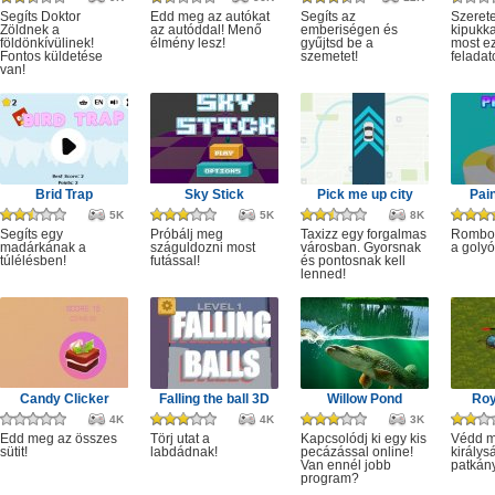
Segíts Doktor
Edd meg az autókat
Segíts az
Szerete
Zöldnek a
az autóddal! Menő
emberiségen és
kipukka
földönkívülinek!
élmény lesz!
gyűjtsd be a
most ez
Fontos küldetése
szemetet!
feladat
van!
Brid Trap
Sky Stick
Pick me up city
Pai
5K
5K
8K
Segíts egy
Próbálj meg
Taxizz egy forgalmas
Rombol
madárkának a
száguldozni most
városban. Gyorsnak
a golyó
túlélésben!
futással!
és pontosnak kell
lenned!
Candy Clicker
Falling the ball 3D
Willow Pond
Roy
4K
4K
3K
Edd meg az összes
Törj utat a
Kapcsolódj ki egy kis
Védd m
sütit!
labdádnak!
pecázással online!
királys
Van ennél jobb
patkány
program?