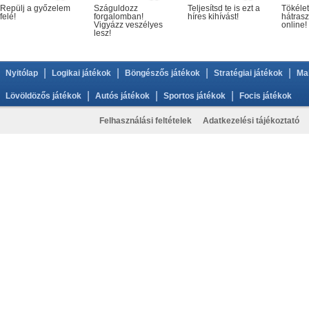
Repülj a győzelem
Száguldozz
Teljesítsd te is ezt a
Tökélet
felé!
forgalomban!
híres kihívást!
hátrasz
Vigyázz veszélyes
online!
lesz!
|
|
|
|
Nyitólap
Logikai játékok
Böngészős játékok
Stratégiai játékok
Ma
|
|
|
Lövöldözős játékok
Autós játékok
Sportos játékok
Focis játékok
Felhasználási feltételek
Adatkezelési tájékoztató