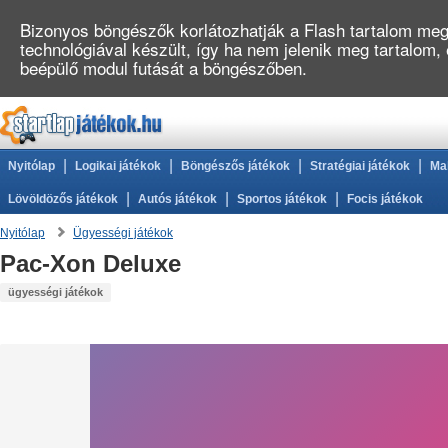
Bizonyos böngészők korlátozhatják a Flash tartalom megj
technológiával készült, így ha nem jelenik meg tartalom,
beépülő modul futását a böngészőben.
|
|
|
|
Nyitólap
Logikai játékok
Böngészős játékok
Stratégiai játékok
Ma
|
|
|
Lövöldözős játékok
Autós játékok
Sportos játékok
Focis játékok
Nyitólap
Ügyességi játékok
Pac-Xon Deluxe
ügyességi játékok