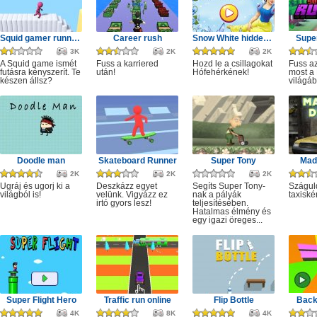
Squid gamer runner obstacle
Career rush
Snow White hidden stars
Super
3K
2K
2K
A Squid game ismét
Fuss a karriered
Hozd le a csillagokat
Fuss az
futásra kényszerít. Te
után!
Hófehérkének!
most a 
készen állsz?
világáb
Doodle man
Skateboard Runner
Super Tony
Mad 
2K
2K
2K
Ugráj és ugorj ki a
Deszkázz egyet
Segíts Super Tony-
Szágul
világból is!
velünk. Vigyázz ez
nak a pályák
taxiské
irtó gyors lesz!
teljesítésében.
Hatalmas élmény és
egy igazi öreges...
Super Flight Hero
Traffic run online
Flip Bottle
Back
4K
8K
4K