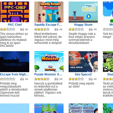
PAC Chef
Squidly Escape Fall Guy 3D
Huggy Skate
Mi
3K
4K
3K
Térj vissza ehhez az
Most kivételesen
Segíts Huggy-nak a
Sok kic
igazi kalsszikus
lefelé kell jutnod, de
fura mégis aranyos
megy!
játékhoz és mutasd
vigyázz most még
szörnyicskének a
meg ki az igazi
nehezebb a dolgod!
deszkázásban!
PACMAN!
Escape from Nightmare
Purple Monster Adventure
Into Space2
Stu
3K
3K
4K
Próbálj meg
Harcolj a gombákkal
Próbálj meg eljutni
Tedd p
megszabadulni
és teljesítsd ezt a
az űrbe!
az ext
ebből a rémálomból.
remek platformer
motoro
Ügyesnek kell
játékot. Vigyázz sok
tanulj 
lenned hozzá!
kihívás...
trükkök