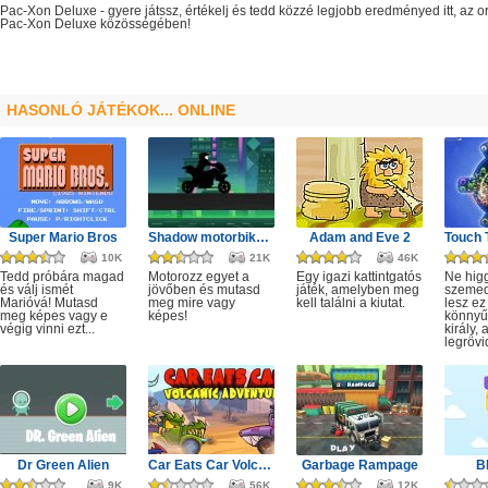
Pac-Xon Deluxe
- gyere játssz, értékelj és tedd közzé legjobb eredményed itt, az
Pac-Xon Deluxe
közösségében!
HASONLÓ JÁTÉKOK... ONLINE
Super Mario Bros
Shadow motorbike rider game
Adam and Eve 2
10K
21K
46K
Tedd próbára magad
Motorozz egyet a
Egy igazi kattintgatós
Ne hig
és válj ismét
jövőben és mutasd
játék, amelyben meg
szeme
Marióvá! Mutasd
meg mire vagy
kell találni a kiutat.
lesz ez
meg képes vagy e
képes!
könnyű,
végig vinni ezt...
király, 
legrövi
Dr Green Alien
Car Eats Car Volcanic Adventure
Garbage Rampage
B
9K
56K
12K