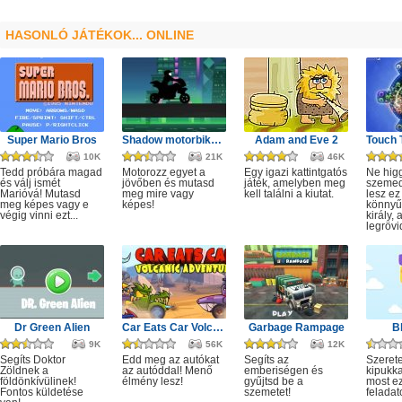
HASONLÓ JÁTÉKOK... ONLINE
Super Mario Bros
Shadow motorbike rider game
Adam and Eve 2
10K
21K
46K
Tedd próbára magad
Motorozz egyet a
Egy igazi kattintgatós
Ne hig
és válj ismét
jövőben és mutasd
játék, amelyben meg
szeme
Marióvá! Mutasd
meg mire vagy
kell találni a kiutat.
lesz ez
meg képes vagy e
képes!
könnyű,
végig vinni ezt...
király, 
legrövi
Dr Green Alien
Car Eats Car Volcanic Adventure
Garbage Rampage
B
9K
56K
12K
Segíts Doktor
Edd meg az autókat
Segíts az
Szerete
Zöldnek a
az autóddal! Menő
emberiségen és
kipukka
földönkívülinek!
élmény lesz!
gyűjtsd be a
most ez
Fontos küldetése
szemetet!
feladat