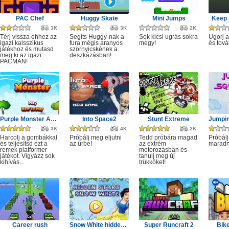
PAC Chef
Huggy Skate
Mini Jumps
Keep 
3K
3K
2K
Térj vissza ehhez az
Segíts Huggy-nak a
Sok kicsi ugrás sokra
Ugorj 
igazi kalsszikus
fura mégis aranyos
megy!
és tová
játékhoz és mutasd
szörnyicskének a
meg ki az igazi
deszkázásban!
PACMAN!
Purple Monster Adventure
Into Space2
Stunt Extreme
3K
4K
2K
Harcolj a gombákkal
Próbálj meg eljutni
Tedd próbára magad
Próbálj
és teljesítsd ezt a
az űrbe!
az extrém
maradn
remek platformer
motorozásban és
játékot. Vigyázz sok
tanulj meg új
kihívás...
trükköket!
Career rush
Snow White hidden stars
Super Runcraft 2
Bike