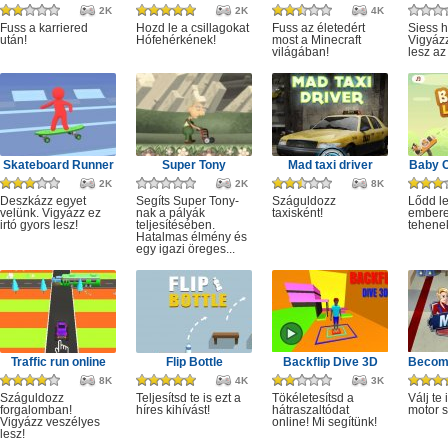
2K
2K
4K
Fuss a karriered
Hozd le a csillagokat
Fuss az életedért
Siess h
után!
Hófehérkének!
most a Minecraft
Vigyáz
világában!
lesz az
Skateboard Runner
Super Tony
Mad taxi driver
Baby 
2K
2K
8K
Deszkázz egyet
Segíts Super Tony-
Száguldozz
Lődd le
velünk. Vigyázz ez
nak a pályák
taxisként!
embere
irtó gyors lesz!
teljesítésében.
tehene
Hatalmas élmény és
egy igazi öreges...
Traffic run online
Flip Bottle
Backflip Dive 3D
Becom
8K
4K
3K
Száguldozz
Teljesítsd te is ezt a
Tökéletesítsd a
Válj te 
forgalomban!
híres kihívást!
hátraszaltódat
motor s
Vigyázz veszélyes
online! Mi segítünk!
lesz!