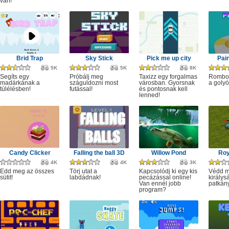
van!
Brid Trap
Sky Stick
Pick me up city
Pai
5K
5K
8K
Segíts egy
Próbálj meg
Taxizz egy forgalmas
Rombol
madárkának a
száguldozni most
városban. Gyorsnak
a golyó
túlélésben!
futással!
és pontosnak kell
lenned!
Candy Clicker
Falling the ball 3D
Willow Pond
Roy
4K
4K
3K
Edd meg az összes
Törj utat a
Kapcsolódj ki egy kis
Védd m
sütit!
labdádnak!
pecázással online!
királys
Van ennél jobb
patkány
program?