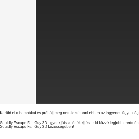
Kerüld el a bombákat és próbálj meg nem lezuhanni ebben az ingyenes ügyességi
Squidly Escape Fall Guy 3D
- gyere játssz, értékelj és tedd közzé legjobb eredmé
Squidly Escape Fall Guy 3D
közösségében!