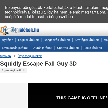
Bizonyos böngészők korlátozhatják a Flash tartalom megj
technológiával készült, így ha nem jelenik meg tartalom,
beépülő modul futását a böngészőben.
|
|
|
|
Nyitólap
Logikai játékok
Böngészős játékok
Stratégiai játékok
Ma
|
|
|
Lövöldözős játékok
Autós játékok
Sportos játékok
Focis játékok
Nyitólap
Ügyességi játékok
Squidly Escape Fall Guy 3D
ügyességi játékok