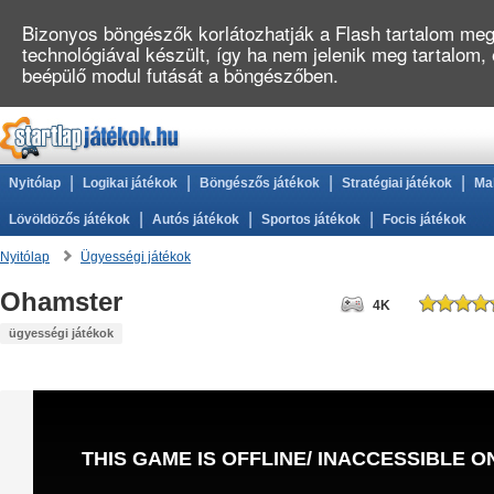
Bizonyos böngészők korlátozhatják a Flash tartalom megj
technológiával készült, így ha nem jelenik meg tartalom,
beépülő modul futását a böngészőben.
|
|
|
|
Nyitólap
Logikai játékok
Böngészős játékok
Stratégiai játékok
Ma
|
|
|
Lövöldözős játékok
Autós játékok
Sportos játékok
Focis játékok
Nyitólap
Ügyességi játékok
Ohamster
4K
ügyességi játékok