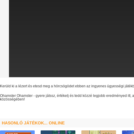
Kerüld ki a lézert és etesd meg a hörcsögödet ebben az ingyenes ügyességi játék
Ohamster
Ohamster
- gyere játssz, értékelj és tedd közzé legjobb eredményed itt
közösségében!
HASONLÓ JÁTÉKOK... ONLINE