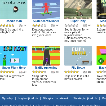
Doodle man
Skateboard Runner
Super Tony
Mad 
2K
2K
2K
Ugráj és ugorj ki a
Deszkázz egyet
Segíts Super Tony-
Szágul
világból is!
velünk. Vigyázz ez
nak a pályák
taxiské
irtó gyors lesz!
teljesítésében.
Hatalmas élmény és
egy igazi öreges...
Super Flight Hero
Traffic run online
Flip Bottle
Back
4K
8K
4K
Repülj a győzelem
Száguldozz
Teljesítsd te is ezt a
Tökélet
felé!
forgalomban!
híres kihívást!
hátrasz
Vigyázz veszélyes
online!
lesz!
|
|
|
|
Nyitólap
Logikai játékok
Böngészős játékok
Stratégiai játékok
Ma