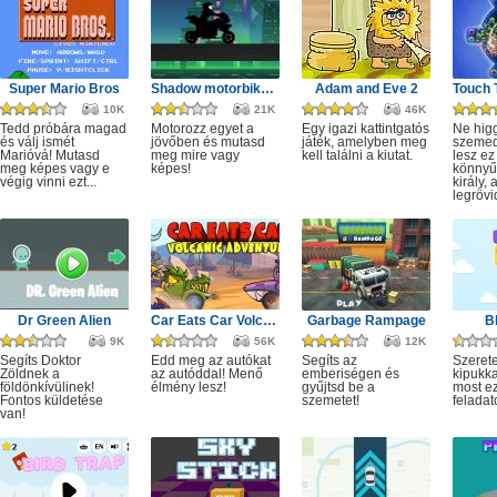
Super Mario Bros
Shadow motorbike rider game
Adam and Eve 2
10K
21K
46K
Tedd próbára magad
Motorozz egyet a
Egy igazi kattintgatós
Ne hig
és válj ismét
jövőben és mutasd
játék, amelyben meg
szeme
Marióvá! Mutasd
meg mire vagy
kell találni a kiutat.
lesz ez
meg képes vagy e
képes!
könnyű,
végig vinni ezt...
király, 
legrövi
Dr Green Alien
Car Eats Car Volcanic Adventure
Garbage Rampage
B
9K
56K
12K
Segíts Doktor
Edd meg az autókat
Segíts az
Szerete
Zöldnek a
az autóddal! Menő
emberiségen és
kipukka
földönkívülinek!
élmény lesz!
gyűjtsd be a
most ez
Fontos küldetése
szemetet!
feladat
van!