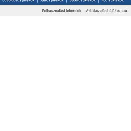
|
|
|
Lövöldözős játékok
Autós játékok
Sportos játékok
Focis játékok
Felhasználási feltételek
Adatkezelési tájékoztató