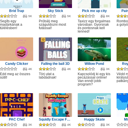
Brid Trap
Sky Stick
Pick me up city
Pai
5K
5K
8K
Segíts egy
Próbálj meg
Taxizz egy forgalmas
Rombol
madárkának a
száguldozni most
városban. Gyorsnak
a golyó
túlélésben!
futással!
és pontosnak kell
lenned!
Candy Clicker
Falling the ball 3D
Willow Pond
Roy
4K
4K
3K
Edd meg az összes
Törj utat a
Kapcsolódj ki egy kis
Védd m
sütit!
labdádnak!
pecázással online!
királys
Van ennél jobb
patkány
program?
PAC Chef
Squidly Escape Fall Guy 3D
Huggy Skate
Mi
3K
4K
3K