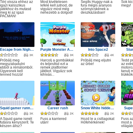
Térj vissza ehhez az
Most kivételesen
Segíts Huggy-nak a
Sok kic
igazi kalsszikus
lefelé kell jutnod, de
fura mégis aranyos
megy!
játékhoz és mutasd
vigyázz most még
szörnyicskének a
meg ki az igazi
nehezebb a dolgod!
deszkázásban!
PACMAN!
Escape from Nightmare
Purple Monster Adventure
Into Space2
Stu
3K
3K
4K
Próbálj meg
Harcolj a gombákkal
Próbálj meg eljutni
Tedd p
megszabadulni
és teljesítsd ezt a
az űrbe!
az ext
ebből a rémálomból.
remek platformer
motoro
Ügyesnek kell
játékot. Vigyázz sok
tanulj 
lenned hozzá!
kihívás...
trükkök
Squid gamer runner obstacle
Career rush
Snow White hidden stars
Super
3K
2K
2K
A Squid game ismét
Fuss a karriered
Hozd le a csillagokat
Fuss az
futásra kényszerít. Te
után!
Hófehérkének!
most a 
készen állsz?
világáb