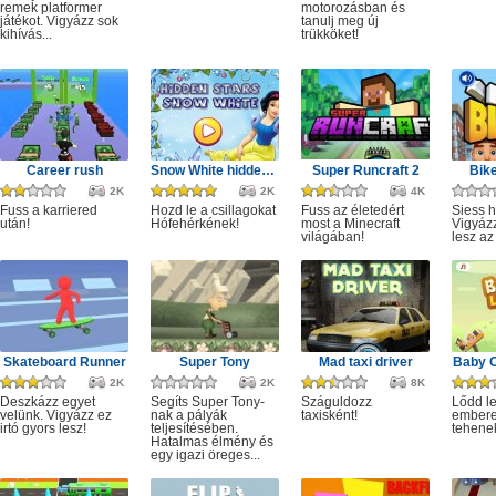
remek platformer
motorozásban és
játékot. Vigyázz sok
tanulj meg új
kihívás...
trükköket!
Career rush
Snow White hidden stars
Super Runcraft 2
Bike
2K
2K
4K
Fuss a karriered
Hozd le a csillagokat
Fuss az életedért
Siess h
után!
Hófehérkének!
most a Minecraft
Vigyáz
világában!
lesz az
Skateboard Runner
Super Tony
Mad taxi driver
Baby 
2K
2K
8K
Deszkázz egyet
Segíts Super Tony-
Száguldozz
Lődd le
velünk. Vigyázz ez
nak a pályák
taxisként!
embere
irtó gyors lesz!
teljesítésében.
tehene
Hatalmas élmény és
egy igazi öreges...