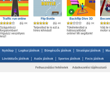
Traffic run online
Flip Bottle
Backflip Dive 3D
Becom
8K
4K
3K
Száguldozz
Teljesítsd te is ezt a
Tökéletesítsd a
Válj te 
forgalomban!
híres kihívást!
hátraszaltódat
motor s
Vigyázz veszélyes
online! Mi segítünk!
lesz!
|
|
|
|
Nyitólap
Logikai játékok
Böngészős játékok
Stratégiai játékok
Ma
|
|
|
Lövöldözős játékok
Autós játékok
Sportos játékok
Focis játékok
Felhasználási feltételek
Adatkezelési tájékoztató