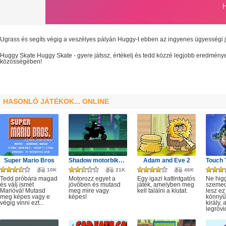
Ugrass és segíts végig a veszélyes pályán Huggy-t ebben az ingyenes ügyességi 
Huggy Skate
Huggy Skate
- gyere játssz, értékelj és tedd közzé legjobb eredmény
közösségében!
HASONLÓ JÁTÉKOK... ONLINE
Super Mario Bros
Shadow motorbike rider game
Adam and Eve 2
10K
21K
46K
Tedd próbára magad
Motorozz egyet a
Egy igazi kattintgatós
Ne hig
és válj ismét
jövőben és mutasd
játék, amelyben meg
szeme
Marióvá! Mutasd
meg mire vagy
kell találni a kiutat.
lesz ez
meg képes vagy e
képes!
könnyű,
végig vinni ezt...
király, 
legrövi