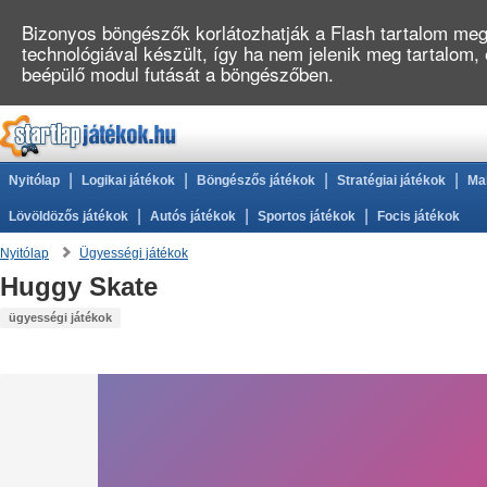
Bizonyos böngészők korlátozhatják a Flash tartalom megj
technológiával készült, így ha nem jelenik meg tartalom,
beépülő modul futását a böngészőben.
|
|
|
|
Nyitólap
Logikai játékok
Böngészős játékok
Stratégiai játékok
Ma
|
|
|
Lövöldözős játékok
Autós játékok
Sportos játékok
Focis játékok
Nyitólap
Ügyességi játékok
Huggy Skate
ügyességi játékok