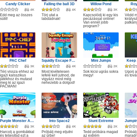
Candy Clicker
Falling the ball 3D
Willow Pond
Roy
4K
4K
3K
Edd meg az összes
Törj utat a
Kapcsolódj ki egy kis
Védd m
sütit!
labdádnak!
pecázással online!
királys
Van ennél jobb
patkány
program?
PAC Chef
Squidly Escape Fall Guy 3D
Mini Jumps
Keep 
3K
4K
2K
Térj vissza ehhez az
Most kivételesen
Sok kicsi ugrás sokra
Ugorj 
igazi kalsszikus
lefelé kell jutnod, de
megy!
és tová
játékhoz és mutasd
vigyázz most még
meg ki az igazi
nehezebb a dolgod!
PACMAN!
Purple Monster Adventure
Into Space2
Stunt Extreme
3K
4K
2K
Harcolj a gombákkal
Próbálj meg eljutni
Tedd próbára magad
Próbálj
és teljesítsd ezt a
az űrbe!
az extrém
maradn