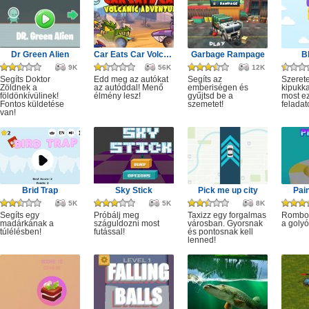
Dr Green Alien
Car Eats Car Volcanic Adventure
Garbage Rampage
B
9K
56K
12K
Segíts Doktor
Edd meg az autókat
Segíts az
Szerete
Zöldnek a
az autóddal! Menő
emberiségen és
kipukka
földönkívülinek!
élmény lesz!
gyűjtsd be a
most ez
Fontos küldetése
szemetet!
feladat
van!
Brid Trap
Sky Stick
Pick me up city
Pai
5K
5K
8K
Segíts egy
Próbálj meg
Taxizz egy forgalmas
Rombol
madárkának a
száguldozni most
városban. Gyorsnak
a golyó
túlélésben!
futással!
és pontosnak kell
lenned!