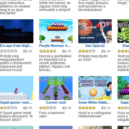
igazi kalsszikus
lefelé kell jutnod, de
fura mégis aranyos
megy!
játékhoz és mutasd
vigyázz most még
szörnyicskének a
meg ki az igazi
nehezebb a dolgod!
deszkázásban!
PACMAN!
Escape from Nightmare
Purple Monster Adventure
Into Space2
Stu
3K
3K
4K
Próbálj meg
Harcolj a gombákkal
Próbálj meg eljutni
Tedd p
megszabadulni
és teljesítsd ezt a
az űrbe!
az ext
ebből a rémálomból.
remek platformer
motoro
Ügyesnek kell
játékot. Vigyázz sok
tanulj 
lenned hozzá!
kihívás...
trükkök
Squid gamer runner obstacle
Career rush
Snow White hidden stars
Super
3K
2K
2K
A Squid game ismét
Fuss a karriered
Hozd le a csillagokat
Fuss az
futásra kényszerít. Te
után!
Hófehérkének!
most a 
készen állsz?
világáb