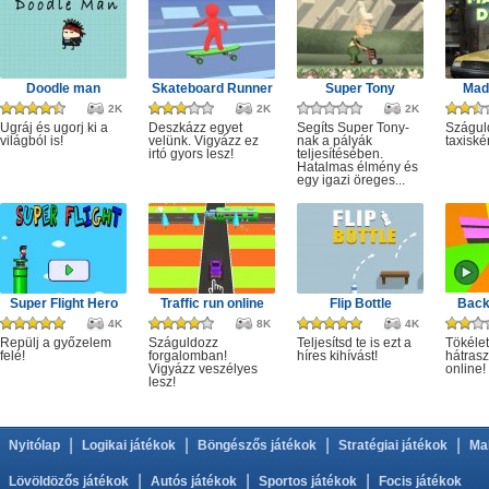
Doodle man
Skateboard Runner
Super Tony
Mad 
2K
2K
2K
Ugráj és ugorj ki a
Deszkázz egyet
Segíts Super Tony-
Szágul
világból is!
velünk. Vigyázz ez
nak a pályák
taxiské
irtó gyors lesz!
teljesítésében.
Hatalmas élmény és
egy igazi öreges...
Super Flight Hero
Traffic run online
Flip Bottle
Back
4K
8K
4K
Repülj a győzelem
Száguldozz
Teljesítsd te is ezt a
Tökélet
felé!
forgalomban!
híres kihívást!
hátrasz
Vigyázz veszélyes
online!
lesz!
|
|
|
|
Nyitólap
Logikai játékok
Böngészős játékok
Stratégiai játékok
Ma
|
|
|
Lövöldözős játékok
Autós játékok
Sportos játékok
Focis játékok