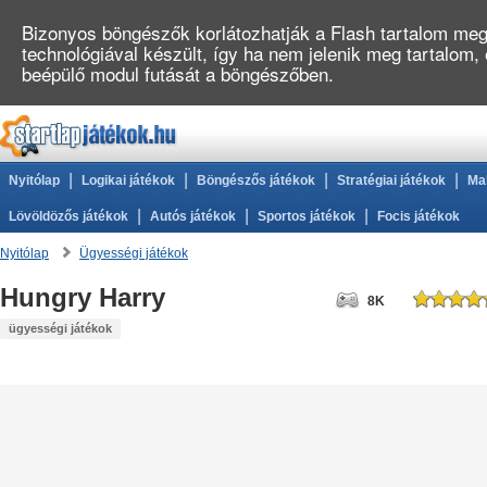
Bizonyos böngészők korlátozhatják a Flash tartalom megj
technológiával készült, így ha nem jelenik meg tartalom,
beépülő modul futását a böngészőben.
|
|
|
|
Nyitólap
Logikai játékok
Böngészős játékok
Stratégiai játékok
Ma
|
|
|
Lövöldözős játékok
Autós játékok
Sportos játékok
Focis játékok
Nyitólap
Ügyességi játékok
Hungry Harry
8K
ügyességi játékok