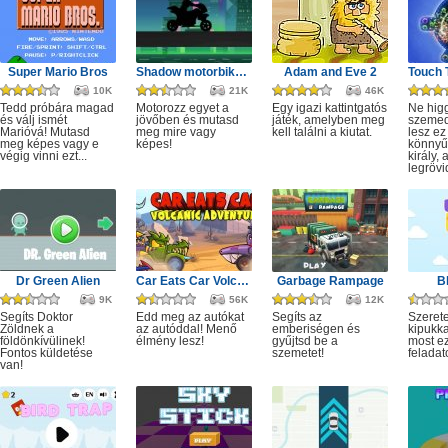
Super Mario Bros
Shadow motorbike rider game
Adam and Eve 2
10K
21K
46K
Tedd próbára magad
Motorozz egyet a
Egy igazi kattintgatós
Ne hig
és válj ismét
jövőben és mutasd
játék, amelyben meg
szeme
Marióvá! Mutasd
meg mire vagy
kell találni a kiutat.
lesz ez
meg képes vagy e
képes!
könnyű,
végig vinni ezt...
király, 
legrövi
Dr Green Alien
Car Eats Car Volcanic Adventure
Garbage Rampage
B
9K
56K
12K
Segíts Doktor
Edd meg az autókat
Segíts az
Szerete
Zöldnek a
az autóddal! Menő
emberiségen és
kipukka
földönkívülinek!
élmény lesz!
gyűjtsd be a
most ez
Fontos küldetése
szemetet!
feladat
van!