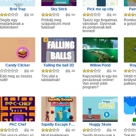
Brid Trap
Sky Stick
Pick me up city
Pai
5K
5K
8K
Segíts egy
Próbálj meg
Taxizz egy forgalmas
Rombol
madárkának a
száguldozni most
városban. Gyorsnak
a golyó
túlélésben!
futással!
és pontosnak kell
lenned!
Candy Clicker
Falling the ball 3D
Willow Pond
Roy
4K
4K
3K
Edd meg az összes
Törj utat a
Kapcsolódj ki egy kis
Védd m
sütit!
labdádnak!
pecázással online!
királys
Van ennél jobb
patkány
program?
PAC Chef
Squidly Escape Fall Guy 3D
Huggy Skate
Mi
3K
4K
3K
Térj vissza ehhez az
Most kivételesen
Segíts Huggy-nak a
Sok kic