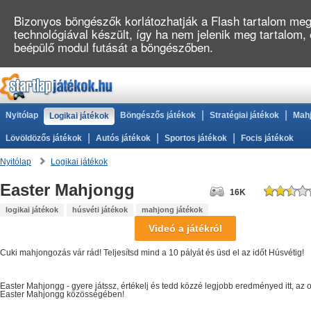
Bizonyos böngészők korlátozhatják a Flash tartalom megj
technológiával készült, így ha nem jelenik meg tartalom,
beépülő modul futását a böngészőben.
|
|
Nyitólap
Böngészős játékok
Stratégiai játékok
Mahj
Logikai játékok
|
|
|
Lövöldözős játékok
Autós játékok
Sportos játékok
Focis játékok
Nyitólap
Logikai játékok
Easter Mahjongg
16K
logikai játékok
húsvéti játékok
mahjong játékok
Videó a játékról
Cuki mahjongozás vár rád! Teljesítsd mind a 10 pályát és üsd el az időt Húsvétig!
Easter Mahjongg
- gyere játssz, értékelj és tedd közzé legjobb eredményed itt, a
Easter Mahjongg
közösségében!