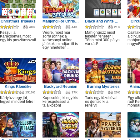
Christmas Tripeaks
Mahjong For Christmas
Black and White Mahjong 3
Circ
40K
44K
21K
Készülj a
Végre, most már
Mahjongozz most
Csatla
Karácsonyra most
sorra jönnek a
feketén fehéren!
a cirku
egy kis pasziánsszal!
karácsonyi online
Több mint 300 pálya
mahjon
játékok, mindjárt itt is
vár rád!
nagyot!
egy hihetetlen...
Kings Klondike
Backyard Reunion
Burning Mysteries
Anima
1519K
37K
29K
Kártyázz egy jót,
Kapcsolódj ki egy kis
Tarts egy tűzoltóval
Egy áll
tegyél mindent félre!
keresgéléssel a
és derítsd ki a
rád! Ke
találkozón!
rejtélyt!
monda