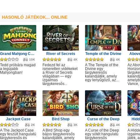
HASONLÓ JÁTÉKOK... ONLINE
Grand Mahjong Connect
River of Secrets
Temple of the Divine
Above
10K
4K
4K
Tedd próbára magad
Fedezd fel az
A The Temple of the
Az Abo
a legújabb
ismeretlen vidékeket
Divine egy
Horizo
Mahjongban!
a River of Secrets
tárgykeresős
tárgyk
világában — egy
kalandjáték, amely
kalandj
izgalmas
egy lenyűgöző, az...
amelyb
tárgykeresős...
Vance, 
Jackpot Case
Bird Shop
Curse of the Deep
Hidd
2K
3K
4K
A The Jackpot Case
A Bird Shop egy
A Curse of the Deep
A Hidd
egy feszült hangulatú
bájos tárgykeresős
egy sötét hangulatú
izgalm
tárgykeresős és
kalandjáték, amely
tárgykeresős
játék, 