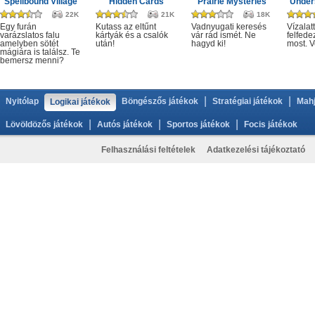
Spellbound Village
Hidden Cards
Prairie Mysteries
Under
22K
21K
18K
Egy furán
Kutass az eltűnt
Vadnyugati keresés
Vízalatt
varázslatos falu
kártyák és a csalók
vár rád ismét. Ne
felfede
amelyben sötét
után!
hagyd ki!
most. V
mágiára is találsz. Te
bemersz menni?
|
|
Nyitólap
Böngészős játékok
Stratégiai játékok
Mahj
Logikai játékok
|
|
|
Lövöldözős játékok
Autós játékok
Sportos játékok
Focis játékok
Felhasználási feltételek
Adatkezelési tájékoztató