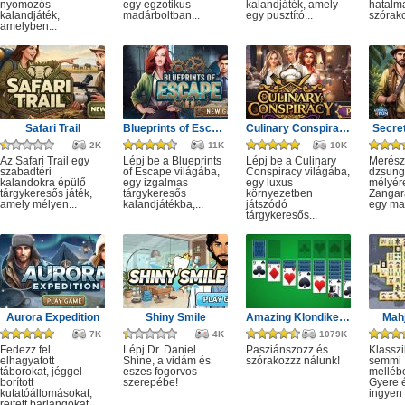
nyomozós
egy egzotikus
kalandjáték, amely
hatalm
kalandjáték,
madárboltban...
egy pusztító...
szórako
amelyben...
Safari Trail
Blueprints of Escape
Culinary Conspiracy
Secret
2K
11K
10K
Az Safari Trail egy
Lépj be a Blueprints
Lépj be a Culinary
Merész
szabadtéri
of Escape világába,
Conspiracy világába,
dzsung
kalandokra épülő
egy izgalmas
egy luxus
mélyére
tárgykeresős játék,
tárgykeresős
környezetben
Zangar
amely mélyen...
kalandjátékba,...
játszódó
egy mag
tárgykeresős...
Aurora Expedition
Shiny Smile
Amazing Klondike Solitaire
Mahj
7K
4K
1079K
Fedezz fel
Lépj Dr. Daniel
Pasziánszozz és
Klassz
elhagyatott
Shine, a vidám és
szórakozzz nálunk!
semmi
táborokat, jéggel
eszes fogorvos
melléb
borított
szerepébe!
Gyere é
kutatóállomásokat,
ingyen e
rejtett barlangokat...