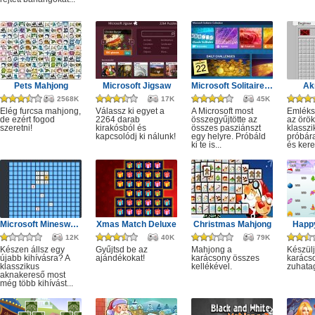
Pets Mahjong
Microsoft Jigsaw
Microsoft Solitaire Collection
Ak
2568K
17K
45K
Elég furcsa mahjong,
Válassz ki egyet a
A Microsoft most
Emléks
de ezért fogod
2264 darab
összegyűjtötte az
az örök
szeretni!
kirakósból és
összes pasziánszt
klassz
kapcsolódj ki nálunk!
egy helyre. Próbáld
próbár
ki te is...
és kere
Microsoft Minesweeper
Xmas Match Deluxe
Christmas Mahjong
Happ
12K
40K
79K
Készen állsz egy
Gyűjtsd be az
Mahjong a
Készülj
újabb kihívásra? A
ajándékokat!
karácsony összes
karácso
klasszikus
kellékével.
zuhata
aknakereső most
még több kihívást...