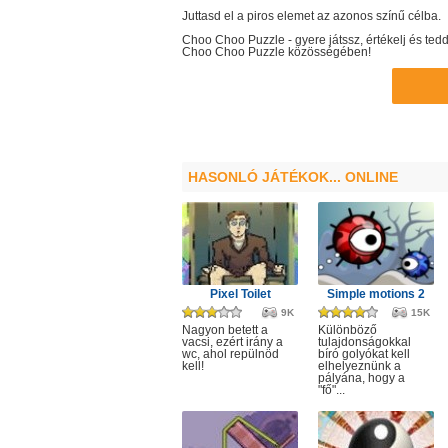
Juttasd el a piros elemet az azonos színű célba.
Choo Choo Puzzle
- gyere játssz, értékelj és t
Choo Choo Puzzle
közösségében!
HASONLÓ JÁTÉKOK... ONLINE
Pixel Toilet
Simple motions 2
9K
15K
Nagyon betett a
Különböző
vacsi, ezért irány a
tulajdonságokkal
wc, ahol repülnöd
bíró golyókat kell
kell!
elhelyeznünk a
pályána, hogy a
"fő"...