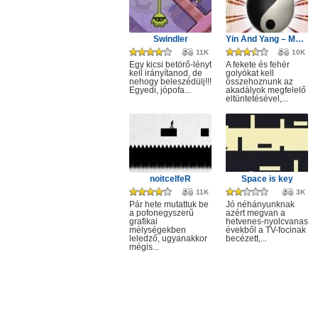
Swindler
Yin And Yang – Merge
11K
10K
Egy kicsi betörő-lényt
A fekete és fehér
kell irányítanod, de
golyókat kell
nehogy beleszédülj!!!
összehoznunk az
Egyedi, jópofa...
akadályok megfelelő
eltüntetésével,...
noitcelfeR
Space is key
11K
3K
Pár hete mutattuk be
Jó néhányunknak
a pofonegyszerű
azért megvan a
grafikai
hetvenes-nyolcvanas
mélységekben
évekből a TV-focinak
leledző, ugyanakkor
becézett,...
mégis...