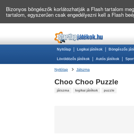
Bizonyos böngészők korlátozhatják a Flash tartalom megj
tartalom, egyszerűen csak engedélyezni kell a Flash be
|
|
Nyitólap
Logikai játékok
Böngészős ját
|
|
Lövöldözős játékok
Autós játékok
Spor
Nyitólap
Játszma
Choo Choo Puzzle
játszma
logikai játékok
puzzle