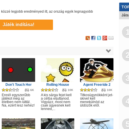
Stra
TOP
edd közzé legjobb eredményed itt, az ország egyik legnagyobb
3D
Ját
Be
Játék indítása!
Csi
Far
Há
Kam
Koc
Más
Don't Touch Her
Rolling House
Agent Freeride 2
6K
10K
10K
Orv
Ennél egyszerűbb
A kis sárga fejet kell
Titkosügynökként jet-
játékot még az
a célba eljuttanod.
skivel kell
életben nem láttál.
Vigyázz, most nem
menekülnöd az
Pok
Na, ezért lesz nehéz!
csak ügyesnek kell
üldözők elől.
lenned,...
Re
Sc