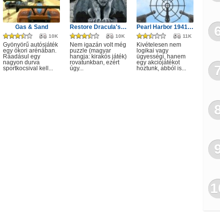
Sta
Tá
Gas & Sand
Restore Dracula's Castle
Pearl Harbor 1941V3
10K
10K
11K
Tra
Gyönyörű autósjáték
Nem igazán volt még
Kivételesen nem
egy ókori arénában.
puzzle (magyar
logikai vagy
Ráadásul egy
hangja: kirakós játék)
ügyességi, hanem
nagyon durva
rovatunkban, ezért
egy akciójátékot
sportkocsival kell...
úgy...
hoztunk, abból is...
1