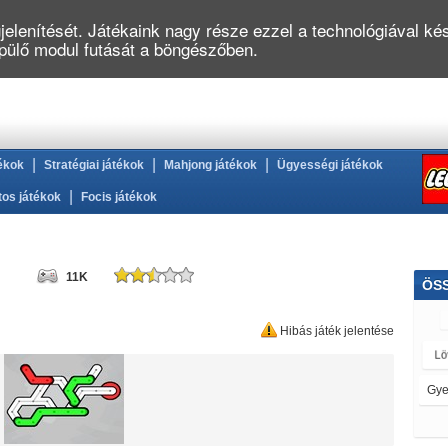
elenítését. Játékaink nagy része ezzel a technológiával kés
épülő modul futását a böngészőben.
|
|
|
ékok
Stratégiai játékok
Mahjong játékok
Ügyességi játékok
|
tos játékok
Focis játékok
11K
ÖS
Hibás játék jelentése