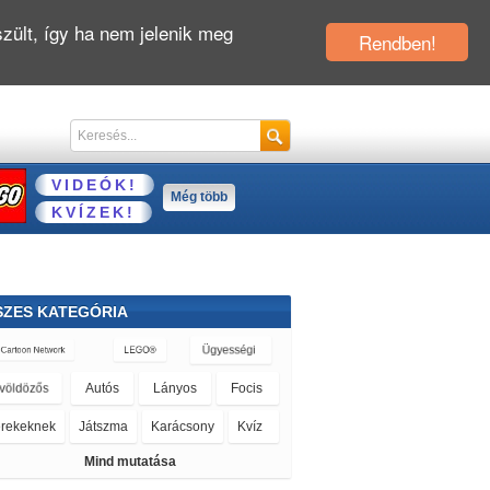
zült, így ha nem jelenik meg
Rendben!
VIDEÓK!
Még több
KVÍZEK!
SZES KATEGÓRIA
Kvíz
Karácsony
Mind mutatása
Sportos
Olimpiai
Logikai
Letöltős