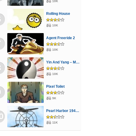
10K
r Wars
Sütős
Szerelmes
Tankos
Rolling House
rgykeresős
Tom és Jerry
Traktoros
6
10K
nsformers
Verekedős
Vicces
Violetta
Vonatos
Zuhatag
Agent Freeride 2
7
10K
Yin And Yang – Merge
8
10K
Pixel Toilet
9
9K
Pearl Harbor 1941V3
0
11K